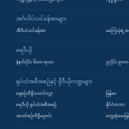
အင်္ဂလိပ်သင်ခန်းစာများ
အီဒီယံသင်ခန်းစာ
မကြေးမုံရဲ့အင
ရေဒီယို
နံနက်ပိုင်း ၆း၀၀-ရး၀၀
ညပိုင်း ၉း၀
ရုပ်သံအစီအစဉ်နှင့် ဗွီဒီယိုကဏ္ဍများ
နေ့စဉ်တီဗွီသတင်းလွှာ
မြန်မာ
ရေဒီယို ရုပ်သံအစီအစဉ်
နိုင်ငံတကာ
အပတ်စဉ်တီဗွီမဂ္ဂဇင်း
တွေ့ဆုံမေးမြန