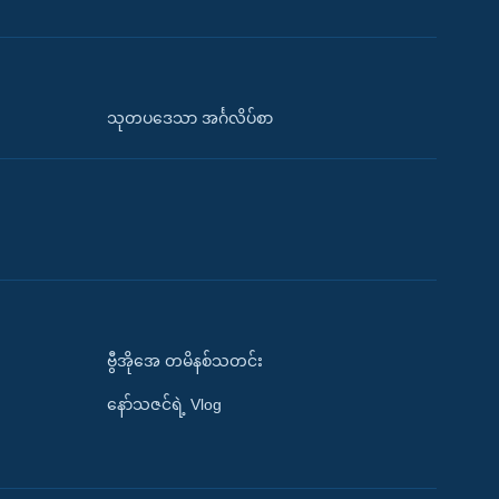
သုတပဒေသာ အင်္ဂလိပ်စာ
ဗွီအိုအေ တမိနစ်သတင်း
နော်သဇင်ရဲ့ Vlog