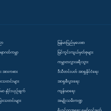
ပညာ
မြန်မာပြည်မှပေးစာ
အနာဂတ်ကမ္ဘာ
မြင်ကွင်းကျယ်မှတ်စုများ
ကမ္ဘာတလွှားခရီးသွား
း အားကစား
ဒီသီတင်းပတ် အာရှနိုင်ငံရေး
ားသတင်းများ
အာရှစီးပွားရေး
်မာ နှိုင်းယှဉ်ချက်
ကျန်းမာရေး
ပြားသတင်းများ
အမျိုးသမီးကဏ္ဍ
ရိုဟင်ဂျာအရေး မျှော်လင့်ချက်