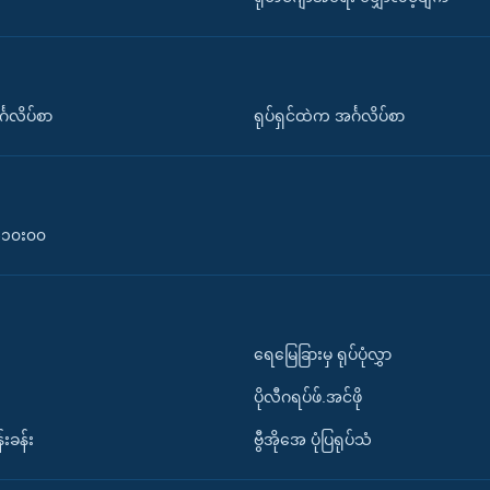
်္ဂလိပ်စာ
ရုပ်ရှင်ထဲက အင်္ဂလိပ်စာ
၀-၁၀း၀၀
ရေမြေခြားမှ ရုပ်ပုံလွှာ
ပိုလီဂရပ်ဖ်.အင်ဖို
်းခန်း
ဗွီအိုအေ ပုံပြရုပ်သံ