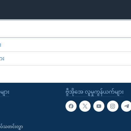
း
ား
ုများ
ဗွီအိုအေ လူမှုကွန်ယက်များ
းလ်သတင်းလွှာ