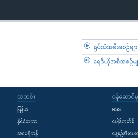
သုတပဒေသာ အင်္ဂလိပ်စာ
အ
ညွန်း
စာမျက်နှာ
သို့
ကျော်
ကြည့်
ရုပ်သံအစီအစဉ်မျာ
ရန်
ရှာဖွေ
ရေဒီယိုအစီအစဉ်မျ
ရန်
နေရာ
သို့
ကျော်
သတင်း
၀န်ဆောင်မှ
ရန်
မြန်မာ
RSS
နိုင်ငံတကာ
ပေါ့ဒ်ကတ်စ်
အမေရိကန်
နေ့စဉ်အီးမေ