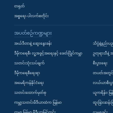
တရုတ်
အစ္စရေး-ပါလက်စတိုင်း
အပတ်စဉ်ကဏ္ဍများ
အယ်ဒီတာနဲ့ ဆွေးနွေးခန်း
သိပ္ပံနဲ့နည်း
ဒီမိုကရေစီ၊ လူ့အခွင့်အရေးနှင့် ခေတ်ပြိုင်ကမ္ဘာ
ဥတုရာသီနဲ့ 
သတင်းသုံးသပ်ချက်
စီးပွားရေး
ဒီမိုကရေစီရေးရာ
တပတ်အတွင်
အမေရိကန်နိုင်ငံရေး
လယ်ယာစီးပွ
သတင်းထောက်မှတ်စု
ယူကရိန်း၊ မြန
ကမ္ဘာ့သတင်းမီဒီယာထဲက မြန်မာ
ထူးခြားဆန်း
ကမ္ဘာ့ မြန်မာ့ မီဒီယာမြင်ကွင်း
လူမှုရှုခင်း