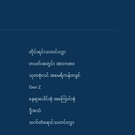
တိုင်းရင်းသတင်းလွှာ
တပတ်အတွင်း အားကစား
သုတစုံလင် အမေရိကန်တခွင်
Gen Z
နေရာပေါင်းစုံ အကြောင်းစုံ
ဒို့အသံ
သက်တံရောင်သတင်းလွှာ