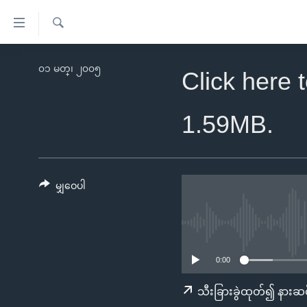
သုံး
ရ
ရှာဖွေ
လွယ်ကူ
မူလစာမျက်နှာ
၀၁ မတ္၊ ၂၀၀၅
ရ
Click here 
စေ
မြန်မာ
လာ
သည့်
ဒ်
ကမ္ဘာ့သတင်းများ
1.59MB.
Link
ဗွီဒီယို
နိုင်ငံတကာ
များ
သတင်းလွတ်လပ်ခွင့်
အမေရိကန်
ပင်မ
ရပ်ဝန်းတခု လမ်းတခု အလွန်
တရုတ်
မျှဝေပါ
အကြောင်းအရာ
အင်္ဂလိပ်စာလေ့လာမယ်
အစ္စရေး-ပါလက်စတိုင်း
သို့
အပတ်စဉ်ကဏ္ဍများ
အမေရိကန်သုံးအီဒီယံ
ကျော်
ကြည့်
ရေဒီယိုနှင့်ရုပ်သံ အချက်အလက်များ
မကြေးမုံရဲ့ အင်္ဂလိပ်စာ
ရေဒီယို
0:00
ရန်
ရေဒီယို/တီဗွီအစီအစဉ်
ရုပ်ရှင်ထဲက အင်္ဂလိပ်စာ
တီဗွီ
သီးခြားခွဲထုတ်၍ နားဆင
ပင်မ