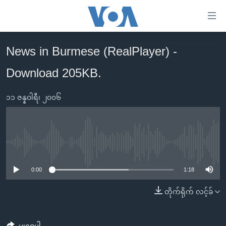
သုံး
ရ
လွယ်ကူ
News in Burmese (RealPlayer) -
မူလစာမျက်နှာ
စေ
Download 205KB.
မြန်မာ
သည့်
ကမ္ဘာ့သတင်းများ
Link
၁၁ ဇန္နဝါရီ၊ ၂၀၀၆
ဗွီဒီယို
နိုင်ငံတကာ
များ
သတင်းလွတ်လပ်ခွင့်
အမေရိကန်
ပင်မ
ရပ်ဝန်းတခု လမ်းတခု အလွန်
တရုတ်
အကြောင်းအရာ
No media source currently available
သို့
အင်္ဂလိပ်စာလေ့လာမယ်
အစ္စရေး-ပါလက်စတိုင်း
0:00
1:18
ကျော်
အပတ်စဉ်ကဏ္ဍများ
အမေရိကန်သုံးအီဒီယံ
ကြည့်
တိုက်ရိုက် လင့်ခ်
ရေဒီယိုနှင့်ရုပ်သံ အချက်အလက်များ
မကြေးမုံရဲ့ အင်္ဂလိပ်စာ
ရေဒီယို
ရန်
ပင်မ
ရေဒီယို/တီဗွီအစီအစဉ်
ရုပ်ရှင်ထဲက အင်္ဂလိပ်စာ
တီဗွီ