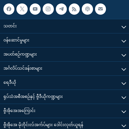
သတင်း
၀န်ဆောင်မှုများ
အပတ်စဉ်ကဏ္ဍများ
အင်္ဂလိပ်သင်ခန်းစာများ
ရေဒီယို
ရုပ်သံအစီအစဉ်နှင့် ဗွီဒီယိုကဏ္ဍများ
ဗွီအိုအေအကြောင်း
ဗွီအိုအေ မိုဘိုင်းလ်အက်ပ်များ ဒေါင်းလုတ်ယူရန်