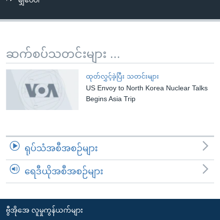
မျှဝေပါ
အ
သုတပဒေသာ အင်္ဂလိပ်စာ
ညွန်း
Learning English
စာမျက်နှာ
သို့
ဗွီအိုအေ လူမှုကွန်ယက်များ
ဆက်စပ်သတင်းများ ...
ကျော်
ကြည့်
ထုတ်လွှင့်ခဲ့ပြီး သတင်းများ
ရန်
US Envoy to North Korea Nuclear Talks
ဘာသာစကားများ
ရှာဖွေ
Begins Asia Trip
ရန်
နေရာ
သို့
ရုပ်သံအစီအစဉ်များ
ကျော်
ရန်
ရေဒီယိုအစီအစဉ်များ
ဗွီအိုအေ လူမှုကွန်ယက်များ