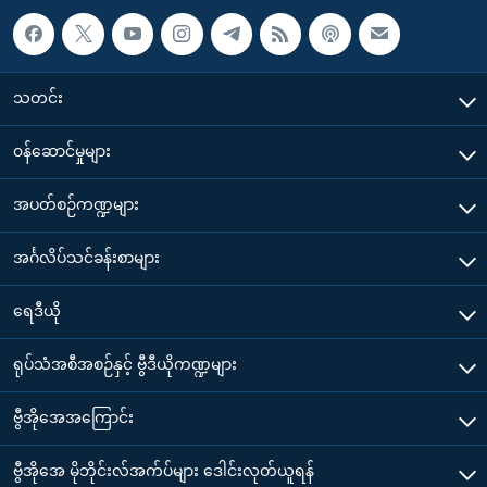
သတင်း
၀န်ဆောင်မှုများ
အပတ်စဉ်ကဏ္ဍများ
အင်္ဂလိပ်သင်ခန်းစာများ
ရေဒီယို
ရုပ်သံအစီအစဉ်နှင့် ဗွီဒီယိုကဏ္ဍများ
ဗွီအိုအေအကြောင်း
ဗွီအိုအေ မိုဘိုင်းလ်အက်ပ်များ ဒေါင်းလုတ်ယူရန်