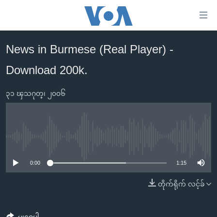
သုံး
ရ
လွယ်ကူ
News in Burmese (Real Player) -
မူလစာမျက်နှာ
စေ
Download 200k.
မြန်မာ
သည့်
ကမ္ဘာ့သတင်းများ
Link
၃၁ ၾသဂုတ္၊ ၂၀၀၆
ဗွီဒီယို
နိုင်ငံတကာ
များ
သတင်းလွတ်လပ်ခွင့်
အမေရိကန်
ပင်မ
ရပ်ဝန်းတခု လမ်းတခု အလွန်
တရုတ်
အကြောင်းအရာ
No media source currently available
သို့
အင်္ဂလိပ်စာလေ့လာမယ်
အစ္စရေး-ပါလက်စတိုင်း
0:00
1:15
ကျော်
အပတ်စဉ်ကဏ္ဍများ
အမေရိကန်သုံးအီဒီယံ
ကြည့်
တိုက်ရိုက် လင့်ခ်
ရေဒီယိုနှင့်ရုပ်သံ အချက်အလက်များ
မကြေးမုံရဲ့ အင်္ဂလိပ်စာ
ရေဒီယို
ရန်
ပင်မ
ရေဒီယို/တီဗွီအစီအစဉ်
ရုပ်ရှင်ထဲက အင်္ဂလိပ်စာ
တီဗွီ