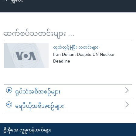
မျှဝေပါ
အ
သုတပဒေသာ အင်္ဂလိပ်စာ
ညွန်း
Learning English
စာမျက်နှာ
သို့
ဗွီအိုအေ လူမှုကွန်ယက်များ
ဆက်စပ်သတင်းများ ...
ကျော်
ကြည့်
ထုတ်လွှင့်ခဲ့ပြီး သတင်းများ
ရန်
Iran Defiant Despite UN Nuclear
ဘာသာစကားများ
ရှာဖွေ
Deadline
ရန်
နေရာ
သို့
ရုပ်သံအစီအစဉ်များ
ကျော်
ရန်
ရေဒီယိုအစီအစဉ်များ
ဗွီအိုအေ လူမှုကွန်ယက်များ