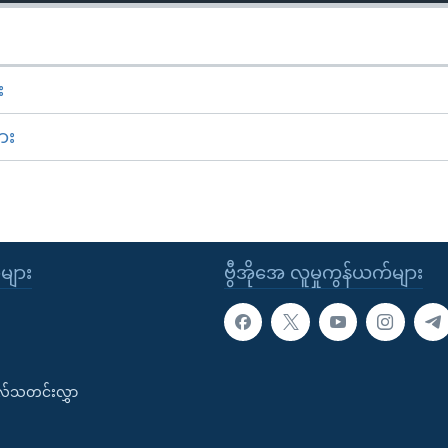
း
ား
ုများ
ဗွီအိုအေ လူမှုကွန်ယက်များ
းလ်သတင်းလွှာ