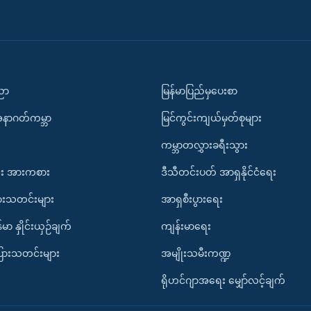
ပညာ
မြန်မာပြည်မှပေးစာ
အနာဂတ်ကမ္ဘာ
မြင်ကွင်းကျယ်မှတ်စုများ
ကမ္ဘာတလွှားခရီးသွား
း အားကစား
ဒီသီတင်းပတ် အာရှနိုင်ငံရေး
ားသတင်းများ
အာရှစီးပွားရေး
်မာ နှိုင်းယှဉ်ချက်
ကျန်းမာရေး
ပြားသတင်းများ
အမျိုးသမီးကဏ္ဍ
ရိုဟင်ဂျာအရေး မျှော်လင့်ချက်