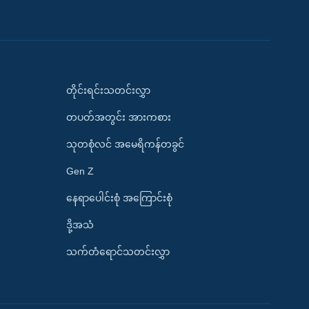
တိုင်းရင်းသတင်းလွှာ
တပတ်အတွင်း အားကစား
သုတစုံလင် အမေရိကန်တခွင်
Gen Z
နေရာပေါင်းစုံ အကြောင်းစုံ
ဒို့အသံ
သက်တံရောင်သတင်းလွှာ