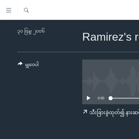
သုံး
ရ
ရှာဖွေ
လွယ်ကူ
မူလစာမျက်နှာ
၃၀ ဇြန္၊ ၂၀၀၆
ရ
Ramirez's 
စေ
မြန်မာ
လာ
သည့်
ဒ်
ကမ္ဘာ့သတင်းများ
Link
ဗွီဒီယို
နိုင်ငံတကာ
မျှဝေပါ
များ
သတင်းလွတ်လပ်ခွင့်
အမေရိကန်
ပင်မ
ရပ်ဝန်းတခု လမ်းတခု အလွန်
တရုတ်
အကြောင်းအရာ
အင်္ဂလိပ်စာလေ့လာမယ်
အစ္စရေး-ပါလက်စတိုင်း
သို့
0:00
အပတ်စဉ်ကဏ္ဍများ
အမေရိကန်သုံးအီဒီယံ
ကျော်
သီးခြားခွဲထုတ်၍ နားဆင
ကြည့်
ရေဒီယိုနှင့်ရုပ်သံ အချက်အလက်များ
မကြေးမုံရဲ့ အင်္ဂလိပ်စာ
ရေဒီယို
ရန်
ရေဒီယို/တီဗွီအစီအစဉ်
ရုပ်ရှင်ထဲက အင်္ဂလိပ်စာ
တီဗွီ
ပင်မ