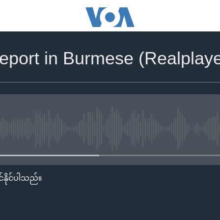
report in Burmese (Realplay
No media source currently availa
်နိုင်ပါသည်။