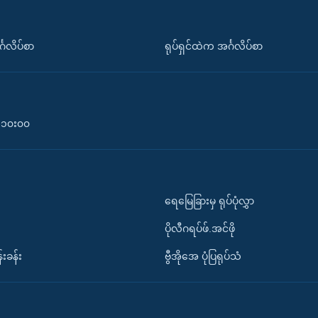
်္ဂလိပ်စာ
ရုပ်ရှင်ထဲက အင်္ဂလိပ်စာ
၀-၁၀း၀၀
ရေမြေခြားမှ ရုပ်ပုံလွှာ
ပိုလီဂရပ်ဖ်.အင်ဖို
်းခန်း
ဗွီအိုအေ ပုံပြရုပ်သံ