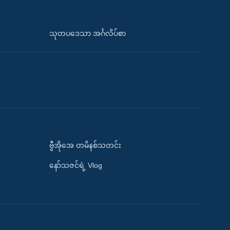
သုတပဒေသာ အင်္ဂလိပ်စာ
ဗွီအိုအေ တမိနစ်သတင်း
နော်သဇင်ရဲ့ Vlog