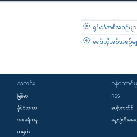
သုတပဒေသာ အင်္ဂလိပ်စာ
အ
ညွန်း
စာမျက်နှာ
သို့
ရုပ်သံအစီအစဉ်မျာ
ကျော်
ရေဒီယိုအစီအစဉ်မျ
ကြည့်
ရန်
ရှာဖွေ
ရန်
နေရာ
သတင်း
၀န်ဆောင်မှ
သို့
ကျော်
မြန်မာ
RSS
ရန်
နိုင်ငံတကာ
ပေါ့ဒ်ကတ်စ်
အမေရိကန်
နေ့စဉ်အီးမေ
တရုတ်