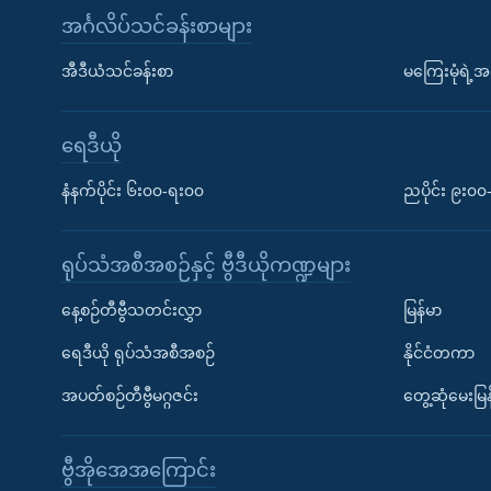
အင်္ဂလိပ်သင်ခန်းစာများ
အီဒီယံသင်ခန်းစာ
မကြေးမုံရဲ့အင
ရေဒီယို
နံနက်ပိုင်း ၆း၀၀-ရး၀၀
ညပိုင်း ၉း၀
ရုပ်သံအစီအစဉ်နှင့် ဗွီဒီယိုကဏ္ဍများ
နေ့စဉ်တီဗွီသတင်းလွှာ
မြန်မာ
ရေဒီယို ရုပ်သံအစီအစဉ်
နိုင်ငံတကာ
အပတ်စဉ်တီဗွီမဂ္ဂဇင်း
တွေ့ဆုံမေးမြန
ဗွီအိုအေအကြောင်း