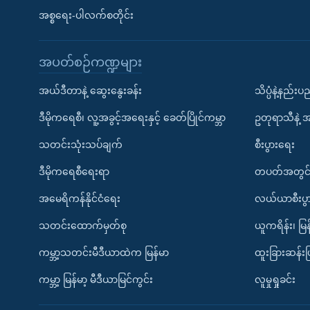
အစ္စရေး-ပါလက်စတိုင်း
အပတ်စဉ်ကဏ္ဍများ
အယ်ဒီတာနဲ့ ဆွေးနွေးခန်း
သိပ္ပံနဲ့နည်း
ဒီမိုကရေစီ၊ လူ့အခွင့်အရေးနှင့် ခေတ်ပြိုင်ကမ္ဘာ
ဥတုရာသီနဲ့ 
သတင်းသုံးသပ်ချက်
စီးပွားရေး
ဒီမိုကရေစီရေးရာ
တပတ်အတွင်
အမေရိကန်နိုင်ငံရေး
လယ်ယာစီးပွ
သတင်းထောက်မှတ်စု
ယူကရိန်း၊ မြန
ကမ္ဘာ့သတင်းမီဒီယာထဲက မြန်မာ
ထူးခြားဆန်း
ကမ္ဘာ့ မြန်မာ့ မီဒီယာမြင်ကွင်း
လူမှုရှုခင်း