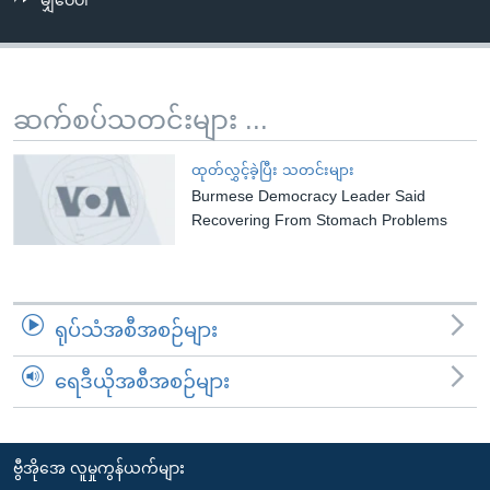
မျှဝေပါ
အ
သုတပဒေသာ အင်္ဂလိပ်စာ
ညွန်း
Learning English
စာမျက်နှာ
သို့
ဗွီအိုအေ လူမှုကွန်ယက်များ
ဆက်စပ်သတင်းများ ...
ကျော်
ကြည့်
ထုတ်လွှင့်ခဲ့ပြီး သတင်းများ
ရန်
Burmese Democracy Leader Said
ဘာသာစကားများ
ရှာဖွေ
Recovering From Stomach Problems
ရန်
နေရာ
သို့
ရုပ်သံအစီအစဉ်များ
ကျော်
ရန်
ရေဒီယိုအစီအစဉ်များ
ဗွီအိုအေ လူမှုကွန်ယက်များ