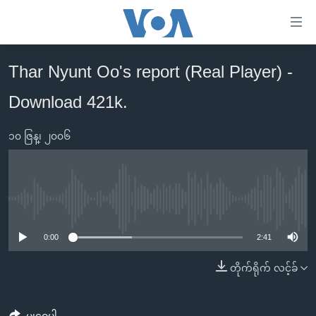
သုံး
ရ
လွယ်ကူ
Thar Nyunt Oo's report (Real Player) -
မူလစာမျက်နှာ
စေ
Download 421k.
မြန်မာ
သည့်
ကမ္ဘာ့သတင်းများ
Link
၁၀ ဇြန္၊ ၂၀၀၆
ဗွီဒီယို
နိုင်ငံတကာ
များ
သတင်းလွတ်လပ်ခွင့်
အမေရိကန်
ပင်မ
ရပ်ဝန်းတခု လမ်းတခု အလွန်
တရုတ်
အကြောင်းအရာ
No media source currently available
သို့
အင်္ဂလိပ်စာလေ့လာမယ်
အစ္စရေး-ပါလက်စတိုင်း
0:00
2:41
ကျော်
အပတ်စဉ်ကဏ္ဍများ
အမေရိကန်သုံးအီဒီယံ
ကြည့်
တိုက်ရိုက် လင့်ခ်
ရေဒီယိုနှင့်ရုပ်သံ အချက်အလက်များ
မကြေးမုံရဲ့ အင်္ဂလိပ်စာ
ရေဒီယို
ရန်
ပင်မ
ရေဒီယို/တီဗွီအစီအစဉ်
ရုပ်ရှင်ထဲက အင်္ဂလိပ်စာ
တီဗွီ