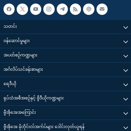
သတင်း
၀န်ဆောင်မှုများ
အပတ်စဉ်ကဏ္ဍများ
အင်္ဂလိပ်သင်ခန်းစာများ
ရေဒီယို
ရုပ်သံအစီအစဉ်နှင့် ဗွီဒီယိုကဏ္ဍများ
ဗွီအိုအေအကြောင်း
ဗွီအိုအေ မိုဘိုင်းလ်အက်ပ်များ ဒေါင်းလုတ်ယူရန်