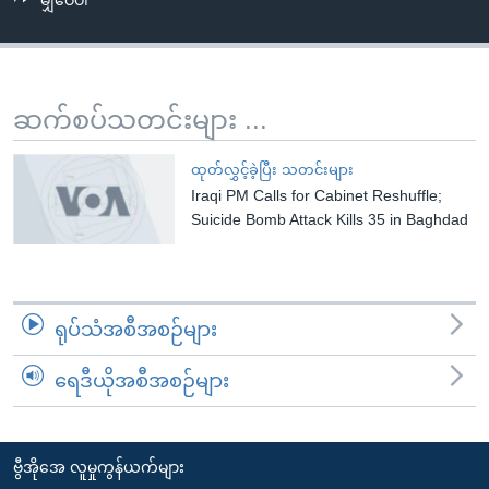
မျှဝေပါ
အ
သုတပဒေသာ အင်္ဂလိပ်စာ
ညွန်း
Learning English
စာမျက်နှာ
သို့
ဗွီအိုအေ လူမှုကွန်ယက်များ
ဆက်စပ်သတင်းများ ...
ကျော်
ကြည့်
ထုတ်လွှင့်ခဲ့ပြီး သတင်းများ
ရန်
Iraqi PM Calls for Cabinet Reshuffle;
ဘာသာစကားများ
ရှာဖွေ
Suicide Bomb Attack Kills 35 in Baghdad
ရန်
နေရာ
သို့
ရုပ်သံအစီအစဉ်များ
ကျော်
ရန်
ရေဒီယိုအစီအစဉ်များ
ဗွီအိုအေ လူမှုကွန်ယက်များ