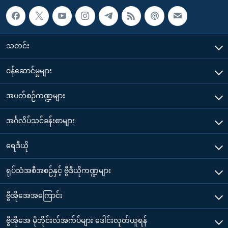
သတင်း
၀န်ဆောင်မှုများ
အပတ်စဉ်ကဏ္ဍများ
အင်္ဂလိပ်သင်ခန်းစာများ
ရေဒီယို
ရုပ်သံအစီအစဉ်နှင့် ဗွီဒီယိုကဏ္ဍများ
ဗွီအိုအေအကြောင်း
ဗွီအိုအေ မိုဘိုင်းလ်အက်ပ်များ ဒေါင်းလုတ်ယူရန်