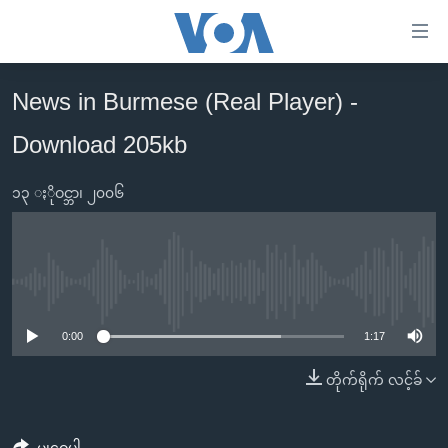
သုံး
ရ
လွယ်ကူ
News in Burmese (Real Player) -
မူလစာမျက်နှာ
စေ
Download 205kb
မြန်မာ
သည့်
ကမ္ဘာ့သတင်းများ
Link
၁၃ ႏိုဝင္ဘာ၊ ၂၀၀၆
ဗွီဒီယို
နိုင်ငံတကာ
များ
သတင်းလွတ်လပ်ခွင့်
အမေရိကန်
ပင်မ
ရပ်ဝန်းတခု လမ်းတခု အလွန်
တရုတ်
အကြောင်းအရာ
No media source currently available
သို့
အင်္ဂလိပ်စာလေ့လာမယ်
အစ္စရေး-ပါလက်စတိုင်း
0:00
1:17
ကျော်
အပတ်စဉ်ကဏ္ဍများ
အမေရိကန်သုံးအီဒီယံ
ကြည့်
တိုက်ရိုက် လင့်ခ်
ရေဒီယိုနှင့်ရုပ်သံ အချက်အလက်များ
မကြေးမုံရဲ့ အင်္ဂလိပ်စာ
ရေဒီယို
ရန်
ပင်မ
ရေဒီယို/တီဗွီအစီအစဉ်
ရုပ်ရှင်ထဲက အင်္ဂလိပ်စာ
တီဗွီ