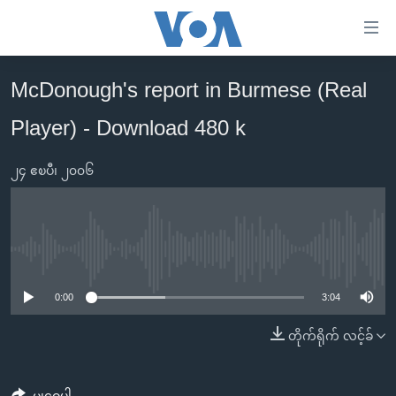
သုံး
ရ
လွယ်ကူ
McDonough's report in Burmese (Real
မူလစာမျက်နှာ
စေ
Player) - Download 480 k
မြန်မာ
သည့်
ကမ္ဘာ့သတင်းများ
Link
၂၄ ဧၿပီ၊ ၂၀၀၆
ဗွီဒီယို
နိုင်ငံတကာ
များ
သတင်းလွတ်လပ်ခွင့်
အမေရိကန်
ပင်မ
ရပ်ဝန်းတခု လမ်းတခု အလွန်
တရုတ်
အကြောင်းအရာ
No media source currently available
သို့
အင်္ဂလိပ်စာလေ့လာမယ်
အစ္စရေး-ပါလက်စတိုင်း
0:00
3:04
ကျော်
အပတ်စဉ်ကဏ္ဍများ
အမေရိကန်သုံးအီဒီယံ
ကြည့်
တိုက်ရိုက် လင့်ခ်
ရေဒီယိုနှင့်ရုပ်သံ အချက်အလက်များ
မကြေးမုံရဲ့ အင်္ဂလိပ်စာ
ရေဒီယို
ရန်
ပင်မ
ရေဒီယို/တီဗွီအစီအစဉ်
ရုပ်ရှင်ထဲက အင်္ဂလိပ်စာ
တီဗွီ