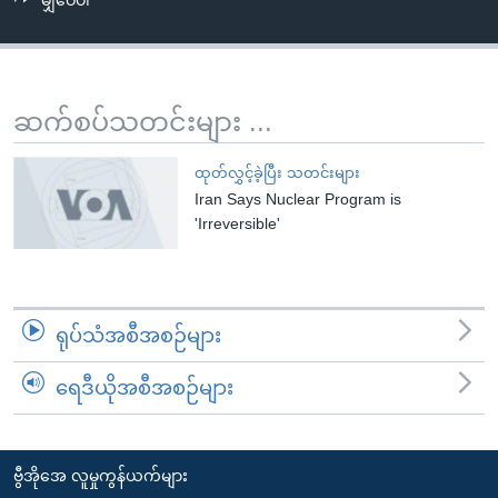
မျှဝေပါ
အ
သုတပဒေသာ အင်္ဂလိပ်စာ
ညွန်း
Learning English
စာမျက်နှာ
သို့
ဗွီအိုအေ လူမှုကွန်ယက်များ
ဆက်စပ်သတင်းများ ...
ကျော်
ကြည့်
ထုတ်လွှင့်ခဲ့ပြီး သတင်းများ
ရန်
Iran Says Nuclear Program is
ဘာသာစကားများ
ရှာဖွေ
'Irreversible'
ရန်
နေရာ
သို့
ရုပ်သံအစီအစဉ်များ
ကျော်
ရန်
ရေဒီယိုအစီအစဉ်များ
ဗွီအိုအေ လူမှုကွန်ယက်များ