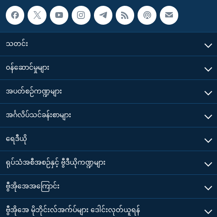
သတင်း
၀န်ဆောင်မှုများ
အပတ်စဉ်ကဏ္ဍများ
အင်္ဂလိပ်သင်ခန်းစာများ
ရေဒီယို
ရုပ်သံအစီအစဉ်နှင့် ဗွီဒီယိုကဏ္ဍများ
ဗွီအိုအေအကြောင်း
ဗွီအိုအေ မိုဘိုင်းလ်အက်ပ်များ ဒေါင်းလုတ်ယူရန်