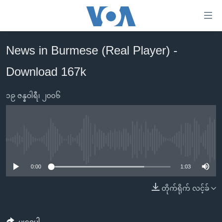
သုံး
ရ
လွယ်ကူ
News in Burmese (Real Player) -
မူလစာမျက်နှာ
စေ
Download 167k
မြန်မာ
သည့်
ကမ္ဘာ့သတင်းများ
Link
၁၉ ဇန္နဝါရီ၊ ၂၀၀၆
ဗွီဒီယို
နိုင်ငံတကာ
များ
သတင်းလွတ်လပ်ခွင့်
အမေရိကန်
ပင်မ
ရပ်ဝန်းတခု လမ်းတခု အလွန်
တရုတ်
အကြောင်းအရာ
No media source currently available
သို့
အင်္ဂလိပ်စာလေ့လာမယ်
အစ္စရေး-ပါလက်စတိုင်း
0:00
1:03
ကျော်
အပတ်စဉ်ကဏ္ဍများ
အမေရိကန်သုံးအီဒီယံ
ကြည့်
တိုက်ရိုက် လင့်ခ်
ရေဒီယိုနှင့်ရုပ်သံ အချက်အလက်များ
မကြေးမုံရဲ့ အင်္ဂလိပ်စာ
ရေဒီယို
ရန်
ပင်မ
ရေဒီယို/တီဗွီအစီအစဉ်
ရုပ်ရှင်ထဲက အင်္ဂလိပ်စာ
တီဗွီ