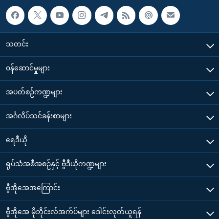
သတင်း
၀န်ဆောင်မှုများ
အပတ်စဉ်ကဏ္ဍများ
အင်္ဂလိပ်သင်ခန်းစာများ
ရေဒီယို
ရုပ်သံအစီအစဉ်နှင့် ဗွီဒီယိုကဏ္ဍများ
ဗွီအိုအေအကြောင်း
ဗွီအိုအေ မိုဘိုင်းလ်အက်ပ်များ ဒေါင်းလုတ်ယူရန်