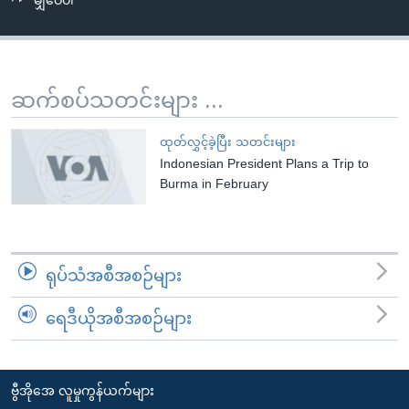
မျှဝေပါ
အ
သုတပဒေသာ အင်္ဂလိပ်စာ
ညွန်း
Learning English
စာမျက်နှာ
သို့
ဗွီအိုအေ လူမှုကွန်ယက်များ
ဆက်စပ်သတင်းများ ...
ကျော်
ကြည့်
ထုတ်လွှင့်ခဲ့ပြီး သတင်းများ
ရန်
Indonesian President Plans a Trip to
ဘာသာစကားများ
ရှာဖွေ
Burma in February
ရန်
နေရာ
သို့
ရုပ်သံအစီအစဉ်များ
ကျော်
ရန်
ရေဒီယိုအစီအစဉ်များ
ဗွီအိုအေ လူမှုကွန်ယက်များ