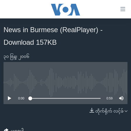
သုံး
ရ
လွယ်ကူ
News in Burmese (RealPlayer) -
မူလစာမျက်နှာ
စေ
Download 157KB
မြန်မာ
သည့်
ကမ္ဘာ့သတင်းများ
Link
၃၀ ဇြန္၊ ၂၀၀၆
ဗွီဒီယို
နိုင်ငံတကာ
များ
သတင်းလွတ်လပ်ခွင့်
အမေရိကန်
ပင်မ
ရပ်ဝန်းတခု လမ်းတခု အလွန်
တရုတ်
အကြောင်းအရာ
No media source currently available
သို့
အင်္ဂလိပ်စာလေ့လာမယ်
အစ္စရေး-ပါလက်စတိုင်း
0:00
0:59
ကျော်
အပတ်စဉ်ကဏ္ဍများ
အမေရိကန်သုံးအီဒီယံ
ကြည့်
တိုက်ရိုက် လင့်ခ်
ရေဒီယိုနှင့်ရုပ်သံ အချက်အလက်များ
မကြေးမုံရဲ့ အင်္ဂလိပ်စာ
ရေဒီယို
ရန်
ပင်မ
ရေဒီယို/တီဗွီအစီအစဉ်
ရုပ်ရှင်ထဲက အင်္ဂလိပ်စာ
တီဗွီ