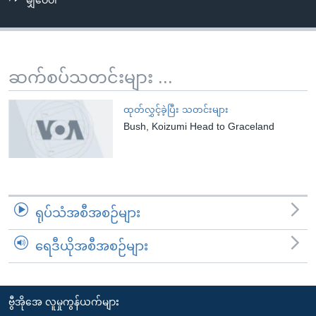
မျှဝေပါ
အ
သုတပဒေသာ အင်္ဂလိပ်စာ
ညွန်း
Learning English
စာမျက်နှာ
သို့
ဗွီအိုအေ လူမှုကွန်ယက်များ
ဆက်စပ်သတင်းများ ...
ကျော်
ကြည့်
ထုတ်လွှင့်ခဲ့ပြီး သတင်းများ
ရန်
Bush, Koizumi Head to Graceland
ဘာသာစကားများ
ရှာဖွေ
ရန်
နေရာ
သို့
ရုပ်သံအစီအစဉ်များ
ကျော်
ရန်
ရေဒီယိုအစီအစဉ်များ
ဗွီအိုအေ လူမှုကွန်ယက်များ