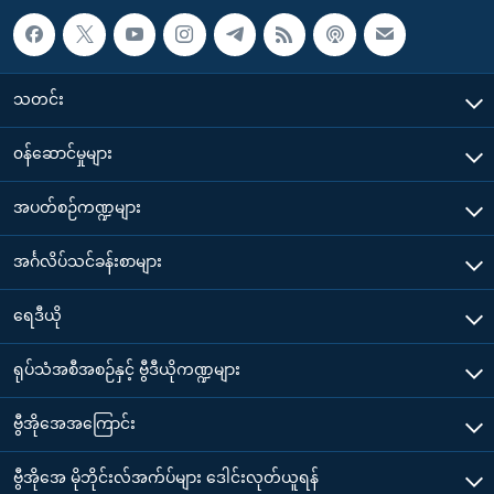
သတင်း
၀န်ဆောင်မှုများ
အပတ်စဉ်ကဏ္ဍများ
အင်္ဂလိပ်သင်ခန်းစာများ
ရေဒီယို
ရုပ်သံအစီအစဉ်နှင့် ဗွီဒီယိုကဏ္ဍများ
ဗွီအိုအေအကြောင်း
ဗွီအိုအေ မိုဘိုင်းလ်အက်ပ်များ ဒေါင်းလုတ်ယူရန်