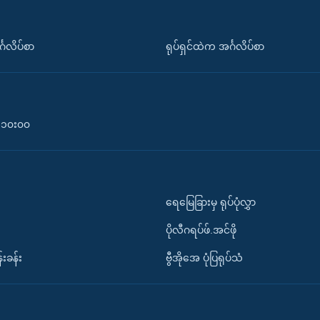
်္ဂလိပ်စာ
ရုပ်ရှင်ထဲက အင်္ဂလိပ်စာ
၀-၁၀း၀၀
ရေမြေခြားမှ ရုပ်ပုံလွှာ
ပိုလီဂရပ်ဖ်.အင်ဖို
်းခန်း
ဗွီအိုအေ ပုံပြရုပ်သံ