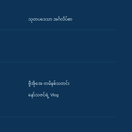
သုတပဒေသာ အင်္ဂလိပ်စာ
ဗွီအိုအေ တမိနစ်သတင်း
နော်သဇင်ရဲ့ Vlog