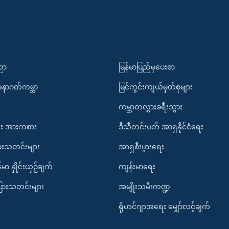
ပညာ
မြန်မာပြည်မှပေးစာ
အနာဂတ်ကမ္ဘာ
မြင်ကွင်းကျယ်မှတ်စုများ
ကမ္ဘာတလွှားခရီးသွား
း အားကစား
ဒီသီတင်းပတ် အာရှနိုင်ငံရေး
ားသတင်းများ
အာရှစီးပွားရေး
်မာ နှိုင်းယှဉ်ချက်
ကျန်းမာရေး
ပြားသတင်းများ
အမျိုးသမီးကဏ္ဍ
ရိုဟင်ဂျာအရေး မျှော်လင့်ချက်