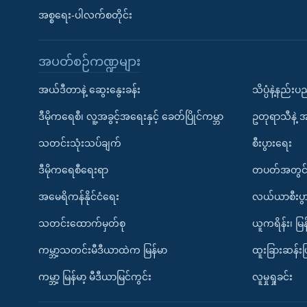
အစ္စရေး-ပါလက်စတိုင်း
အပတ်စဉ်ကဏ္ဍများ
အယ်ဒီတာနဲ့ ဆွေးနွေးခန်း
သိပ္ပံနဲ့နည်း
ဒီမိုကရေစီ၊ လူ့အခွင့်အရေးနှင့် ခေတ်ပြိုင်ကမ္ဘာ
ဥတုရာသီနဲ့ 
သတင်းသုံးသပ်ချက်
စီးပွားရေး
ဒီမိုကရေစီရေးရာ
တပတ်အတွင်
အမေရိကန်နိုင်ငံရေး
လယ်ယာစီးပွ
သတင်းထောက်မှတ်စု
ယူကရိန်း၊ မြန
ကမ္ဘာ့သတင်းမီဒီယာထဲက မြန်မာ
ထူးခြားဆန်း
ကမ္ဘာ့ မြန်မာ့ မီဒီယာမြင်ကွင်း
လူမှုရှုခင်း