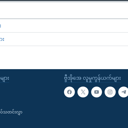
း
ား
ုများ
ဗွီအိုအေ လူမှုကွန်ယက်များ
းလ်သတင်းလွှာ