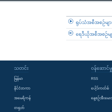
သုတပဒေသာ အင်္ဂလိပ်စာ
အ
ညွန်း
စာမျက်နှာ
သို့
ရုပ်သံအစီအစဉ်မျာ
ကျော်
ရေဒီယိုအစီအစဉ်မျ
ကြည့်
ရန်
ရှာဖွေ
ရန်
နေရာ
သတင်း
၀န်ဆောင်မှ
သို့
ကျော်
မြန်မာ
RSS
ရန်
နိုင်ငံတကာ
ပေါ့ဒ်ကတ်စ်
အမေရိကန်
နေ့စဉ်အီးမေ
တရုတ်