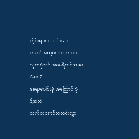
တိုင်းရင်းသတင်းလွှာ
တပတ်အတွင်း အားကစား
သုတစုံလင် အမေရိကန်တခွင်
Gen Z
နေရာပေါင်းစုံ အကြောင်းစုံ
ဒို့အသံ
သက်တံရောင်သတင်းလွှာ