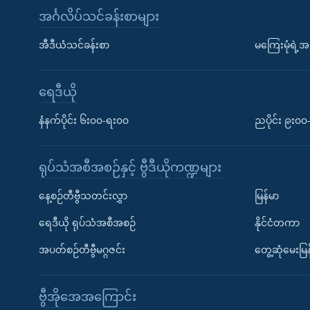
အင်္ဂလိပ်သင်ခန်းစာများ
အီဒီယံသင်ခန်းစာ
မကြေးမုံရဲ့အင
ရေဒီယို
နံနက်ပိုင်း ၆း၀၀-ရး၀၀
ညပိုင်း ၉း၀
ရုပ်သံအစီအစဉ်နှင့် ဗွီဒီယိုကဏ္ဍများ
နေ့စဉ်တီဗွီသတင်းလွှာ
မြန်မာ
ရေဒီယို ရုပ်သံအစီအစဉ်
နိုင်ငံတကာ
အပတ်စဉ်တီဗွီမဂ္ဂဇင်း
တွေ့ဆုံမေးမြန
ဗွီအိုအေအကြောင်း