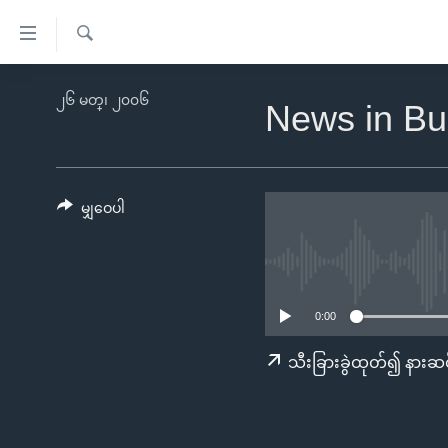
သုံး
ရ
ရှာဖွေ
လွယ်ကူ
မူလစာမျက်နှာ
၂၆ မတ္၊ ၂၀၀၆
ရ
News in Bu
စေ
မြန်မာ
လာ
သည့်
ဒ်
ကမ္ဘာ့သတင်းများ
Link
ဗွီဒီယို
နိုင်ငံတကာ
မျှဝေပါ
များ
သတင်းလွတ်လပ်ခွင့်
အမေရိကန်
ပင်မ
ရပ်ဝန်းတခု လမ်းတခု အလွန်
တရုတ်
အကြောင်းအရာ
အင်္ဂလိပ်စာလေ့လာမယ်
အစ္စရေး-ပါလက်စတိုင်း
သို့
0:00
အပတ်စဉ်ကဏ္ဍများ
အမေရိကန်သုံးအီဒီယံ
ကျော်
သီးခြားခွဲထုတ်၍ နားဆင
ကြည့်
ရေဒီယိုနှင့်ရုပ်သံ အချက်အလက်များ
မကြေးမုံရဲ့ အင်္ဂလိပ်စာ
ရေဒီယို
ရန်
ရေဒီယို/တီဗွီအစီအစဉ်
ရုပ်ရှင်ထဲက အင်္ဂလိပ်စာ
တီဗွီ
ပင်မ