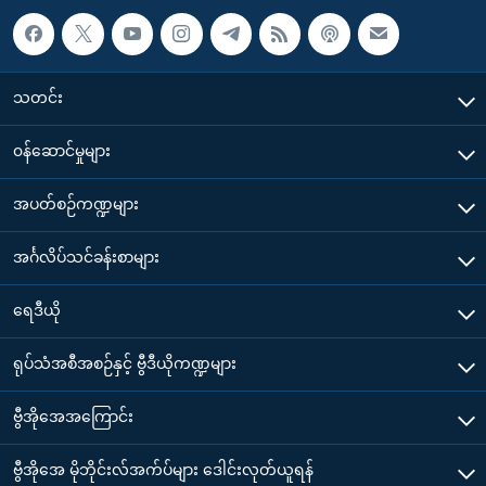
သတင်း
၀န်ဆောင်မှုများ
အပတ်စဉ်ကဏ္ဍများ
အင်္ဂလိပ်သင်ခန်းစာများ
ရေဒီယို
ရုပ်သံအစီအစဉ်နှင့် ဗွီဒီယိုကဏ္ဍများ
ဗွီအိုအေအကြောင်း
ဗွီအိုအေ မိုဘိုင်းလ်အက်ပ်များ ဒေါင်းလုတ်ယူရန်