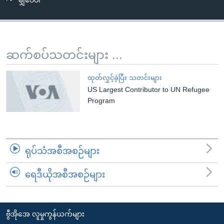
မျှဝေပါ
အ
သုတပဒေသာ အင်္ဂလိပ်စာ
ညွန်း
Learning English
စာမျက်နှာ
သို့
ဗွီအိုအေ လူမှုကွန်ယက်များ
ဆက်စပ်သတင်းများ ...
ကျော်
ကြည့်
ထုတ်လွှင့်ခဲ့ပြီး သတင်းများ
ရန်
US Largest Contributor to UN Refugee
ဘာသာစကားများ
ရှာဖွေ
Program
ရန်
နေရာ
သို့
ရုပ်သံအစီအစဉ်များ
ကျော်
ရန်
ရေဒီယိုအစီအစဉ်များ
ဗွီအိုအေ လူမှုကွန်ယက်များ