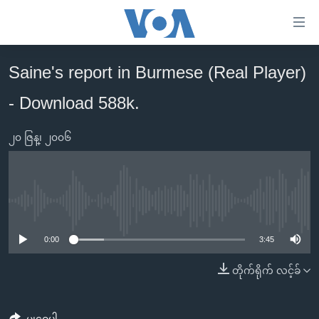
သုံး
ရ
လွယ်ကူ
Saine's report in Burmese (Real Player)
မူလစာမျက်နှာ
စေ
- Download 588k.
မြန်မာ
သည့်
ကမ္ဘာ့သတင်းများ
Link
၂၀ ဇြန္၊ ၂၀၀၆
ဗွီဒီယို
နိုင်ငံတကာ
များ
သတင်းလွတ်လပ်ခွင့်
အမေရိကန်
ပင်မ
ရပ်ဝန်းတခု လမ်းတခု အလွန်
တရုတ်
အကြောင်းအရာ
No media source currently available
သို့
အင်္ဂလိပ်စာလေ့လာမယ်
အစ္စရေး-ပါလက်စတိုင်း
0:00
3:45
ကျော်
အပတ်စဉ်ကဏ္ဍများ
အမေရိကန်သုံးအီဒီယံ
ကြည့်
တိုက်ရိုက် လင့်ခ်
ရေဒီယိုနှင့်ရုပ်သံ အချက်အလက်များ
မကြေးမုံရဲ့ အင်္ဂလိပ်စာ
ရေဒီယို
ရန်
ပင်မ
ရေဒီယို/တီဗွီအစီအစဉ်
ရုပ်ရှင်ထဲက အင်္ဂလိပ်စာ
တီဗွီ