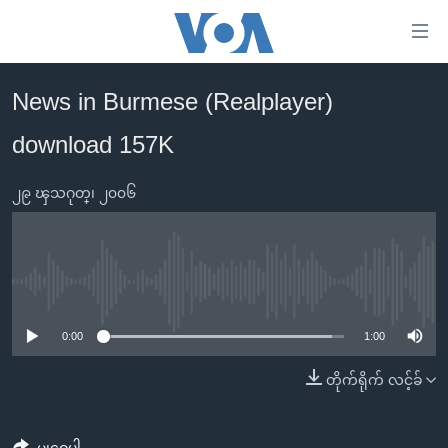
သုံး
ရ
လွယ်ကူ
News in Burmese (Realplayer)
မူလစာမျက်နှာ
စေ
download 157K
မြန်မာ
သည့်
ကမ္ဘာ့သတင်းများ
Link
၂၉ ၾသဂုတ္၊ ၂၀၀၆
ဗွီဒီယို
နိုင်ငံတကာ
များ
သတင်းလွတ်လပ်ခွင့်
အမေရိကန်
ပင်မ
ရပ်ဝန်းတခု လမ်းတခု အလွန်
တရုတ်
အကြောင်းအရာ
No media source currently available
သို့
အင်္ဂလိပ်စာလေ့လာမယ်
အစ္စရေး-ပါလက်စတိုင်း
0:00
1:00
ကျော်
အပတ်စဉ်ကဏ္ဍများ
အမေရိကန်သုံးအီဒီယံ
ကြည့်
တိုက်ရိုက် လင့်ခ်
ရေဒီယိုနှင့်ရုပ်သံ အချက်အလက်များ
မကြေးမုံရဲ့ အင်္ဂလိပ်စာ
ရေဒီယို
ရန်
ပင်မ
ရေဒီယို/တီဗွီအစီအစဉ်
ရုပ်ရှင်ထဲက အင်္ဂလိပ်စာ
တီဗွီ