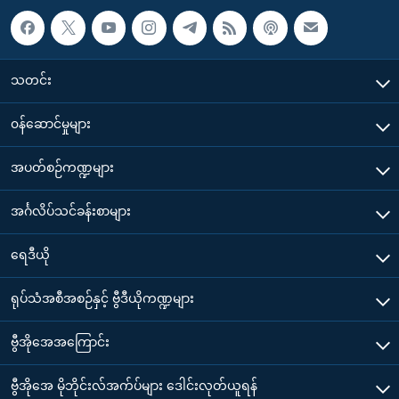
သတင်း
၀န်ဆောင်မှုများ
အပတ်စဉ်ကဏ္ဍများ
အင်္ဂလိပ်သင်ခန်းစာများ
ရေဒီယို
ရုပ်သံအစီအစဉ်နှင့် ဗွီဒီယိုကဏ္ဍများ
ဗွီအိုအေအကြောင်း
ဗွီအိုအေ မိုဘိုင်းလ်အက်ပ်များ ဒေါင်းလုတ်ယူရန်