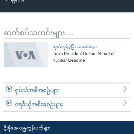
မျှဝေပါ
အ
သုတပဒေသာ အင်္ဂလိပ်စာ
ညွန်း
Learning English
စာမျက်နှာ
သို့
ဗွီအိုအေ လူမှုကွန်ယက်များ
ဆက်စပ်သတင်းများ ...
ကျော်
ကြည့်
ထုတ်လွှင့်ခဲ့ပြီး သတင်းများ
ရန်
Iran's President Defiant Ahead of
ဘာသာစကားများ
ရှာဖွေ
Nuclear Deadline
ရန်
နေရာ
သို့
ရုပ်သံအစီအစဉ်များ
ကျော်
ရန်
ရေဒီယိုအစီအစဉ်များ
ဗွီအိုအေ လူမှုကွန်ယက်များ