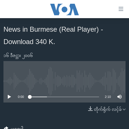
သုံး
ရ
လွယ်ကူ
News in Burmese (Real Player) -
မူလစာမျက်နှာ
စေ
Download 340 K.
မြန်မာ
သည့်
ကမ္ဘာ့သတင်းများ
Link
၁၆ ဒီဇင္ဘာ၊ ၂၀၀၆
ဗွီဒီယို
နိုင်ငံတကာ
များ
သတင်းလွတ်လပ်ခွင့်
အမေရိကန်
ပင်မ
ရပ်ဝန်းတခု လမ်းတခု အလွန်
တရုတ်
အကြောင်းအရာ
No media source currently available
သို့
အင်္ဂလိပ်စာလေ့လာမယ်
အစ္စရေး-ပါလက်စတိုင်း
0:00
2:10
ကျော်
အပတ်စဉ်ကဏ္ဍများ
အမေရိကန်သုံးအီဒီယံ
ကြည့်
တိုက်ရိုက် လင့်ခ်
ရေဒီယိုနှင့်ရုပ်သံ အချက်အလက်များ
မကြေးမုံရဲ့ အင်္ဂလိပ်စာ
ရေဒီယို
ရန်
ပင်မ
ရေဒီယို/တီဗွီအစီအစဉ်
ရုပ်ရှင်ထဲက အင်္ဂလိပ်စာ
တီဗွီ