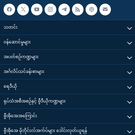
သတင်း
၀န်ဆောင်မှုများ
အပတ်စဉ်ကဏ္ဍများ
အင်္ဂလိပ်သင်ခန်းစာများ
ရေဒီယို
ရုပ်သံအစီအစဉ်နှင့် ဗွီဒီယိုကဏ္ဍများ
ဗွီအိုအေအကြောင်း
ဗွီအိုအေ မိုဘိုင်းလ်အက်ပ်များ ဒေါင်းလုတ်ယူရန်