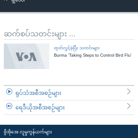
မျှဝေပါ
အ
သုတပဒေသာ အင်္ဂလိပ်စာ
ညွန်း
Learning English
စာမျက်နှာ
သို့
ဗွီအိုအေ လူမှုကွန်ယက်များ
ဆက်စပ်သတင်းများ ...
ကျော်
ကြည့်
ထုတ်လွှင့်ခဲ့ပြီး သတင်းများ
ရန်
Burma 'Taking Steps to Control Bird Flu'
ဘာသာစကားများ
ရှာဖွေ
ရန်
နေရာ
သို့
ရုပ်သံအစီအစဉ်များ
ကျော်
ရန်
ရေဒီယိုအစီအစဉ်များ
ဗွီအိုအေ လူမှုကွန်ယက်များ