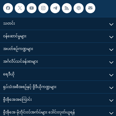
သတင်း
၀န်ဆောင်မှုများ
အပတ်စဉ်ကဏ္ဍများ
အင်္ဂလိပ်သင်ခန်းစာများ
ရေဒီယို
ရုပ်သံအစီအစဉ်နှင့် ဗွီဒီယိုကဏ္ဍများ
ဗွီအိုအေအကြောင်း
ဗွီအိုအေ မိုဘိုင်းလ်အက်ပ်များ ဒေါင်းလုတ်ယူရန်