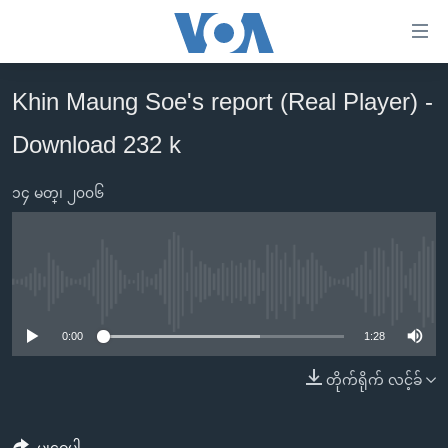
သုံး
ရ
လွယ်ကူ
Khin Maung Soe's report (Real Player) -
မူလစာမျက်နှာ
စေ
Download 232 k
မြန်မာ
သည့်
ကမ္ဘာ့သတင်းများ
Link
၁၄ မတ္၊ ၂၀၀၆
ဗွီဒီယို
နိုင်ငံတကာ
များ
သတင်းလွတ်လပ်ခွင့်
အမေရိကန်
ပင်မ
ရပ်ဝန်းတခု လမ်းတခု အလွန်
တရုတ်
အကြောင်းအရာ
No media source currently available
သို့
အင်္ဂလိပ်စာလေ့လာမယ်
အစ္စရေး-ပါလက်စတိုင်း
0:00
1:28
ကျော်
အပတ်စဉ်ကဏ္ဍများ
အမေရိကန်သုံးအီဒီယံ
ကြည့်
တိုက်ရိုက် လင့်ခ်
ရေဒီယိုနှင့်ရုပ်သံ အချက်အလက်များ
မကြေးမုံရဲ့ အင်္ဂလိပ်စာ
ရေဒီယို
ရန်
ပင်မ
ရေဒီယို/တီဗွီအစီအစဉ်
ရုပ်ရှင်ထဲက အင်္ဂလိပ်စာ
တီဗွီ