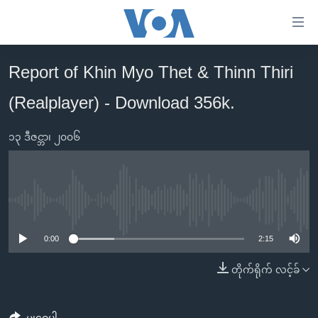
သုံး
ရ
လွယ်ကူ
Report of Khin Myo Thet & Thinn Thiri
မူလစာမျက်နှာ
စေ
(Realplayer) - Download 356k.
မြန်မာ
သည့်
ကမ္ဘာ့သတင်းများ
Link
၁၃ ဒီဇင္ဘာ၊ ၂၀၀၆
ဗွီဒီယို
နိုင်ငံတကာ
များ
သတင်းလွတ်လပ်ခွင့်
အမေရိကန်
ပင်မ
ရပ်ဝန်းတခု လမ်းတခု အလွန်
တရုတ်
အကြောင်းအရာ
No media source currently available
သို့
အင်္ဂလိပ်စာလေ့လာမယ်
အစ္စရေး-ပါလက်စတိုင်း
0:00
2:15
ကျော်
အပတ်စဉ်ကဏ္ဍများ
အမေရိကန်သုံးအီဒီယံ
ကြည့်
တိုက်ရိုက် လင့်ခ်
ရေဒီယိုနှင့်ရုပ်သံ အချက်အလက်များ
မကြေးမုံရဲ့ အင်္ဂလိပ်စာ
ရေဒီယို
ရန်
ပင်မ
ရေဒီယို/တီဗွီအစီအစဉ်
ရုပ်ရှင်ထဲက အင်္ဂလိပ်စာ
တီဗွီ