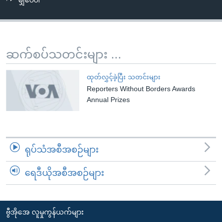
မျှဝေပါ
အ
သုတပဒေသာ အင်္ဂလိပ်စာ
ညွန်း
Learning English
စာမျက်နှာ
သို့
ဗွီအိုအေ လူမှုကွန်ယက်များ
ဆက်စပ်သတင်းများ ...
ကျော်
ကြည့်
ထုတ်လွှင့်ခဲ့ပြီး သတင်းများ
ရန်
Reporters Without Borders Awards
ဘာသာစကားများ
ရှာဖွေ
Annual Prizes
ရန်
နေရာ
သို့
ရုပ်သံအစီအစဉ်များ
ကျော်
ရန်
ရေဒီယိုအစီအစဉ်များ
ဗွီအိုအေ လူမှုကွန်ယက်များ