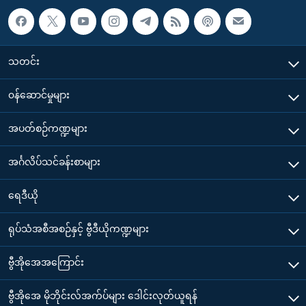
သတင်း
၀န်ဆောင်မှုများ
အပတ်စဉ်ကဏ္ဍများ
အင်္ဂလိပ်သင်ခန်းစာများ
ရေဒီယို
ရုပ်သံအစီအစဉ်နှင့် ဗွီဒီယိုကဏ္ဍများ
ဗွီအိုအေအကြောင်း
ဗွီအိုအေ မိုဘိုင်းလ်အက်ပ်များ ဒေါင်းလုတ်ယူရန်