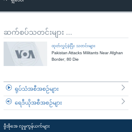
မျှဝေပါ
အ
သုတပဒေသာ အင်္ဂလိပ်စာ
ညွန်း
Learning English
စာမျက်နှာ
သို့
ဗွီအိုအေ လူမှုကွန်ယက်များ
ဆက်စပ်သတင်းများ ...
ကျော်
ကြည့်
ထုတ်လွှင့်ခဲ့ပြီး သတင်းများ
ရန်
Pakistan Attacks Militants Near Afghan
ဘာသာစကားများ
ရှာဖွေ
Border; 80 Die
ရန်
နေရာ
သို့
ရုပ်သံအစီအစဉ်များ
ကျော်
ရန်
ရေဒီယိုအစီအစဉ်များ
ဗွီအိုအေ လူမှုကွန်ယက်များ