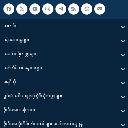
သတင်း
၀န်ဆောင်မှုများ
အပတ်စဉ်ကဏ္ဍများ
အင်္ဂလိပ်သင်ခန်းစာများ
ရေဒီယို
ရုပ်သံအစီအစဉ်နှင့် ဗွီဒီယိုကဏ္ဍများ
ဗွီအိုအေအကြောင်း
ဗွီအိုအေ မိုဘိုင်းလ်အက်ပ်များ ဒေါင်းလုတ်ယူရန်