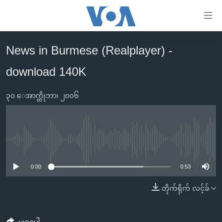
သုံး
ရ
လွယ်ကူ
News in Burmese (Realplayer) -
မူလစာမျက်နှာ
စေ
download 140K
မြန်မာ
သည့်
ကမ္ဘာ့သတင်းများ
Link
၃၀ ေအာက္တိုဘာ၊ ၂၀၀၆
ဗွီဒီယို
နိုင်ငံတကာ
များ
သတင်းလွတ်လပ်ခွင့်
အမေရိကန်
ပင်မ
ရပ်ဝန်းတခု လမ်းတခု အလွန်
တရုတ်
အကြောင်းအရာ
No media source currently available
သို့
အင်္ဂလိပ်စာလေ့လာမယ်
အစ္စရေး-ပါလက်စတိုင်း
0:00
0:53
ကျော်
အပတ်စဉ်ကဏ္ဍများ
အမေရိကန်သုံးအီဒီယံ
ကြည့်
တိုက်ရိုက် လင့်ခ်
ရေဒီယိုနှင့်ရုပ်သံ အချက်အလက်များ
မကြေးမုံရဲ့ အင်္ဂလိပ်စာ
ရေဒီယို
ရန်
ပင်မ
ရေဒီယို/တီဗွီအစီအစဉ်
ရုပ်ရှင်ထဲက အင်္ဂလိပ်စာ
တီဗွီ