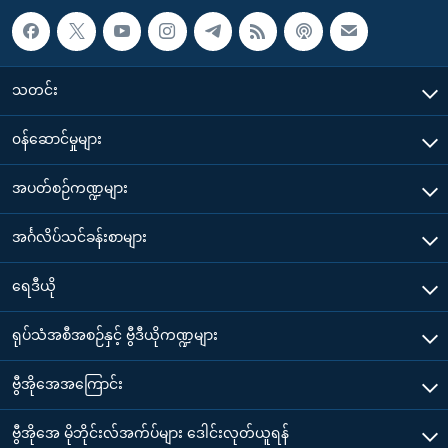
သတင်း
၀န်ဆောင်မှုများ
အပတ်စဉ်ကဏ္ဍများ
အင်္ဂလိပ်သင်ခန်းစာများ
ရေဒီယို
ရုပ်သံအစီအစဉ်နှင့် ဗွီဒီယိုကဏ္ဍများ
ဗွီအိုအေအကြောင်း
ဗွီအိုအေ မိုဘိုင်းလ်အက်ပ်များ ဒေါင်းလုတ်ယူရန်