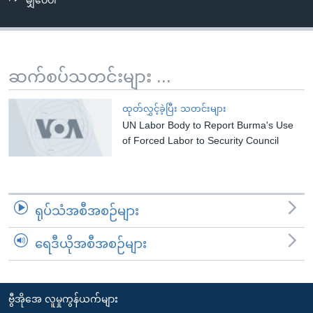
မျှဝေပါ
အ
သုတပဒေသာ အင်္ဂလိပ်စာ
ညွန်း
Learning English
စာမျက်နှာ
သို့
ဗွီအိုအေ လူမှုကွန်ယက်များ
ဆက်စပ်သတင်းများ ...
ကျော်
ကြည့်
ထုတ်လွှင့်ခဲ့ပြီး သတင်းများ
ရန်
UN Labor Body to Report Burma's Use
ဘာသာစကားများ
ရှာဖွေ
of Forced Labor to Security Council
ရန်
နေရာ
သို့
ရုပ်သံအစီအစဉ်များ
ကျော်
ရန်
ရေဒီယိုအစီအစဉ်များ
ဗွီအိုအေ လူမှုကွန်ယက်များ