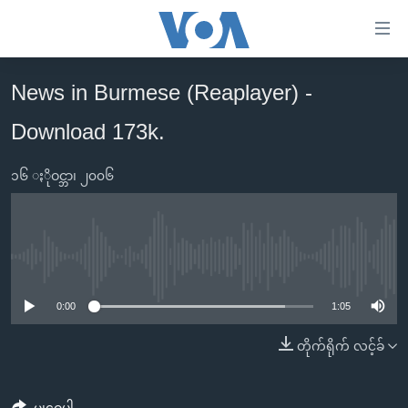
သုံး
ရ
လွယ်ကူ
News in Burmese (Reaplayer) -
မူလစာမျက်နှာ
စေ
Download 173k.
မြန်မာ
သည့်
ကမ္ဘာ့သတင်းများ
Link
၁၆ ႏိုဝင္ဘာ၊ ၂၀၀၆
ဗွီဒီယို
နိုင်ငံတကာ
များ
သတင်းလွတ်လပ်ခွင့်
အမေရိကန်
ပင်မ
ရပ်ဝန်းတခု လမ်းတခု အလွန်
တရုတ်
အကြောင်းအရာ
No media source currently available
သို့
အင်္ဂလိပ်စာလေ့လာမယ်
အစ္စရေး-ပါလက်စတိုင်း
0:00
1:05
ကျော်
အပတ်စဉ်ကဏ္ဍများ
အမေရိကန်သုံးအီဒီယံ
ကြည့်
တိုက်ရိုက် လင့်ခ်
ရေဒီယိုနှင့်ရုပ်သံ အချက်အလက်များ
မကြေးမုံရဲ့ အင်္ဂလိပ်စာ
ရေဒီယို
ရန်
ပင်မ
ရေဒီယို/တီဗွီအစီအစဉ်
ရုပ်ရှင်ထဲက အင်္ဂလိပ်စာ
တီဗွီ