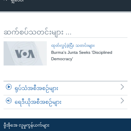
မျှဝေပါ
အ
သုတပဒေသာ အင်္ဂလိပ်စာ
ညွန်း
Learning English
စာမျက်နှာ
သို့
ဗွီအိုအေ လူမှုကွန်ယက်များ
ဆက်စပ်သတင်းများ ...
ကျော်
ကြည့်
ထုတ်လွှင့်ခဲ့ပြီး သတင်းများ
ရန်
Burma's Junta Seeks 'Disciplined
ဘာသာစကားများ
ရှာဖွေ
Democracy'
ရန်
နေရာ
သို့
ရုပ်သံအစီအစဉ်များ
ကျော်
ရန်
ရေဒီယိုအစီအစဉ်များ
ဗွီအိုအေ လူမှုကွန်ယက်များ