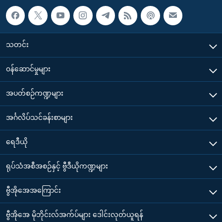
သတင်း
၀န်ဆောင်မှုများ
အပတ်စဉ်ကဏ္ဍများ
အင်္ဂလိပ်သင်ခန်းစာများ
ရေဒီယို
ရုပ်သံအစီအစဉ်နှင့် ဗွီဒီယိုကဏ္ဍများ
ဗွီအိုအေအကြောင်း
ဗွီအိုအေ မိုဘိုင်းလ်အက်ပ်များ ဒေါင်းလုတ်ယူရန်