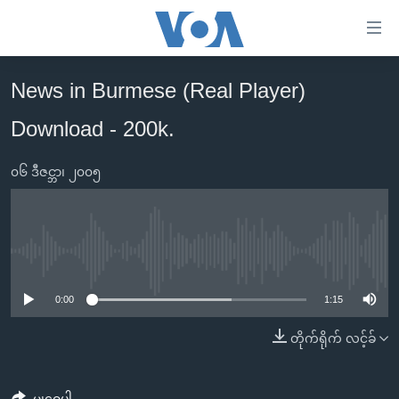
သုံး
ရ
လွယ်ကူ
News in Burmese (Real Player)
မူလစာမျက်နှာ
စေ
Download - 200k.
မြန်မာ
သည့်
ကမ္ဘာ့သတင်းများ
Link
၀၆ ဒီဇင္ဘာ၊ ၂၀၀၅
ဗွီဒီယို
နိုင်ငံတကာ
များ
သတင်းလွတ်လပ်ခွင့်
အမေရိကန်
ပင်မ
ရပ်ဝန်းတခု လမ်းတခု အလွန်
တရုတ်
အကြောင်းအရာ
No media source currently available
သို့
အင်္ဂလိပ်စာလေ့လာမယ်
အစ္စရေး-ပါလက်စတိုင်း
0:00
1:15
ကျော်
အပတ်စဉ်ကဏ္ဍများ
အမေရိကန်သုံးအီဒီယံ
ကြည့်
တိုက်ရိုက် လင့်ခ်
ရေဒီယိုနှင့်ရုပ်သံ အချက်အလက်များ
မကြေးမုံရဲ့ အင်္ဂလိပ်စာ
ရေဒီယို
ရန်
ပင်မ
ရေဒီယို/တီဗွီအစီအစဉ်
ရုပ်ရှင်ထဲက အင်္ဂလိပ်စာ
တီဗွီ