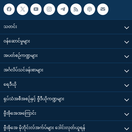
သတင်း
၀န်ဆောင်မှုများ
အပတ်စဉ်ကဏ္ဍများ
အင်္ဂလိပ်သင်ခန်းစာများ
ရေဒီယို
ရုပ်သံအစီအစဉ်နှင့် ဗွီဒီယိုကဏ္ဍများ
ဗွီအိုအေအကြောင်း
ဗွီအိုအေ မိုဘိုင်းလ်အက်ပ်များ ဒေါင်းလုတ်ယူရန်