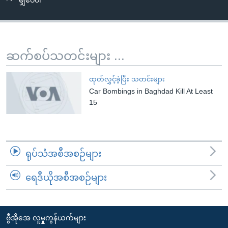
မျှဝေပါ
အ
သုတပဒေသာ အင်္ဂလိပ်စာ
ညွန်း
Learning English
စာမျက်နှာ
သို့
ဗွီအိုအေ လူမှုကွန်ယက်များ
ဆက်စပ်သတင်းများ ...
ကျော်
ကြည့်
ထုတ်လွှင့်ခဲ့ပြီး သတင်းများ
ရန်
Car Bombings in Baghdad Kill At Least
ဘာသာစကားများ
ရှာဖွေ
15
ရန်
နေရာ
သို့
ရုပ်သံအစီအစဉ်များ
ကျော်
ရန်
ရေဒီယိုအစီအစဉ်များ
ဗွီအိုအေ လူမှုကွန်ယက်များ