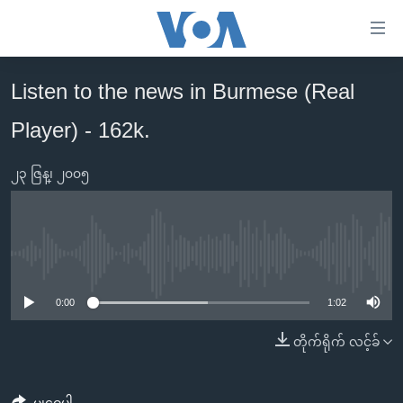
သုံး
ရ
လွယ်ကူ
Listen to the news in Burmese (Real
မူလစာမျက်နှာ
စေ
Player) - 162k.
မြန်မာ
သည့်
ကမ္ဘာ့သတင်းများ
Link
၂၃ ဇြန္၊ ၂၀၀၅
ဗွီဒီယို
နိုင်ငံတကာ
များ
သတင်းလွတ်လပ်ခွင့်
အမေရိကန်
ပင်မ
ရပ်ဝန်းတခု လမ်းတခု အလွန်
တရုတ်
အကြောင်းအရာ
No media source currently available
သို့
အင်္ဂလိပ်စာလေ့လာမယ်
အစ္စရေး-ပါလက်စတိုင်း
0:00
1:02
ကျော်
အပတ်စဉ်ကဏ္ဍများ
အမေရိကန်သုံးအီဒီယံ
ကြည့်
တိုက်ရိုက် လင့်ခ်
ရေဒီယိုနှင့်ရုပ်သံ အချက်အလက်များ
မကြေးမုံရဲ့ အင်္ဂလိပ်စာ
ရေဒီယို
ရန်
ပင်မ
ရေဒီယို/တီဗွီအစီအစဉ်
ရုပ်ရှင်ထဲက အင်္ဂလိပ်စာ
တီဗွီ