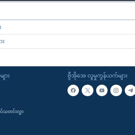
း
ား
ုများ
ဗွီအိုအေ လူမှုကွန်ယက်များ
းလ်သတင်းလွှာ