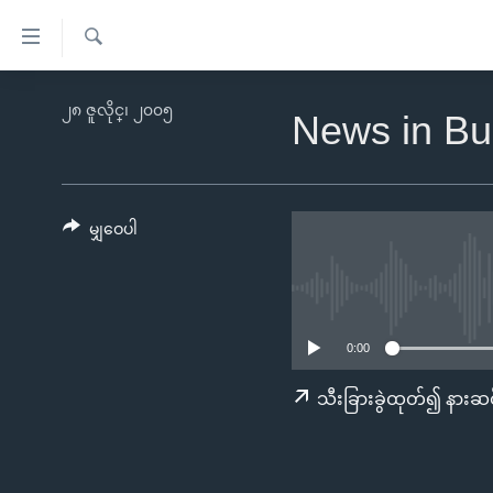
သုံး
ရ
ရှာဖွေ
လွယ်ကူ
မူလစာမျက်နှာ
၂၈ ဇူလိုင္၊ ၂၀၀၅
ရ
News in Bu
စေ
မြန်မာ
လာ
သည့်
ဒ်
ကမ္ဘာ့သတင်းများ
Link
ဗွီဒီယို
နိုင်ငံတကာ
မျှဝေပါ
များ
သတင်းလွတ်လပ်ခွင့်
အမေရိကန်
ပင်မ
ရပ်ဝန်းတခု လမ်းတခု အလွန်
တရုတ်
အကြောင်းအရာ
အင်္ဂလိပ်စာလေ့လာမယ်
အစ္စရေး-ပါလက်စတိုင်း
သို့
0:00
အပတ်စဉ်ကဏ္ဍများ
အမေရိကန်သုံးအီဒီယံ
ကျော်
သီးခြားခွဲထုတ်၍ နားဆင
ကြည့်
ရေဒီယိုနှင့်ရုပ်သံ အချက်အလက်များ
မကြေးမုံရဲ့ အင်္ဂလိပ်စာ
ရေဒီယို
ရန်
ရေဒီယို/တီဗွီအစီအစဉ်
ရုပ်ရှင်ထဲက အင်္ဂလိပ်စာ
တီဗွီ
ပင်မ