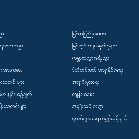
ပညာ
မြန်မာပြည်မှပေးစာ
အနာဂတ်ကမ္ဘာ
မြင်ကွင်းကျယ်မှတ်စုများ
ကမ္ဘာတလွှားခရီးသွား
း အားကစား
ဒီသီတင်းပတ် အာရှနိုင်ငံရေး
ားသတင်းများ
အာရှစီးပွားရေး
်မာ နှိုင်းယှဉ်ချက်
ကျန်းမာရေး
ပြားသတင်းများ
အမျိုးသမီးကဏ္ဍ
ရိုဟင်ဂျာအရေး မျှော်လင့်ချက်