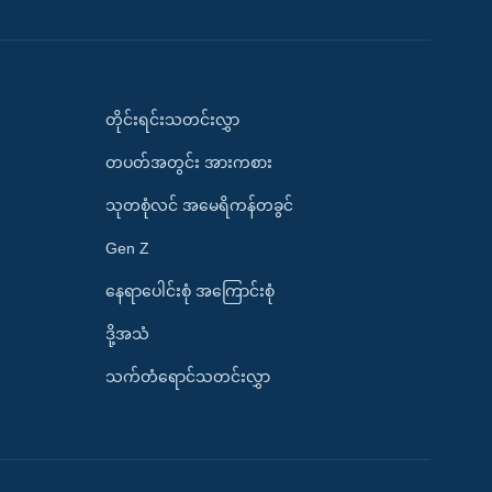
တိုင်းရင်းသတင်းလွှာ
တပတ်အတွင်း အားကစား
သုတစုံလင် အမေရိကန်တခွင်
Gen Z
နေရာပေါင်းစုံ အကြောင်းစုံ
ဒို့အသံ
သက်တံရောင်သတင်းလွှာ