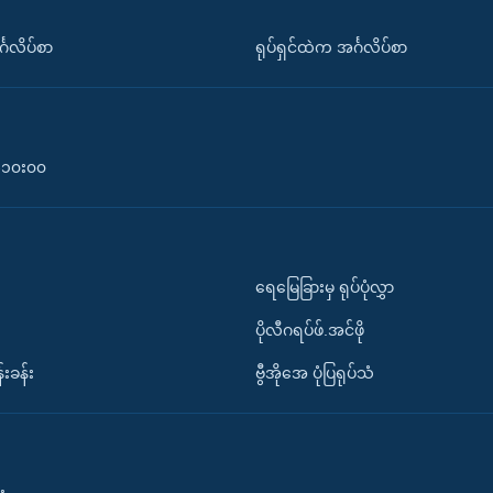
်္ဂလိပ်စာ
ရုပ်ရှင်ထဲက အင်္ဂလိပ်စာ
၀-၁၀း၀၀
ရေမြေခြားမှ ရုပ်ပုံလွှာ
ပိုလီဂရပ်ဖ်.အင်ဖို
်းခန်း
ဗွီအိုအေ ပုံပြရုပ်သံ