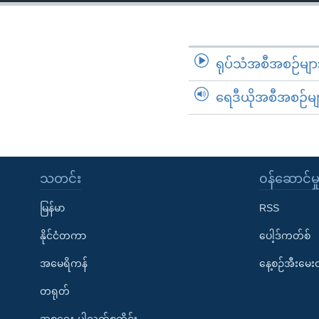
သုတပဒေသာ အင်္ဂလိပ်စာ
အ
ညွန်း
စာမျက်နှာ
သို့
ရုပ်သံအစီအစဉ်မျာ
ကျော်
ရေဒီယိုအစီအစဉ်မျ
ကြည့်
ရန်
ရှာဖွေ
ရန်
နေရာ
သတင်း
၀န်ဆောင်မှ
သို့
မြန်မာ
RSS
ကျော်
ရန်
နိုင်ငံတကာ
ပေါ့ဒ်ကတ်စ်
အမေရိကန်
နေ့စဉ်အီးမေ
တရုတ်