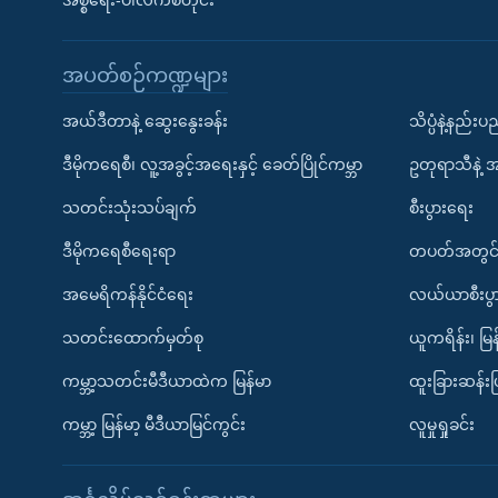
အစ္စရေး-ပါလက်စတိုင်း
အပတ်စဉ်ကဏ္ဍများ
အယ်ဒီတာနဲ့ ဆွေးနွေးခန်း
သိပ္ပံနဲ့နည်း
ဒီမိုကရေစီ၊ လူ့အခွင့်အရေးနှင့် ခေတ်ပြိုင်ကမ္ဘာ
ဥတုရာသီနဲ့ 
သတင်းသုံးသပ်ချက်
စီးပွားရေး
ဒီမိုကရေစီရေးရာ
တပတ်အတွင်
အမေရိကန်နိုင်ငံရေး
လယ်ယာစီးပွ
သတင်းထောက်မှတ်စု
ယူကရိန်း၊ မြန
ကမ္ဘာ့သတင်းမီဒီယာထဲက မြန်မာ
ထူးခြားဆန်း
ကမ္ဘာ့ မြန်မာ့ မီဒီယာမြင်ကွင်း
လူမှုရှုခင်း