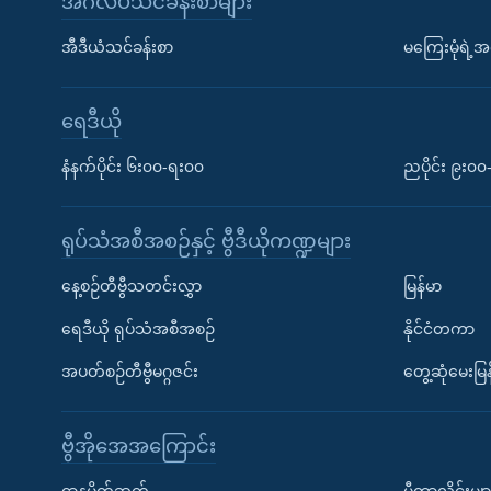
အင်္ဂလိပ်သင်ခန်းစာများ
အီဒီယံသင်ခန်းစာ
မကြေးမုံရဲ့အင
ရေဒီယို
နံနက်ပိုင်း ၆း၀၀-ရး၀၀
ညပိုင်း ၉း၀
ရုပ်သံအစီအစဉ်နှင့် ဗွီဒီယိုကဏ္ဍများ
နေ့စဉ်တီဗွီသတင်းလွှာ
မြန်မာ
ရေဒီယို ရုပ်သံအစီအစဉ်
နိုင်ငံတကာ
အပတ်စဉ်တီဗွီမဂ္ဂဇင်း
တွေ့ဆုံမေးမြန
ဗွီအိုအေအကြောင်း