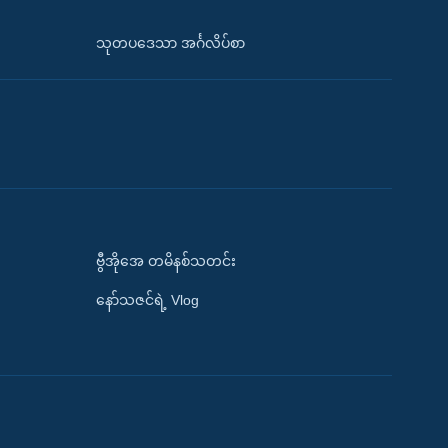
သုတပဒေသာ အင်္ဂလိပ်စာ
ဗွီအိုအေ တမိနစ်သတင်း
နော်သဇင်ရဲ့ Vlog