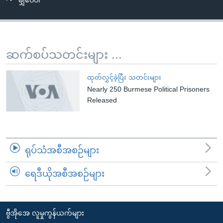
မျှဝေပါ
အ
သုတပဒေသာ အင်္ဂလိပ်စာ
ညွန်း
Learning English
စာမျက်နှာ
သို့
ဗွီအိုအေ လူမှုကွန်ယက်များ
ဆက်စပ်သတင်းများ ...
ကျော်
ကြည့်
ထုတ်လွှင့်ခဲ့ပြီး သတင်းများ
ရန်
Nearly 250 Burmese Political Prisoners
ဘာသာစကားများ
ရှာဖွေ
Released
ရန်
နေရာ
သို့
ရုပ်သံအစီအစဉ်များ
ကျော်
ရန်
ရေဒီယိုအစီအစဉ်များ
ဗွီအိုအေ လူမှုကွန်ယက်များ