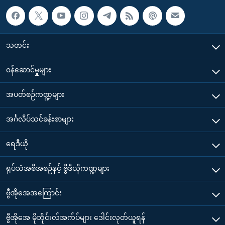
သတင်း
၀န်ဆောင်မှုများ
အပတ်စဉ်ကဏ္ဍများ
အင်္ဂလိပ်သင်ခန်းစာများ
ရေဒီယို
ရုပ်သံအစီအစဉ်နှင့် ဗွီဒီယိုကဏ္ဍများ
ဗွီအိုအေအကြောင်း
ဗွီအိုအေ မိုဘိုင်းလ်အက်ပ်များ ဒေါင်းလုတ်ယူရန်