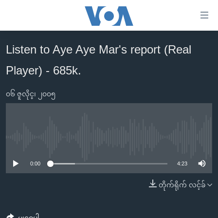
သုံး
ရ
လွယ်ကူ
Listen to Aye Aye Mar's report (Real
မူလစာမျက်နှာ
စေ
Player) - 685k.
မြန်မာ
သည့်
ကမ္ဘာ့သတင်းများ
Link
၀၆ ဇူလိုင္၊ ၂၀၀၅
ဗွီဒီယို
နိုင်ငံတကာ
များ
သတင်းလွတ်လပ်ခွင့်
အမေရိကန်
ပင်မ
ရပ်ဝန်းတခု လမ်းတခု အလွန်
တရုတ်
အကြောင်းအရာ
No media source currently available
သို့
အင်္ဂလိပ်စာလေ့လာမယ်
အစ္စရေး-ပါလက်စတိုင်း
0:00
4:23
ကျော်
အပတ်စဉ်ကဏ္ဍများ
အမေရိကန်သုံးအီဒီယံ
ကြည့်
တိုက်ရိုက် လင့်ခ်
ရေဒီယိုနှင့်ရုပ်သံ အချက်အလက်များ
မကြေးမုံရဲ့ အင်္ဂလိပ်စာ
ရေဒီယို
ရန်
ပင်မ
ရေဒီယို/တီဗွီအစီအစဉ်
ရုပ်ရှင်ထဲက အင်္ဂလိပ်စာ
တီဗွီ