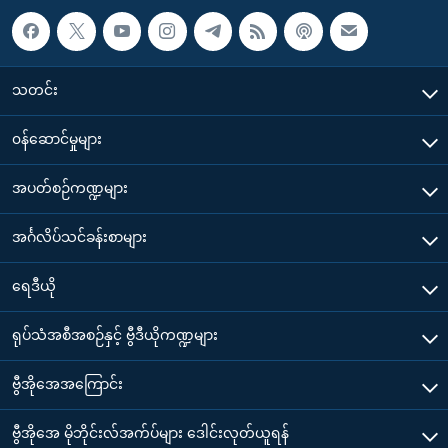
သတင်း
၀န်ဆောင်မှုများ
အပတ်စဉ်ကဏ္ဍများ
အင်္ဂလိပ်သင်ခန်းစာများ
ရေဒီယို
ရုပ်သံအစီအစဉ်နှင့် ဗွီဒီယိုကဏ္ဍများ
ဗွီအိုအေအကြောင်း
ဗွီအိုအေ မိုဘိုင်းလ်အက်ပ်များ ဒေါင်းလုတ်ယူရန်