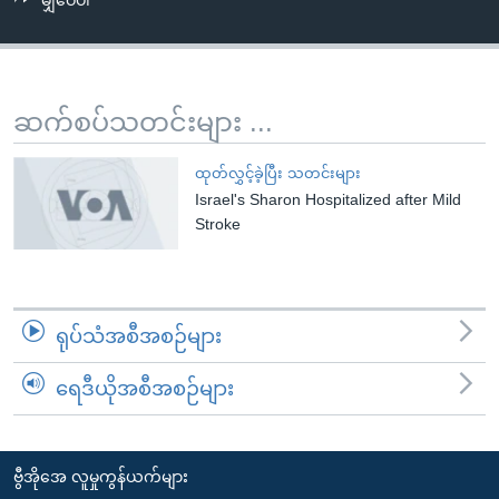
မျှဝေပါ
အ
သုတပဒေသာ အင်္ဂလိပ်စာ
ညွန်း
Learning English
စာမျက်နှာ
သို့
ဗွီအိုအေ လူမှုကွန်ယက်များ
ဆက်စပ်သတင်းများ ...
ကျော်
ကြည့်
ထုတ်လွှင့်ခဲ့ပြီး သတင်းများ
ရန်
Israel's Sharon Hospitalized after Mild
ဘာသာစကားများ
ရှာဖွေ
Stroke
ရန်
နေရာ
သို့
ရုပ်သံအစီအစဉ်များ
ကျော်
ရန်
ရေဒီယိုအစီအစဉ်များ
ဗွီအိုအေ လူမှုကွန်ယက်များ