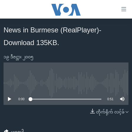
သုံး
ရ
လွယ်ကူ
News in Burmese (RealPlayer)-
မူလစာမျက်နှာ
စေ
Download 135KB.
မြန်မာ
သည့်
ကမ္ဘာ့သတင်းများ
Link
၁၉ ဒီဇင္ဘာ၊ ၂၀၀၅
ဗွီဒီယို
နိုင်ငံတကာ
များ
သတင်းလွတ်လပ်ခွင့်
အမေရိကန်
ပင်မ
ရပ်ဝန်းတခု လမ်းတခု အလွန်
တရုတ်
အကြောင်းအရာ
No media source currently available
သို့
အင်္ဂလိပ်စာလေ့လာမယ်
အစ္စရေး-ပါလက်စတိုင်း
0:00
0:51
ကျော်
အပတ်စဉ်ကဏ္ဍများ
အမေရိကန်သုံးအီဒီယံ
ကြည့်
တိုက်ရိုက် လင့်ခ်
ရေဒီယိုနှင့်ရုပ်သံ အချက်အလက်များ
မကြေးမုံရဲ့ အင်္ဂလိပ်စာ
ရေဒီယို
ရန်
ပင်မ
ရေဒီယို/တီဗွီအစီအစဉ်
ရုပ်ရှင်ထဲက အင်္ဂလိပ်စာ
တီဗွီ