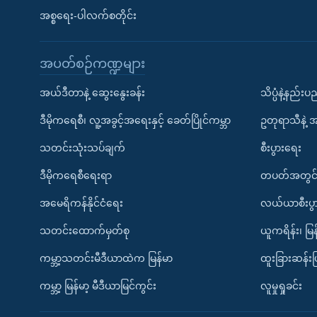
အစ္စရေး-ပါလက်စတိုင်း
အပတ်စဉ်ကဏ္ဍများ
အယ်ဒီတာနဲ့ ဆွေးနွေးခန်း
သိပ္ပံနဲ့နည်း
ဒီမိုကရေစီ၊ လူ့အခွင့်အရေးနှင့် ခေတ်ပြိုင်ကမ္ဘာ
ဥတုရာသီနဲ့ 
သတင်းသုံးသပ်ချက်
စီးပွားရေး
ဒီမိုကရေစီရေးရာ
တပတ်အတွင်
အမေရိကန်နိုင်ငံရေး
လယ်ယာစီးပွ
သတင်းထောက်မှတ်စု
ယူကရိန်း၊ မြန
ကမ္ဘာ့သတင်းမီဒီယာထဲက မြန်မာ
ထူးခြားဆန်း
ကမ္ဘာ့ မြန်မာ့ မီဒီယာမြင်ကွင်း
လူမှုရှုခင်း