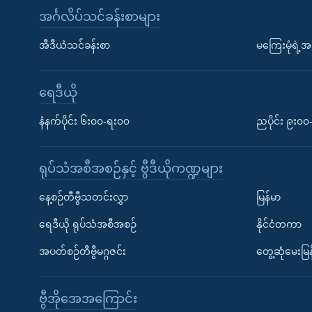
အင်္ဂလိပ်သင်ခန်းစာများ
အီဒီယံသင်ခန်းစာ
မကြေးမုံရဲ့အင
ရေဒီယို
နံနက်ပိုင်း ၆း၀၀-ရး၀၀
ညပိုင်း ၉း၀
ရုပ်သံအစီအစဉ်နှင့် ဗွီဒီယိုကဏ္ဍများ
နေ့စဉ်တီဗွီသတင်းလွှာ
မြန်မာ
ရေဒီယို ရုပ်သံအစီအစဉ်
နိုင်ငံတကာ
အပတ်စဉ်တီဗွီမဂ္ဂဇင်း
တွေ့ဆုံမေးမြန
ဗွီအိုအေအကြောင်း