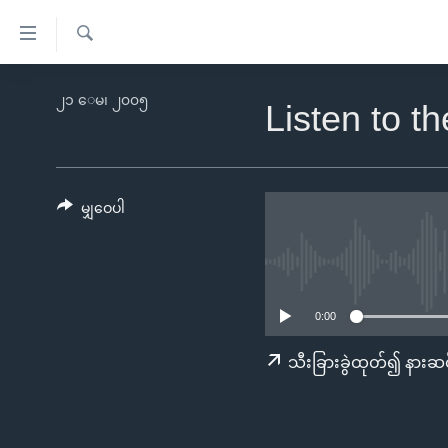
သုံး
ရ
ရှာဖွေ
လွယ်ကူ
မူလစာမျက်နှာ
၂၁ ေမ၊ ၂၀၀၅
ရ
Listen to t
စေ
မြန်မာ
လာ
သည့်
ဒ်
ကမ္ဘာ့သတင်းများ
Link
ဗွီဒီယို
နိုင်ငံတကာ
မျှဝေပါ
များ
သတင်းလွတ်လပ်ခွင့်
အမေရိကန်
ပင်မ
ရပ်ဝန်းတခု လမ်းတခု အလွန်
တရုတ်
အကြောင်းအရာ
အင်္ဂလိပ်စာလေ့လာမယ်
အစ္စရေး-ပါလက်စတိုင်း
သို့
0:00
အပတ်စဉ်ကဏ္ဍများ
အမေရိကန်သုံးအီဒီယံ
ကျော်
သီးခြားခွဲထုတ်၍ နားဆင
ကြည့်
ရေဒီယိုနှင့်ရုပ်သံ အချက်အလက်များ
မကြေးမုံရဲ့ အင်္ဂလိပ်စာ
ရေဒီယို
ရန်
ရေဒီယို/တီဗွီအစီအစဉ်
ရုပ်ရှင်ထဲက အင်္ဂလိပ်စာ
တီဗွီ
ပင်မ