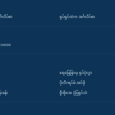
်္ဂလိပ်စာ
ရုပ်ရှင်ထဲက အင်္ဂလိပ်စာ
၀-၁၀း၀၀
ရေမြေခြားမှ ရုပ်ပုံလွှာ
ပိုလီဂရပ်ဖ်.အင်ဖို
်းခန်း
ဗွီအိုအေ ပုံပြရုပ်သံ