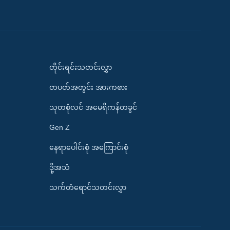
တိုင်းရင်းသတင်းလွှာ
တပတ်အတွင်း အားကစား
သုတစုံလင် အမေရိကန်တခွင်
Gen Z
နေရာပေါင်းစုံ အကြောင်းစုံ
ဒို့အသံ
သက်တံရောင်သတင်းလွှာ