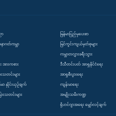
ပညာ
မြန်မာပြည်မှပေးစာ
အနာဂတ်ကမ္ဘာ
မြင်ကွင်းကျယ်မှတ်စုများ
ကမ္ဘာတလွှားခရီးသွား
း အားကစား
ဒီသီတင်းပတ် အာရှနိုင်ငံရေး
ားသတင်းများ
အာရှစီးပွားရေး
်မာ နှိုင်းယှဉ်ချက်
ကျန်းမာရေး
ပြားသတင်းများ
အမျိုးသမီးကဏ္ဍ
ရိုဟင်ဂျာအရေး မျှော်လင့်ချက်