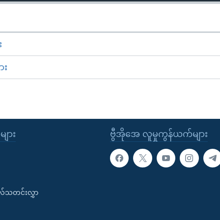
း
ား
ုများ
ဗွီအိုအေ လူမှုကွန်ယက်များ
းလ်သတင်းလွှာ