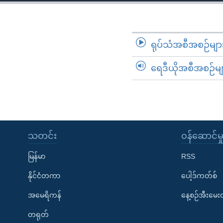
သုတပဒေသာ အင်္ဂလိပ်စာ
အ
ညွန်း
စာမျက်နှာ
သို့
ရုပ်သံအစီအစဉ်မျာ
ကျော်
ရေဒီယိုအစီအစဉ်မျ
ကြည့်
ရန်
ရှာဖွေ
ရန်
နေရာ
သတင်း
၀န်ဆောင်မှ
သို့
ကျော်
မြန်မာ
RSS
ရန်
နိုင်ငံတကာ
ပေါ့ဒ်ကတ်စ်
အမေရိကန်
နေ့စဉ်အီးမေ
တရုတ်