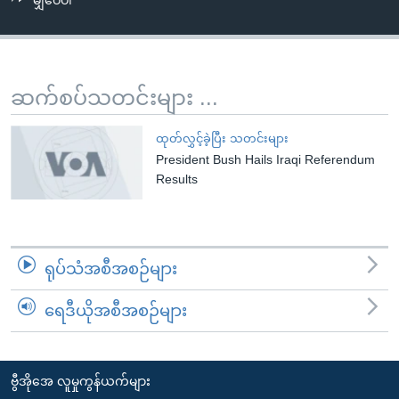
မျှဝေပါ
အ
သုတပဒေသာ အင်္ဂလိပ်စာ
ညွန်း
Learning English
စာမျက်နှာ
သို့
ဗွီအိုအေ လူမှုကွန်ယက်များ
ဆက်စပ်သတင်းများ ...
ကျော်
ကြည့်
ထုတ်လွှင့်ခဲ့ပြီး သတင်းများ
ရန်
President Bush Hails Iraqi Referendum
ဘာသာစကားများ
ရှာဖွေ
Results
ရန်
နေရာ
သို့
ရုပ်သံအစီအစဉ်များ
ကျော်
ရန်
ရေဒီယိုအစီအစဉ်များ
ဗွီအိုအေ လူမှုကွန်ယက်များ