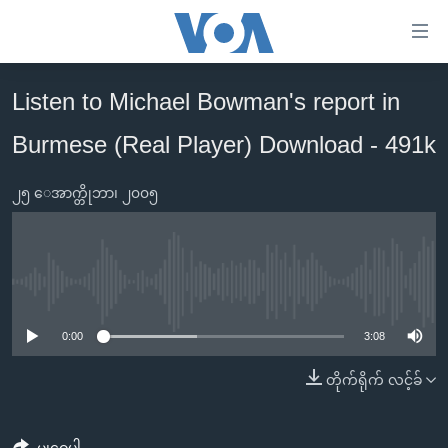
သုံး
ရ
လွယ်ကူ
Listen to Michael Bowman's report in
မူလစာမျက်နှာ
စေ
Burmese (Real Player) Download - 491k
မြန်မာ
သည့်
ကမ္ဘာ့သတင်းများ
Link
၂၅ ေအာက္တိုဘာ၊ ၂၀၀၅
ဗွီဒီယို
နိုင်ငံတကာ
များ
သတင်းလွတ်လပ်ခွင့်
အမေရိကန်
ပင်မ
ရပ်ဝန်းတခု လမ်းတခု အလွန်
တရုတ်
အကြောင်းအရာ
No media source currently available
သို့
အင်္ဂလိပ်စာလေ့လာမယ်
အစ္စရေး-ပါလက်စတိုင်း
0:00
3:08
ကျော်
အပတ်စဉ်ကဏ္ဍများ
အမေရိကန်သုံးအီဒီယံ
ကြည့်
တိုက်ရိုက် လင့်ခ်
ရေဒီယိုနှင့်ရုပ်သံ အချက်အလက်များ
မကြေးမုံရဲ့ အင်္ဂလိပ်စာ
ရေဒီယို
ရန်
ပင်မ
ရေဒီယို/တီဗွီအစီအစဉ်
ရုပ်ရှင်ထဲက အင်္ဂလိပ်စာ
တီဗွီ