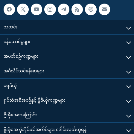
သတင်း
၀န်ဆောင်မှုများ
အပတ်စဉ်ကဏ္ဍများ
အင်္ဂလိပ်သင်ခန်းစာများ
ရေဒီယို
ရုပ်သံအစီအစဉ်နှင့် ဗွီဒီယိုကဏ္ဍများ
ဗွီအိုအေအကြောင်း
ဗွီအိုအေ မိုဘိုင်းလ်အက်ပ်များ ဒေါင်းလုတ်ယူရန်