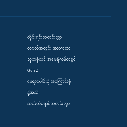
တိုင်းရင်းသတင်းလွှာ
တပတ်အတွင်း အားကစား
သုတစုံလင် အမေရိကန်တခွင်
Gen Z
နေရာပေါင်းစုံ အကြောင်းစုံ
ဒို့အသံ
သက်တံရောင်သတင်းလွှာ