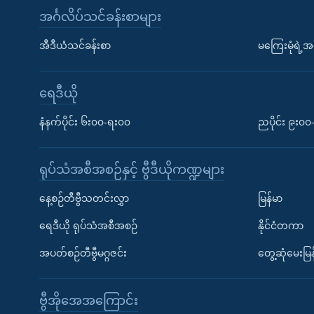
အင်္ဂလိပ်သင်ခန်းစာများ
အီဒီယံသင်ခန်းစာ
မကြေးမုံရဲ့အင
ရေဒီယို
နံနက်ပိုင်း ၆း၀၀-ရး၀၀
ညပိုင်း ၉း၀
ရုပ်သံအစီအစဉ်နှင့် ဗွီဒီယိုကဏ္ဍများ
နေ့စဉ်တီဗွီသတင်းလွှာ
မြန်မာ
ရေဒီယို ရုပ်သံအစီအစဉ်
နိုင်ငံတကာ
အပတ်စဉ်တီဗွီမဂ္ဂဇင်း
တွေ့ဆုံမေးမြန
ဗွီအိုအေအကြောင်း