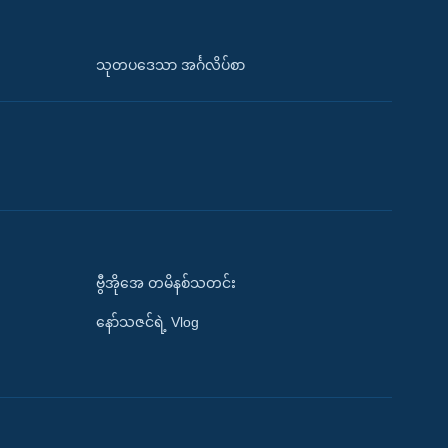
သုတပဒေသာ အင်္ဂလိပ်စာ
ဗွီအိုအေ တမိနစ်သတင်း
နော်သဇင်ရဲ့ Vlog