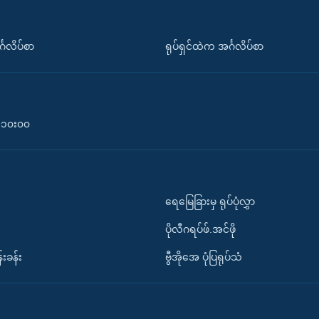
်္ဂလိပ်စာ
ရုပ်ရှင်ထဲက အင်္ဂလိပ်စာ
၀-၁၀း၀၀
ရေမြေခြားမှ ရုပ်ပုံလွှာ
ပိုလီဂရပ်ဖ်.အင်ဖို
်းခန်း
ဗွီအိုအေ ပုံပြရုပ်သံ