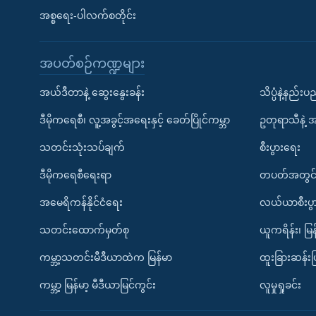
အစ္စရေး-ပါလက်စတိုင်း
အပတ်စဉ်ကဏ္ဍများ
အယ်ဒီတာနဲ့ ဆွေးနွေးခန်း
သိပ္ပံနဲ့နည်း
ဒီမိုကရေစီ၊ လူ့အခွင့်အရေးနှင့် ခေတ်ပြိုင်ကမ္ဘာ
ဥတုရာသီနဲ့ 
သတင်းသုံးသပ်ချက်
စီးပွားရေး
ဒီမိုကရေစီရေးရာ
တပတ်အတွင်
အမေရိကန်နိုင်ငံရေး
လယ်ယာစီးပွ
သတင်းထောက်မှတ်စု
ယူကရိန်း၊ မြန
ကမ္ဘာ့သတင်းမီဒီယာထဲက မြန်မာ
ထူးခြားဆန်း
ကမ္ဘာ့ မြန်မာ့ မီဒီယာမြင်ကွင်း
လူမှုရှုခင်း