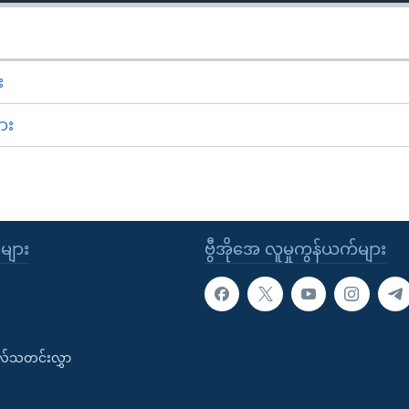
း
ား
ုများ
ဗွီအိုအေ လူမှုကွန်ယက်များ
းလ်သတင်းလွှာ