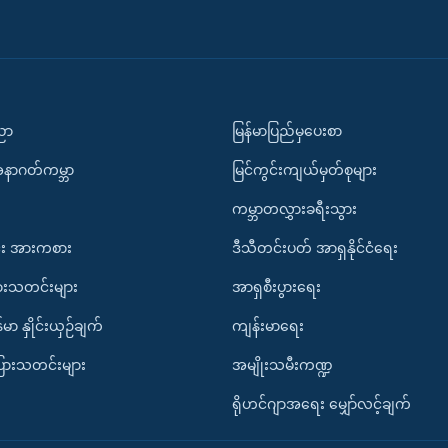
ပညာ
မြန်မာပြည်မှပေးစာ
အနာဂတ်ကမ္ဘာ
မြင်ကွင်းကျယ်မှတ်စုများ
ကမ္ဘာတလွှားခရီးသွား
း အားကစား
ဒီသီတင်းပတ် အာရှနိုင်ငံရေး
ားသတင်းများ
အာရှစီးပွားရေး
်မာ နှိုင်းယှဉ်ချက်
ကျန်းမာရေး
ပြားသတင်းများ
အမျိုးသမီးကဏ္ဍ
ရိုဟင်ဂျာအရေး မျှော်လင့်ချက်