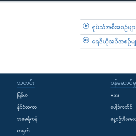
သုတပဒေသာ အင်္ဂလိပ်စာ
အ
ညွန်း
စာမျက်နှာ
သို့
ရုပ်သံအစီအစဉ်မျာ
ကျော်
ရေဒီယိုအစီအစဉ်မျ
ကြည့်
ရန်
ရှာဖွေ
ရန်
နေရာ
သတင်း
၀န်ဆောင်မှ
သို့
ကျော်
မြန်မာ
RSS
ရန်
နိုင်ငံတကာ
ပေါ့ဒ်ကတ်စ်
အမေရိကန်
နေ့စဉ်အီးမေ
တရုတ်