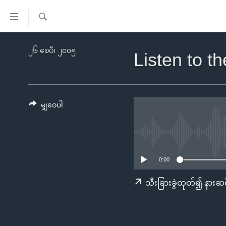
သုံး
ရ
ရှာဖွေ
လွယ်ကူ
မူလစာမျက်နှာ
၂၆ ဧၿပီ၊ ၂၀၀၅
ရ
Listen to t
စေ
မြန်မာ
လာ
သည့်
ဒ်
ကမ္ဘာ့သတင်းများ
Link
ဗွီဒီယို
နိုင်ငံတကာ
မျှဝေပါ
များ
သတင်းလွတ်လပ်ခွင့်
အမေရိကန်
ပင်မ
ရပ်ဝန်းတခု လမ်းတခု အလွန်
တရုတ်
အကြောင်းအရာ
အင်္ဂလိပ်စာလေ့လာမယ်
အစ္စရေး-ပါလက်စတိုင်း
သို့
0:00
အပတ်စဉ်ကဏ္ဍများ
အမေရိကန်သုံးအီဒီယံ
ကျော်
သီးခြားခွဲထုတ်၍ နားဆင
ကြည့်
ရေဒီယိုနှင့်ရုပ်သံ အချက်အလက်များ
မကြေးမုံရဲ့ အင်္ဂလိပ်စာ
ရေဒီယို
ရန်
ရေဒီယို/တီဗွီအစီအစဉ်
ရုပ်ရှင်ထဲက အင်္ဂလိပ်စာ
တီဗွီ
ပင်မ