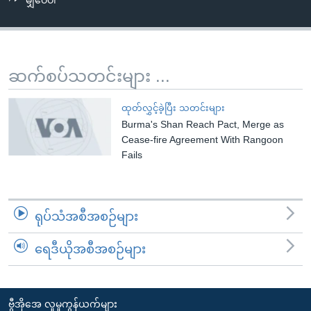
မျှဝေပါ
အ
သုတပဒေသာ အင်္ဂလိပ်စာ
ညွန်း
Learning English
စာမျက်နှာ
သို့
ဗွီအိုအေ လူမှုကွန်ယက်များ
ဆက်စပ်သတင်းများ ...
ကျော်
ကြည့်
ထုတ်လွှင့်ခဲ့ပြီး သတင်းများ
ရန်
Burma's Shan Reach Pact, Merge as
ဘာသာစကားများ
ရှာဖွေ
Cease-fire Agreement With Rangoon
ရန်
Fails
နေရာ
သို့
ကျော်
ရုပ်သံအစီအစဉ်များ
ရန်
ရေဒီယိုအစီအစဉ်များ
ဗွီအိုအေ လူမှုကွန်ယက်များ