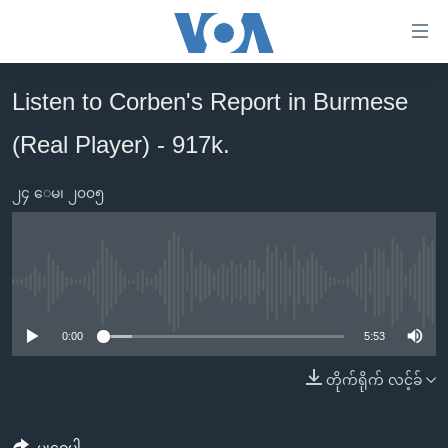
သုံး
ရ
လွယ်ကူ
Listen to Corben's Report in Burmese
မူလစာမျက်နှာ
စေ
(Real Player) - 917k.
မြန်မာ
သည့်
ကမ္ဘာ့သတင်းများ
Link
၂၄ ေမ၊ ၂၀၀၅
ဗွီဒီယို
နိုင်ငံတကာ
များ
သတင်းလွတ်လပ်ခွင့်
အမေရိကန်
ပင်မ
ရပ်ဝန်းတခု လမ်းတခု အလွန်
တရုတ်
အကြောင်းအရာ
No media source currently available
သို့
အင်္ဂလိပ်စာလေ့လာမယ်
အစ္စရေး-ပါလက်စတိုင်း
0:00
5:53
ကျော်
အပတ်စဉ်ကဏ္ဍများ
အမေရိကန်သုံးအီဒီယံ
ကြည့်
တိုက်ရိုက် လင့်ခ်
ရေဒီယိုနှင့်ရုပ်သံ အချက်အလက်များ
မကြေးမုံရဲ့ အင်္ဂလိပ်စာ
ရေဒီယို
ရန်
ပင်မ
ရေဒီယို/တီဗွီအစီအစဉ်
ရုပ်ရှင်ထဲက အင်္ဂလိပ်စာ
တီဗွီ