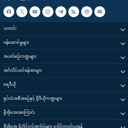
သတင်း
၀န်ဆောင်မှုများ
အပတ်စဉ်ကဏ္ဍများ
အင်္ဂလိပ်သင်ခန်းစာများ
ရေဒီယို
ရုပ်သံအစီအစဉ်နှင့် ဗွီဒီယိုကဏ္ဍများ
ဗွီအိုအေအကြောင်း
ဗွီအိုအေ မိုဘိုင်းလ်အက်ပ်များ ဒေါင်းလုတ်ယူရန်