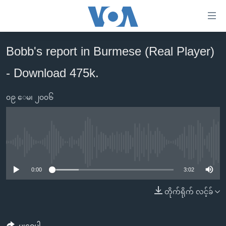
သုံး
ရ
လွယ်ကူ
Bobb's report in Burmese (Real Player)
မူလစာမျက်နှာ
စေ
- Download 475k.
မြန်မာ
သည့်
ကမ္ဘာ့သတင်းများ
Link
၀၉ ေမ၊ ၂၀၀၆
ဗွီဒီယို
နိုင်ငံတကာ
များ
သတင်းလွတ်လပ်ခွင့်
အမေရိကန်
ပင်မ
ရပ်ဝန်းတခု လမ်းတခု အလွန်
တရုတ်
အကြောင်းအရာ
No media source currently available
သို့
အင်္ဂလိပ်စာလေ့လာမယ်
အစ္စရေး-ပါလက်စတိုင်း
0:00
3:02
ကျော်
အပတ်စဉ်ကဏ္ဍများ
အမေရိကန်သုံးအီဒီယံ
ကြည့်
တိုက်ရိုက် လင့်ခ်
ရေဒီယိုနှင့်ရုပ်သံ အချက်အလက်များ
မကြေးမုံရဲ့ အင်္ဂလိပ်စာ
ရေဒီယို
ရန်
ပင်မ
ရေဒီယို/တီဗွီအစီအစဉ်
ရုပ်ရှင်ထဲက အင်္ဂလိပ်စာ
တီဗွီ