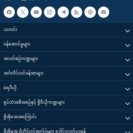
သတင်း
၀န်ဆောင်မှုများ
အပတ်စဉ်ကဏ္ဍများ
အင်္ဂလိပ်သင်ခန်းစာများ
ရေဒီယို
ရုပ်သံအစီအစဉ်နှင့် ဗွီဒီယိုကဏ္ဍများ
ဗွီအိုအေအကြောင်း
ဗွီအိုအေ မိုဘိုင်းလ်အက်ပ်များ ဒေါင်းလုတ်ယူရန်