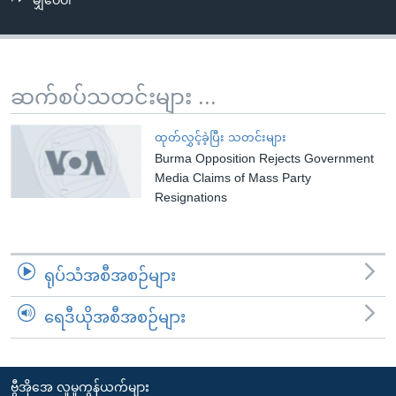
မျှဝေပါ
အ
သုတပဒေသာ အင်္ဂလိပ်စာ
ညွန်း
Learning English
စာမျက်နှာ
သို့
ဗွီအိုအေ လူမှုကွန်ယက်များ
ဆက်စပ်သတင်းများ ...
ကျော်
ကြည့်
ထုတ်လွှင့်ခဲ့ပြီး သတင်းများ
ရန်
Burma Opposition Rejects Government
ဘာသာစကားများ
ရှာဖွေ
Media Claims of Mass Party
ရန်
Resignations
နေရာ
သို့
ကျော်
ရုပ်သံအစီအစဉ်များ
ရန်
ရေဒီယိုအစီအစဉ်များ
ဗွီအိုအေ လူမှုကွန်ယက်များ