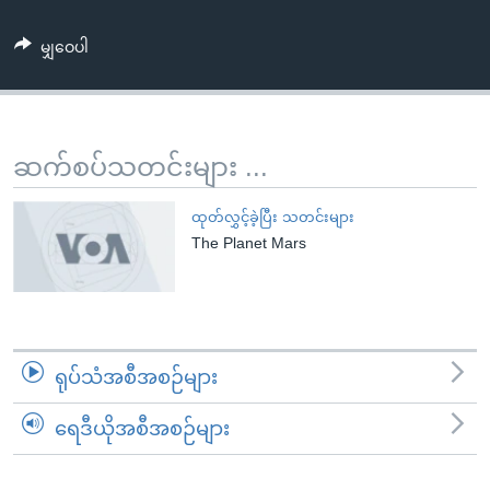
အ
သုတပဒေသာ အင်္ဂလိပ်စာ
ညွန်း
Learning English
မျှဝေပါ
စာမျက်နှာ
သို့
ဗွီအိုအေ လူမှုကွန်ယက်များ
ကျော်
ကြည့်
ဆက်စပ်သတင်းများ ...
ရန်
ဘာသာစကားများ
ရှာဖွေ
ထုတ်လွှင့်ခဲ့ပြီး သတင်းများ
ရန်
The Planet Mars
နေရာ
သို့
ကျော်
ရန်
ရုပ်သံအစီအစဉ်များ
ရေဒီယိုအစီအစဉ်များ