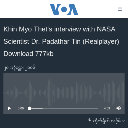
သုံး
ရ
လွယ်ကူ
Khin Myo Thet's interview with NASA
မူလစာမျက်နှာ
စေ
Scientist Dr. Padathar Tin (Realplayer) -
မြန်မာ
သည့်
ကမ္ဘာ့သတင်းများ
Download 777kb
Link
ဗွီဒီယို
နိုင်ငံတကာ
များ
၂၀ ႏိုဝင္ဘာ၊ ၂၀၀၆
သတင်းလွတ်လပ်ခွင့်
အမေရိကန်
ပင်မ
ရပ်ဝန်းတခု လမ်းတခု အလွန်
တရုတ်
အကြောင်းအရာ
သို့
အင်္ဂလိပ်စာလေ့လာမယ်
အစ္စရေး-ပါလက်စတိုင်း
No media source currently available
ကျော်
အပတ်စဉ်ကဏ္ဍများ
အမေရိကန်သုံးအီဒီယံ
ကြည့်
0:00
4:59
ရေဒီယိုနှင့်ရုပ်သံ အချက်အလက်များ
မကြေးမုံရဲ့ အင်္ဂလိပ်စာ
ရေဒီယို
ရန်
တိုက်ရိုက် လင့်ခ်
ပင်မ
ရေဒီယို/တီဗွီအစီအစဉ်
ရုပ်ရှင်ထဲက အင်္ဂလိပ်စာ
တီဗွီ