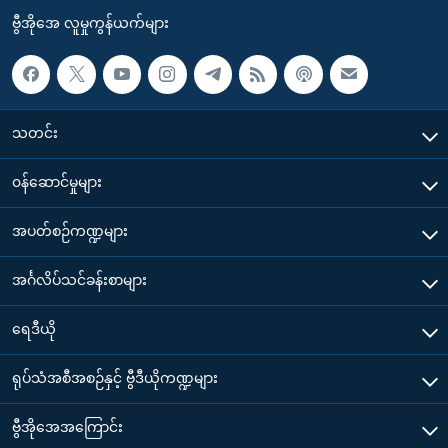
ဗွီအိုအေ လူမှုကွန်ယက်များ
သတင်း
၀န်ဆောင်မှုများ
အပတ်စဉ်ကဏ္ဍများ
အင်္ဂလိပ်သင်ခန်းစာများ
ရေဒီယို
ရုပ်သံအစီအစဉ်နှင့် ဗွီဒီယိုကဏ္ဍများ
ဗွီအိုအေအကြောင်း