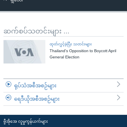
မျှဝေပါ
အ
သုတပဒေသာ အင်္ဂလိပ်စာ
ညွန်း
Learning English
စာမျက်နှာ
သို့
ဗွီအိုအေ လူမှုကွန်ယက်များ
ဆက်စပ်သတင်းများ ...
ကျော်
ကြည့်
ထုတ်လွှင့်ခဲ့ပြီး သတင်းများ
ရန်
Thailand's Opposition to Boycott April
ဘာသာစကားများ
ရှာဖွေ
General Election
ရန်
နေရာ
သို့
ရုပ်သံအစီအစဉ်များ
ကျော်
ရန်
ရေဒီယိုအစီအစဉ်များ
ဗွီအိုအေ လူမှုကွန်ယက်များ