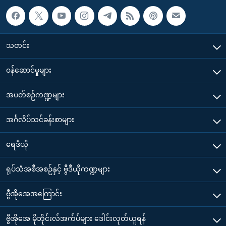
သတင်း
၀န်ဆောင်မှုများ
အပတ်စဉ်ကဏ္ဍများ
အင်္ဂလိပ်သင်ခန်းစာများ
ရေဒီယို
ရုပ်သံအစီအစဉ်နှင့် ဗွီဒီယိုကဏ္ဍများ
ဗွီအိုအေအကြောင်း
ဗွီအိုအေ မိုဘိုင်းလ်အက်ပ်များ ဒေါင်းလုတ်ယူရန်