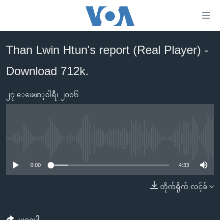
သုံး
ရ
လွယ်ကူ
Than Lwin Htun's report (Real Player) -
မူလစာမျက်နှာ
စေ
Download 712k.
မြန်မာ
သည့်
ကမ္ဘာ့သတင်းများ
Link
၂၇ ေဖေဖာ္၀ါရီ၊ ၂၀၀၆
ဗွီဒီယို
နိုင်ငံတကာ
များ
သတင်းလွတ်လပ်ခွင့်
အမေရိကန်
ပင်မ
ရပ်ဝန်းတခု လမ်းတခု အလွန်
တရုတ်
အကြောင်းအရာ
No media source currently available
သို့
အင်္ဂလိပ်စာလေ့လာမယ်
အစ္စရေး-ပါလက်စတိုင်း
0:00
4:33
ကျော်
အပတ်စဉ်ကဏ္ဍများ
အမေရိကန်သုံးအီဒီယံ
ကြည့်
တိုက်ရိုက် လင့်ခ်
ရေဒီယိုနှင့်ရုပ်သံ အချက်အလက်များ
မကြေးမုံရဲ့ အင်္ဂလိပ်စာ
ရေဒီယို
ရန်
ပင်မ
ရေဒီယို/တီဗွီအစီအစဉ်
ရုပ်ရှင်ထဲက အင်္ဂလိပ်စာ
တီဗွီ