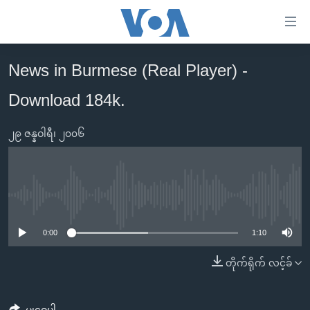
သုံး
ရ
လွယ်ကူ
News in Burmese (Real Player) -
မူလစာမျက်နှာ
စေ
Download 184k.
မြန်မာ
သည့်
ကမ္ဘာ့သတင်းများ
Link
၂၉ ဇန္နဝါရီ၊ ၂၀၀၆
ဗွီဒီယို
နိုင်ငံတကာ
များ
သတင်းလွတ်လပ်ခွင့်
အမေရိကန်
ပင်မ
ရပ်ဝန်းတခု လမ်းတခု အလွန်
တရုတ်
အကြောင်းအရာ
No media source currently available
သို့
အင်္ဂလိပ်စာလေ့လာမယ်
အစ္စရေး-ပါလက်စတိုင်း
0:00
1:10
ကျော်
အပတ်စဉ်ကဏ္ဍများ
အမေရိကန်သုံးအီဒီယံ
ကြည့်
တိုက်ရိုက် လင့်ခ်
ရေဒီယိုနှင့်ရုပ်သံ အချက်အလက်များ
မကြေးမုံရဲ့ အင်္ဂလိပ်စာ
ရေဒီယို
ရန်
ပင်မ
ရေဒီယို/တီဗွီအစီအစဉ်
ရုပ်ရှင်ထဲက အင်္ဂလိပ်စာ
တီဗွီ