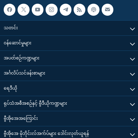
သတင်း
၀န်ဆောင်မှုများ
အပတ်စဉ်ကဏ္ဍများ
အင်္ဂလိပ်သင်ခန်းစာများ
ရေဒီယို
ရုပ်သံအစီအစဉ်နှင့် ဗွီဒီယိုကဏ္ဍများ
ဗွီအိုအေအကြောင်း
ဗွီအိုအေ မိုဘိုင်းလ်အက်ပ်များ ဒေါင်းလုတ်ယူရန်