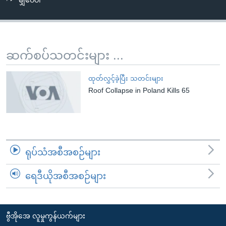
မျှဝေပါ
အ
သုတပဒေသာ အင်္ဂလိပ်စာ
ညွန်း
Learning English
စာမျက်နှာ
သို့
ဗွီအိုအေ လူမှုကွန်ယက်များ
ဆက်စပ်သတင်းများ ...
ကျော်
ကြည့်
ထုတ်လွှင့်ခဲ့ပြီး သတင်းများ
ရန်
Roof Collapse in Poland Kills 65
ဘာသာစကားများ
ရှာဖွေ
ရန်
နေရာ
သို့
ရုပ်သံအစီအစဉ်များ
ကျော်
ရန်
ရေဒီယိုအစီအစဉ်များ
ဗွီအိုအေ လူမှုကွန်ယက်များ