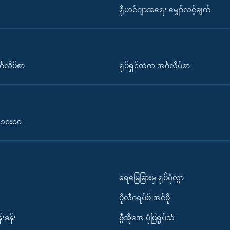
ရိုဟင်ဂျာအရေး မျှော်လင့်ချက်
်္ဂလိပ်စာ
ရုပ်ရှင်ထဲက အင်္ဂလိပ်စာ
၀-၁၀း၀၀
ရေမြေခြားမှ ရုပ်ပုံလွှာ
ပိုလီဂရပ်ဖ်.အင်ဖို
်းခန်း
ဗွီအိုအေ ပုံပြရုပ်သံ