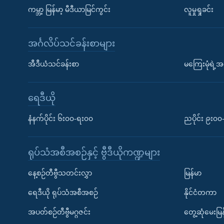
ကမ္ဘာ့ မြန်မာ့ မီဒီယာမြင်ကွင်း
လူမှုရှုခင်း
အင်္ဂလိပ်သင်ခန်းစာများ
အီဒီယံသင်ခန်းစာ
မကြေးမုံရဲ့အင
ရေဒီယို
နံနက်ပိုင်း ၆း၀၀-ရး၀၀
ညပိုင်း ၉း၀
ရုပ်သံအစီအစဉ်နှင့် ဗွီဒီယိုကဏ္ဍများ
နေ့စဉ်တီဗွီသတင်းလွှာ
မြန်မာ
ရေဒီယို ရုပ်သံအစီအစဉ်
နိုင်ငံတကာ
အပတ်စဉ်တီဗွီမဂ္ဂဇင်း
တွေ့ဆုံမေးမြန