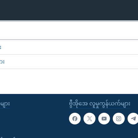
း
ား
ုများ
ဗွီအိုအေ လူမှုကွန်ယက်များ