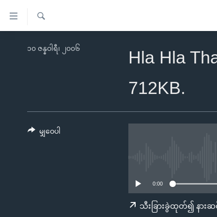
သုံး
ရ
ရှာဖွေ
လွယ်ကူ
မူလစာမျက်နှာ
၁၀ ဇန္နဝါရီ၊ ၂၀၀၆
ရ
Hla Hla Tha
စေ
မြန်မာ
လာ
သည့်
ဒ်
ကမ္ဘာ့သတင်းများ
712KB.
Link
ဗွီဒီယို
နိုင်ငံတကာ
များ
သတင်းလွတ်လပ်ခွင့်
အမေရိကန်
ပင်မ
ရပ်ဝန်းတခု လမ်းတခု အလွန်
တရုတ်
မျှဝေပါ
အကြောင်းအရာ
အင်္ဂလိပ်စာလေ့လာမယ်
အစ္စရေး-ပါလက်စတိုင်း
သို့
အပတ်စဉ်ကဏ္ဍများ
အမေရိကန်သုံးအီဒီယံ
ကျော်
ကြည့်
ရေဒီယိုနှင့်ရုပ်သံ အချက်အလက်များ
မကြေးမုံရဲ့ အင်္ဂလိပ်စာ
ရေဒီယို
0:00
ရန်
ရေဒီယို/တီဗွီအစီအစဉ်
ရုပ်ရှင်ထဲက အင်္ဂလိပ်စာ
တီဗွီ
သီးခြားခွဲထုတ်၍ နားဆင
ပင်မ