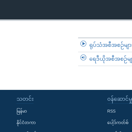
သုတပဒေသာ အင်္ဂလိပ်စာ
အ
ညွန်း
စာမျက်နှာ
သို့
ကျော်
ကြည့်
ရုပ်သံအစီအစဉ်မျာ
ရန်
ရှာဖွေ
ရေဒီယိုအစီအစဉ်မျ
ရန်
နေရာ
သို့
ကျော်
ရန်
သတင်း
၀န်ဆောင်မှ
မြန်မာ
RSS
နိုင်ငံတကာ
ပေါ့ဒ်ကတ်စ်