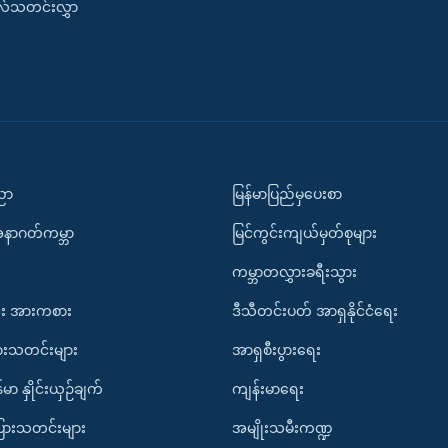
းလ်သတင်းလွှာ
ပညာ
မြန်မာပြည်မှပေးစာ
အနာဂတ်ကမ္ဘာ
မြင်ကွင်းကျယ်မှတ်စုများ
ကမ္ဘာတလွှားခရီးသွား
း အားကစား
ဒီသီတင်းပတ် အာရှနိုင်ငံရေး
ားသတင်းများ
အာရှစီးပွားရေး
်မာ နှိုင်းယှဉ်ချက်
ကျန်းမာရေး
ပြားသတင်းများ
အမျိုးသမီးကဏ္ဍ