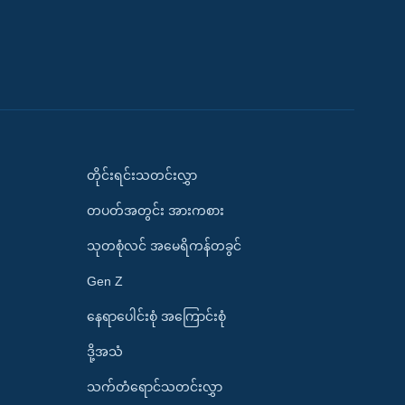
တိုင်းရင်းသတင်းလွှာ
တပတ်အတွင်း အားကစား
သုတစုံလင် အမေရိကန်တခွင်
Gen Z
နေရာပေါင်းစုံ အကြောင်းစုံ
ဒို့အသံ
သက်တံရောင်သတင်းလွှာ