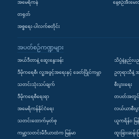
အမေရိကန်
နေ့စဉ်အီးမေ
တရုတ်
အစ္စရေး-ပါလက်စတိုင်း
အပတ်စဉ်ကဏ္ဍများ
အယ်ဒီတာနဲ့ ဆွေးနွေးခန်း
သိပ္ပံနဲ့နည်း
ဒီမိုကရေစီ၊ လူ့အခွင့်အရေးနှင့် ခေတ်ပြိုင်ကမ္ဘာ
ဥတုရာသီနဲ့ 
သတင်းသုံးသပ်ချက်
စီးပွားရေး
ဒီမိုကရေစီရေးရာ
တပတ်အတွင်
အမေရိကန်နိုင်ငံရေး
လယ်ယာစီးပွ
သတင်းထောက်မှတ်စု
ယူကရိန်း၊ မြန
ကမ္ဘာ့သတင်းမီဒီယာထဲက မြန်မာ
ထူးခြားဆန်း