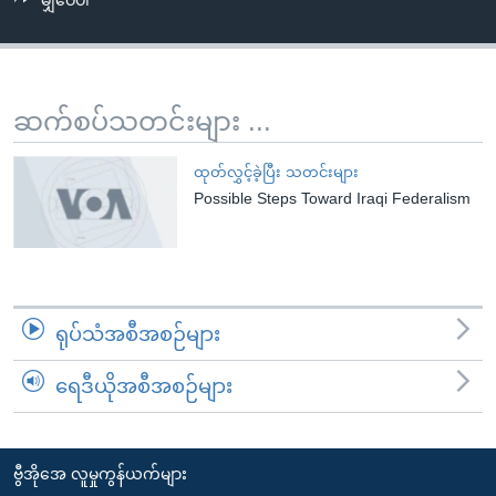
မျှဝေပါ
အ
သုတပဒေသာ အင်္ဂလိပ်စာ
ညွန်း
Learning English
စာမျက်နှာ
သို့
ဗွီအိုအေ လူမှုကွန်ယက်များ
ဆက်စပ်သတင်းများ ...
ကျော်
ကြည့်
ထုတ်လွှင့်ခဲ့ပြီး သတင်းများ
ရန်
Possible Steps Toward Iraqi Federalism
ဘာသာစကားများ
ရှာဖွေ
ရန်
နေရာ
သို့
ရုပ်သံအစီအစဉ်များ
ကျော်
ရန်
ရေဒီယိုအစီအစဉ်များ
ဗွီအိုအေ လူမှုကွန်ယက်များ