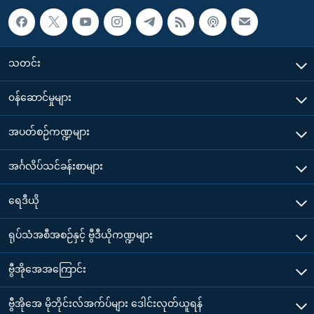
သတင်း
၀န်ဆောင်မှုများ
အပတ်စဉ်ကဏ္ဍများ
အင်္ဂလိပ်သင်ခန်းစာများ
ရေဒီယို
ရုပ်သံအစီအစဉ်နှင့် ဗွီဒီယိုကဏ္ဍများ
ဗွီအိုအေအကြောင်း
ဗွီအိုအေ မိုဘိုင်းလ်အက်ပ်များ ဒေါင်းလုတ်ယူရန်