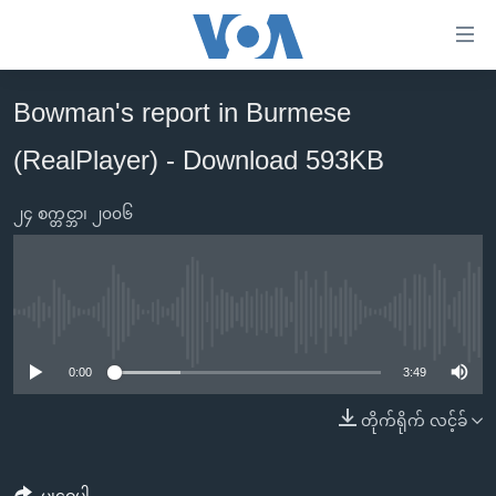
သုံး
ရ
လွယ်ကူ
Bowman's report in Burmese
မူလစာမျက်နှာ
စေ
(RealPlayer) - Download 593KB
မြန်မာ
သည့်
ကမ္ဘာ့သတင်းများ
Link
၂၄ စက္တင္ဘာ၊ ၂၀၀၆
ဗွီဒီယို
နိုင်ငံတကာ
များ
သတင်းလွတ်လပ်ခွင့်
အမေရိကန်
ပင်မ
ရပ်ဝန်းတခု လမ်းတခု အလွန်
တရုတ်
အကြောင်းအရာ
No media source currently available
သို့
အင်္ဂလိပ်စာလေ့လာမယ်
အစ္စရေး-ပါလက်စတိုင်း
0:00
3:49
ကျော်
အပတ်စဉ်ကဏ္ဍများ
အမေရိကန်သုံးအီဒီယံ
ကြည့်
တိုက်ရိုက် လင့်ခ်
ရေဒီယိုနှင့်ရုပ်သံ အချက်အလက်များ
မကြေးမုံရဲ့ အင်္ဂလိပ်စာ
ရေဒီယို
ရန်
ပင်မ
ရေဒီယို/တီဗွီအစီအစဉ်
ရုပ်ရှင်ထဲက အင်္ဂလိပ်စာ
တီဗွီ