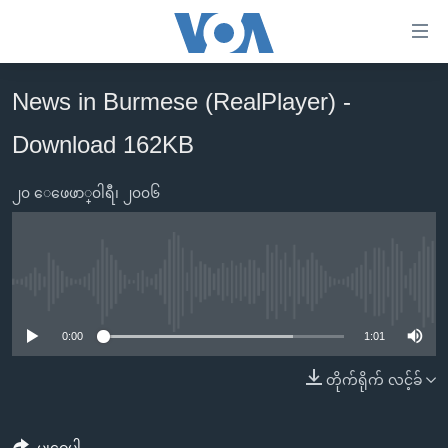
သုံး
ရ
လွယ်ကူ
News in Burmese (RealPlayer) -
မူလစာမျက်နှာ
စေ
Download 162KB
မြန်မာ
သည့်
ကမ္ဘာ့သတင်းများ
Link
၂၀ ေဖေဖာ္၀ါရီ၊ ၂၀၀၆
ဗွီဒီယို
နိုင်ငံတကာ
များ
သတင်းလွတ်လပ်ခွင့်
အမေရိကန်
ပင်မ
ရပ်ဝန်းတခု လမ်းတခု အလွန်
တရုတ်
အကြောင်းအရာ
No media source currently available
သို့
အင်္ဂလိပ်စာလေ့လာမယ်
အစ္စရေး-ပါလက်စတိုင်း
0:00
1:01
ကျော်
အပတ်စဉ်ကဏ္ဍများ
အမေရိကန်သုံးအီဒီယံ
ကြည့်
တိုက်ရိုက် လင့်ခ်
ရေဒီယိုနှင့်ရုပ်သံ အချက်အလက်များ
မကြေးမုံရဲ့ အင်္ဂလိပ်စာ
ရေဒီယို
ရန်
ပင်မ
ရေဒီယို/တီဗွီအစီအစဉ်
ရုပ်ရှင်ထဲက အင်္ဂလိပ်စာ
တီဗွီ