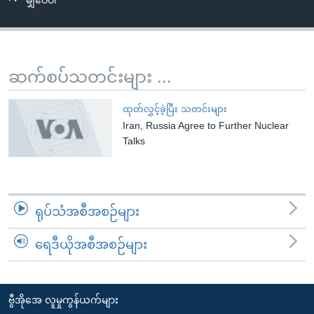
မျှဝေပါ
အ
သုတပဒေသာ အင်္ဂလိပ်စာ
ညွန်း
Learning English
စာမျက်နှာ
သို့
ဗွီအိုအေ လူမှုကွန်ယက်များ
ဆက်စပ်သတင်းများ ...
ကျော်
ကြည့်
ထုတ်လွှင့်ခဲ့ပြီး သတင်းများ
ရန်
Iran, Russia Agree to Further Nuclear
ဘာသာစကားများ
ရှာဖွေ
Talks
ရန်
နေရာ
သို့
ရုပ်သံအစီအစဉ်များ
ကျော်
ရန်
ရေဒီယိုအစီအစဉ်များ
ဗွီအိုအေ လူမှုကွန်ယက်များ