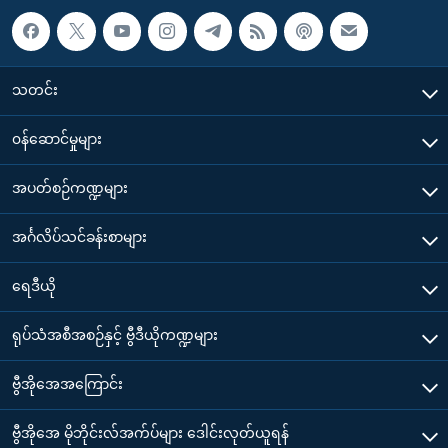
သတင်း
၀န်ဆောင်မှုများ
အပတ်စဉ်ကဏ္ဍများ
အင်္ဂလိပ်သင်ခန်းစာများ
ရေဒီယို
ရုပ်သံအစီအစဉ်နှင့် ဗွီဒီယိုကဏ္ဍများ
ဗွီအိုအေအကြောင်း
ဗွီအိုအေ မိုဘိုင်းလ်အက်ပ်များ ဒေါင်းလုတ်ယူရန်