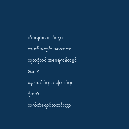
တိုင်းရင်းသတင်းလွှာ
တပတ်အတွင်း အားကစား
သုတစုံလင် အမေရိကန်တခွင်
Gen Z
နေရာပေါင်းစုံ အကြောင်းစုံ
ဒို့အသံ
သက်တံရောင်သတင်းလွှာ