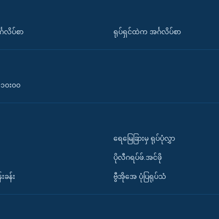
်္ဂလိပ်စာ
ရုပ်ရှင်ထဲက အင်္ဂလိပ်စာ
၀-၁၀း၀၀
ရေမြေခြားမှ ရုပ်ပုံလွှာ
ပိုလီဂရပ်ဖ်.အင်ဖို
်းခန်း
ဗွီအိုအေ ပုံပြရုပ်သံ