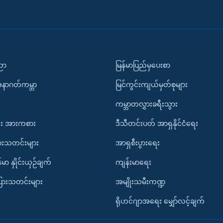
ပညာ
မြန်မာပြည်မှပေးစာ
အနာဂတ်ကမ္ဘာ
မြင်ကွင်းကျယ်မှတ်စုများ
ကမ္ဘာတလွှားခရီးသွား
း အားကစား
ဒီသီတင်းပတ် အာရှနိုင်ငံရေး
ားသတင်းများ
အာရှစီးပွားရေး
်မာ နှိုင်းယှဉ်ချက်
ကျန်းမာရေး
ပြားသတင်းများ
အမျိုးသမီးကဏ္ဍ
ရိုဟင်ဂျာအရေး မျှော်လင့်ချက်