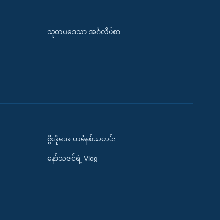
သုတပဒေသာ အင်္ဂလိပ်စာ
ဗွီအိုအေ တမိနစ်သတင်း
နော်သဇင်ရဲ့ Vlog