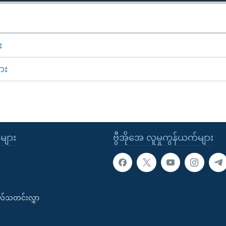
း
ား
ုများ
ဗွီအိုအေ လူမှုကွန်ယက်များ
းလ်သတင်းလွှာ