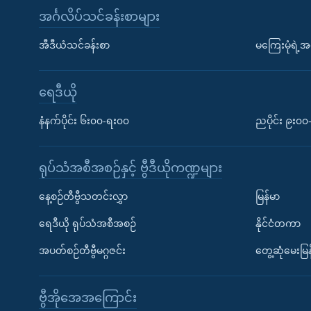
အင်္ဂလိပ်သင်ခန်းစာများ
အီဒီယံသင်ခန်းစာ
မကြေးမုံရဲ့အင
ရေဒီယို
နံနက်ပိုင်း ၆း၀၀-ရး၀၀
ညပိုင်း ၉း၀
ရုပ်သံအစီအစဉ်နှင့် ဗွီဒီယိုကဏ္ဍများ
နေ့စဉ်တီဗွီသတင်းလွှာ
မြန်မာ
ရေဒီယို ရုပ်သံအစီအစဉ်
နိုင်ငံတကာ
အပတ်စဉ်တီဗွီမဂ္ဂဇင်း
တွေ့ဆုံမေးမြန
ဗွီအိုအေအကြောင်း