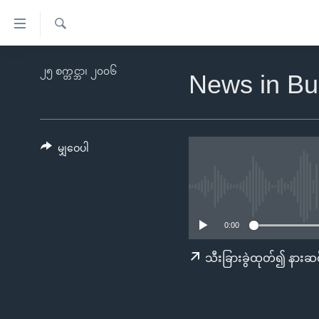
သုံး
ရ
ရှာဖွေ
လွယ်ကူ
မူလစာမျက်နှာ
၂၅ စက္တင္ဘာ၊ ၂၀၀၆
ရ
News in Bu
စေ
မြန်မာ
လာ
သည့်
ဒ်
ကမ္ဘာ့သတင်းများ
Link
ဗွီဒီယို
နိုင်ငံတကာ
မျှဝေပါ
များ
သတင်းလွတ်လပ်ခွင့်
အမေရိကန်
ပင်မ
ရပ်ဝန်းတခု လမ်းတခု အလွန်
တရုတ်
အကြောင်းအရာ
အင်္ဂလိပ်စာလေ့လာမယ်
အစ္စရေး-ပါလက်စတိုင်း
သို့
0:00
အပတ်စဉ်ကဏ္ဍများ
အမေရိကန်သုံးအီဒီယံ
ကျော်
သီးခြားခွဲထုတ်၍ နားဆင
ကြည့်
ရေဒီယိုနှင့်ရုပ်သံ အချက်အလက်များ
မကြေးမုံရဲ့ အင်္ဂလိပ်စာ
ရေဒီယို
ရန်
ရေဒီယို/တီဗွီအစီအစဉ်
ရုပ်ရှင်ထဲက အင်္ဂလိပ်စာ
တီဗွီ
ပင်မ