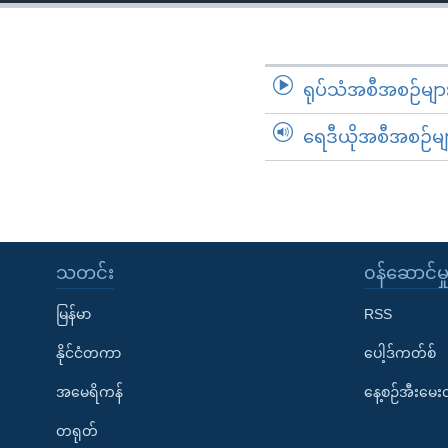
သုတပဒေသာ အင်္ဂလိပ်စာ
အ
ညွန်း
စာမျက်နှာ
သို့
ရုပ်သံအစီအစဉ်မျာ
ကျော်
ရေဒီယိုအစီအစဉ်မျ
ကြည့်
ရန်
ရှာဖွေ
ရန်
နေရာ
သတင်း
၀န်ဆောင်မှ
သို့
ကျော်
မြန်မာ
RSS
ရန်
နိုင်ငံတကာ
ပေါ့ဒ်ကတ်စ်
အမေရိကန်
နေ့စဉ်အီးမေ
တရုတ်