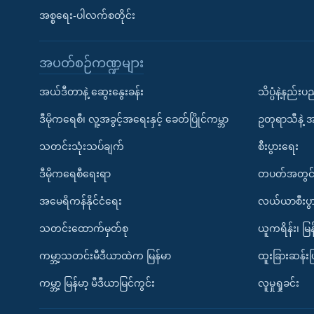
အစ္စရေး-ပါလက်စတိုင်း
အပတ်စဉ်ကဏ္ဍများ
အယ်ဒီတာနဲ့ ဆွေးနွေးခန်း
သိပ္ပံနဲ့နည်း
ဒီမိုကရေစီ၊ လူ့အခွင့်အရေးနှင့် ခေတ်ပြိုင်ကမ္ဘာ
ဥတုရာသီနဲ့ 
သတင်းသုံးသပ်ချက်
စီးပွားရေး
ဒီမိုကရေစီရေးရာ
တပတ်အတွင်
အမေရိကန်နိုင်ငံရေး
လယ်ယာစီးပွ
သတင်းထောက်မှတ်စု
ယူကရိန်း၊ မြန
ကမ္ဘာ့သတင်းမီဒီယာထဲက မြန်မာ
ထူးခြားဆန်း
ကမ္ဘာ့ မြန်မာ့ မီဒီယာမြင်ကွင်း
လူမှုရှုခင်း