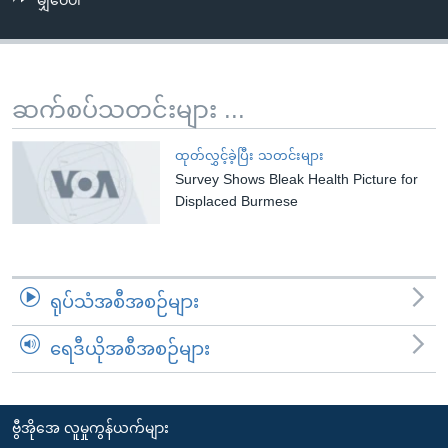
မျှဝေပါ
အ
သုတပဒေသာ အင်္ဂလိပ်စာ
ညွန်း
Learning English
စာမျက်နှာ
သို့
ဗွီအိုအေ လူမှုကွန်ယက်များ
ဆက်စပ်သတင်းများ ...
ကျော်
ကြည့်
ထုတ်လွှင့်ခဲ့ပြီး သတင်းများ
ရန်
Survey Shows Bleak Health Picture for
ဘာသာစကားများ
ရှာဖွေ
Displaced Burmese
ရန်
နေရာ
သို့
ရုပ်သံအစီအစဉ်များ
ကျော်
ရန်
ရေဒီယိုအစီအစဉ်များ
ဗွီအိုအေ လူမှုကွန်ယက်များ