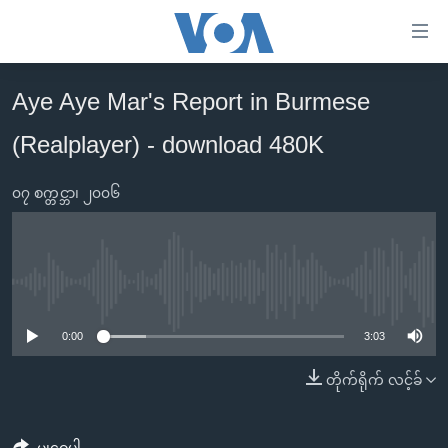
သုံး
ရ
လွယ်ကူ
Aye Aye Mar's Report in Burmese
မူလစာမျက်နှာ
စေ
(Realplayer) - download 480K
မြန်မာ
သည့်
ကမ္ဘာ့သတင်းများ
Link
၀၇ စက္တင္ဘာ၊ ၂၀၀၆
ဗွီဒီယို
နိုင်ငံတကာ
များ
သတင်းလွတ်လပ်ခွင့်
အမေရိကန်
ပင်မ
ရပ်ဝန်းတခု လမ်းတခု အလွန်
တရုတ်
အကြောင်းအရာ
No media source currently available
သို့
အင်္ဂလိပ်စာလေ့လာမယ်
အစ္စရေး-ပါလက်စတိုင်း
0:00
3:03
ကျော်
အပတ်စဉ်ကဏ္ဍများ
အမေရိကန်သုံးအီဒီယံ
ကြည့်
တိုက်ရိုက် လင့်ခ်
ရေဒီယိုနှင့်ရုပ်သံ အချက်အလက်များ
မကြေးမုံရဲ့ အင်္ဂလိပ်စာ
ရေဒီယို
ရန်
ပင်မ
ရေဒီယို/တီဗွီအစီအစဉ်
ရုပ်ရှင်ထဲက အင်္ဂလိပ်စာ
တီဗွီ