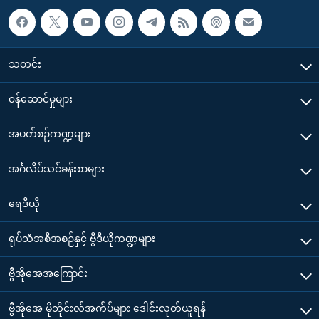
သတင်း
၀န်ဆောင်မှုများ
အပတ်စဉ်ကဏ္ဍများ
အင်္ဂလိပ်သင်ခန်းစာများ
ရေဒီယို
ရုပ်သံအစီအစဉ်နှင့် ဗွီဒီယိုကဏ္ဍများ
ဗွီအိုအေအကြောင်း
ဗွီအိုအေ မိုဘိုင်းလ်အက်ပ်များ ဒေါင်းလုတ်ယူရန်