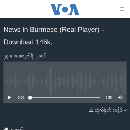
သုံး
ရ
လွယ်ကူ
News in Burmese (Real Player) -
မူလစာမျက်နှာ
စေ
Download 146k.
မြန်မာ
သည့်
ကမ္ဘာ့သတင်းများ
Link
၂၄ ေဖေဖာ္၀ါရီ၊ ၂၀၀၆
ဗွီဒီယို
နိုင်ငံတကာ
များ
သတင်းလွတ်လပ်ခွင့်
အမေရိကန်
ပင်မ
ရပ်ဝန်းတခု လမ်းတခု အလွန်
တရုတ်
အကြောင်းအရာ
No media source currently available
သို့
အင်္ဂလိပ်စာလေ့လာမယ်
အစ္စရေး-ပါလက်စတိုင်း
0:00
0:55
ကျော်
အပတ်စဉ်ကဏ္ဍများ
အမေရိကန်သုံးအီဒီယံ
ကြည့်
တိုက်ရိုက် လင့်ခ်
ရေဒီယိုနှင့်ရုပ်သံ အချက်အလက်များ
မကြေးမုံရဲ့ အင်္ဂလိပ်စာ
ရေဒီယို
ရန်
ပင်မ
ရေဒီယို/တီဗွီအစီအစဉ်
ရုပ်ရှင်ထဲက အင်္ဂလိပ်စာ
တီဗွီ