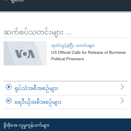
မျှဝေပါ
အ
သုတပဒေသာ အင်္ဂလိပ်စာ
ညွန်း
Learning English
စာမျက်နှာ
သို့
ဗွီအိုအေ လူမှုကွန်ယက်များ
ဆက်စပ်သတင်းများ ...
ကျော်
ကြည့်
ထုတ်လွှင့်ခဲ့ပြီး သတင်းများ
ရန်
US Official Calls for Release of Burmese
ဘာသာစကားများ
ရှာဖွေ
Political Prisoners
ရန်
နေရာ
သို့
ရုပ်သံအစီအစဉ်များ
ကျော်
ရန်
ရေဒီယိုအစီအစဉ်များ
ဗွီအိုအေ လူမှုကွန်ယက်များ