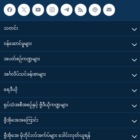
သတင်း
၀န်ဆောင်မှုများ
အပတ်စဉ်ကဏ္ဍများ
အင်္ဂလိပ်သင်ခန်းစာများ
ရေဒီယို
ရုပ်သံအစီအစဉ်နှင့် ဗွီဒီယိုကဏ္ဍများ
ဗွီအိုအေအကြောင်း
ဗွီအိုအေ မိုဘိုင်းလ်အက်ပ်များ ဒေါင်းလုတ်ယူရန်