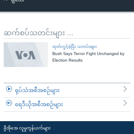
မျှဝေပါ
အ
သုတပဒေသာ အင်္ဂလိပ်စာ
ညွန်း
Learning English
စာမျက်နှာ
သို့
ဗွီအိုအေ လူမှုကွန်ယက်များ
ဆက်စပ်သတင်းများ ...
ကျော်
ကြည့်
ထုတ်လွှင့်ခဲ့ပြီး သတင်းများ
ရန်
Bush Says Terror Fight Unchanged by
ဘာသာစကားများ
ရှာဖွေ
Election Results
ရန်
နေရာ
သို့
ရုပ်သံအစီအစဉ်များ
ကျော်
ရန်
ရေဒီယိုအစီအစဉ်များ
ဗွီအိုအေ လူမှုကွန်ယက်များ