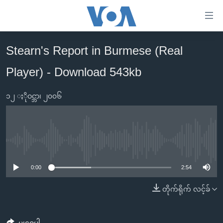
သုံး
ရ
လွယ်ကူ
Stearn's Report in Burmese (Real
မူလစာမျက်နှာ
စေ
Player) - Download 543kb
မြန်မာ
သည့်
ကမ္ဘာ့သတင်းများ
Link
၁၂ ႏိုဝင္ဘာ၊ ၂၀၀၆
ဗွီဒီယို
နိုင်ငံတကာ
များ
သတင်းလွတ်လပ်ခွင့်
အမေရိကန်
ပင်မ
ရပ်ဝန်းတခု လမ်းတခု အလွန်
တရုတ်
အကြောင်းအရာ
No media source currently available
သို့
အင်္ဂလိပ်စာလေ့လာမယ်
အစ္စရေး-ပါလက်စတိုင်း
0:00
2:54
ကျော်
အပတ်စဉ်ကဏ္ဍများ
အမေရိကန်သုံးအီဒီယံ
ကြည့်
တိုက်ရိုက် လင့်ခ်
ရေဒီယိုနှင့်ရုပ်သံ အချက်အလက်များ
မကြေးမုံရဲ့ အင်္ဂလိပ်စာ
ရေဒီယို
ရန်
ပင်မ
ရေဒီယို/တီဗွီအစီအစဉ်
ရုပ်ရှင်ထဲက အင်္ဂလိပ်စာ
တီဗွီ