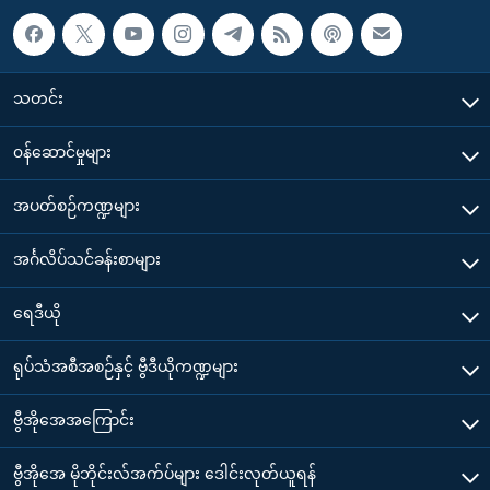
သတင်း
၀န်ဆောင်မှုများ
အပတ်စဉ်ကဏ္ဍများ
အင်္ဂလိပ်သင်ခန်းစာများ
ရေဒီယို
ရုပ်သံအစီအစဉ်နှင့် ဗွီဒီယိုကဏ္ဍများ
ဗွီအိုအေအကြောင်း
ဗွီအိုအေ မိုဘိုင်းလ်အက်ပ်များ ဒေါင်းလုတ်ယူရန်