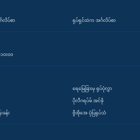
်္ဂလိပ်စာ
ရုပ်ရှင်ထဲက အင်္ဂလိပ်စာ
၀-၁၀း၀၀
ရေမြေခြားမှ ရုပ်ပုံလွှာ
ပိုလီဂရပ်ဖ်.အင်ဖို
်းခန်း
ဗွီအိုအေ ပုံပြရုပ်သံ