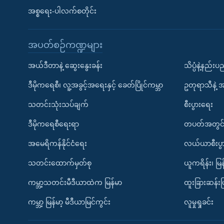
အစ္စရေး-ပါလက်စတိုင်း
အပတ်စဉ်ကဏ္ဍများ
အယ်ဒီတာနဲ့ ဆွေးနွေးခန်း
သိပ္ပံနဲ့နည်း
ဒီမိုကရေစီ၊ လူ့အခွင့်အရေးနှင့် ခေတ်ပြိုင်ကမ္ဘာ
ဥတုရာသီနဲ့ 
သတင်းသုံးသပ်ချက်
စီးပွားရေး
ဒီမိုကရေစီရေးရာ
တပတ်အတွင်
အမေရိကန်နိုင်ငံရေး
လယ်ယာစီးပွ
သတင်းထောက်မှတ်စု
ယူကရိန်း၊ မြန
ကမ္ဘာ့သတင်းမီဒီယာထဲက မြန်မာ
ထူးခြားဆန်း
ကမ္ဘာ့ မြန်မာ့ မီဒီယာမြင်ကွင်း
လူမှုရှုခင်း