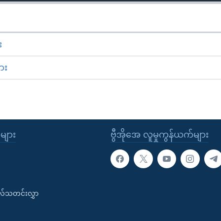
း
ား
ုများ
ဗွီအိုအေ လူမှုကွန်ယက်များ
းလ်သတင်းလွှာ