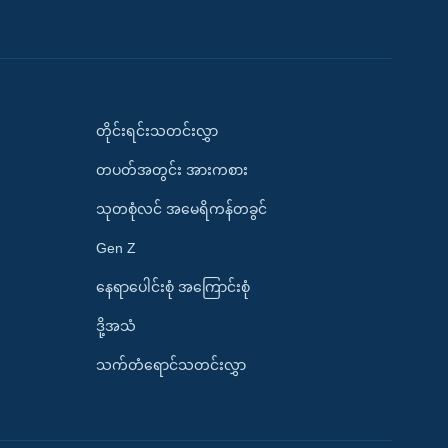
တိုင်းရင်းသတင်းလွှာ
တပတ်အတွင်း အားကစား
သုတစုံလင် အမေရိကန်တခွင်
Gen Z
နေရာပေါင်းစုံ အကြောင်းစုံ
ဒို့အသံ
သက်တံရောင်သတင်းလွှာ