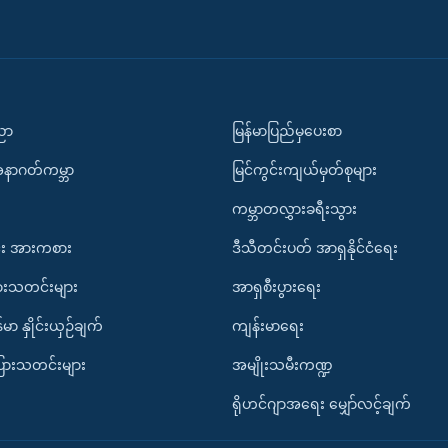
ပညာ
မြန်မာပြည်မှပေးစာ
အနာဂတ်ကမ္ဘာ
မြင်ကွင်းကျယ်မှတ်စုများ
ကမ္ဘာတလွှားခရီးသွား
း အားကစား
ဒီသီတင်းပတ် အာရှနိုင်ငံရေး
ားသတင်းများ
အာရှစီးပွားရေး
်မာ နှိုင်းယှဉ်ချက်
ကျန်းမာရေး
ပြားသတင်းများ
အမျိုးသမီးကဏ္ဍ
ရိုဟင်ဂျာအရေး မျှော်လင့်ချက်