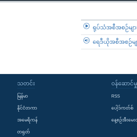
သုတပဒေသာ အင်္ဂလိပ်စာ
အ
ညွန်း
စာမျက်နှာ
သို့
ရုပ်သံအစီအစဉ်မျာ
ကျော်
ရေဒီယိုအစီအစဉ်မျ
ကြည့်
ရန်
ရှာဖွေ
ရန်
နေရာ
သတင်း
၀န်ဆောင်မှ
သို့
ကျော်
မြန်မာ
RSS
ရန်
နိုင်ငံတကာ
ပေါ့ဒ်ကတ်စ်
အမေရိကန်
နေ့စဉ်အီးမေ
တရုတ်