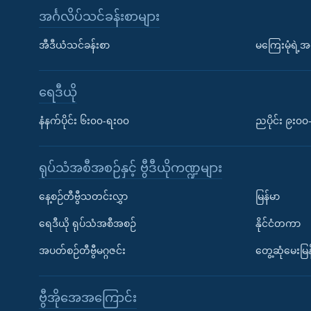
အင်္ဂလိပ်သင်ခန်းစာများ
အီဒီယံသင်ခန်းစာ
မကြေးမုံရဲ့အင
ရေဒီယို
နံနက်ပိုင်း ၆း၀၀-ရး၀၀
ညပိုင်း ၉း၀
ရုပ်သံအစီအစဉ်နှင့် ဗွီဒီယိုကဏ္ဍများ
နေ့စဉ်တီဗွီသတင်းလွှာ
မြန်မာ
ရေဒီယို ရုပ်သံအစီအစဉ်
နိုင်ငံတကာ
အပတ်စဉ်တီဗွီမဂ္ဂဇင်း
တွေ့ဆုံမေးမြန
ဗွီအိုအေအကြောင်း