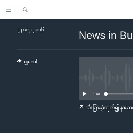
သုံး
ရ
ရှာဖွေ
လွယ်ကူ
မူလစာမျက်နှာ
၂၂ မတ္၊ ၂၀၀၆
ရ
News in Bu
စေ
မြန်မာ
လာ
သည့်
ဒ်
ကမ္ဘာ့သတင်းများ
Link
ဗွီဒီယို
နိုင်ငံတကာ
မျှဝေပါ
များ
သတင်းလွတ်လပ်ခွင့်
အမေရိကန်
ပင်မ
ရပ်ဝန်းတခု လမ်းတခု အလွန်
တရုတ်
အကြောင်းအရာ
အင်္ဂလိပ်စာလေ့လာမယ်
အစ္စရေး-ပါလက်စတိုင်း
သို့
0:00
အပတ်စဉ်ကဏ္ဍများ
အမေရိကန်သုံးအီဒီယံ
ကျော်
သီးခြားခွဲထုတ်၍ နားဆင
ကြည့်
ရေဒီယိုနှင့်ရုပ်သံ အချက်အလက်များ
မကြေးမုံရဲ့ အင်္ဂလိပ်စာ
ရေဒီယို
ရန်
ရေဒီယို/တီဗွီအစီအစဉ်
ရုပ်ရှင်ထဲက အင်္ဂလိပ်စာ
တီဗွီ
ပင်မ