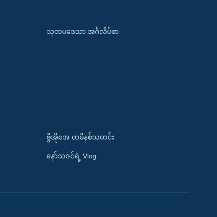
သုတပဒေသာ အင်္ဂလိပ်စာ
ဗွီအိုအေ တမိနစ်သတင်း
နော်သဇင်ရဲ့ Vlog