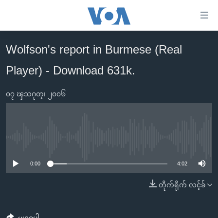
သုံး
ရ
လွယ်ကူ
Wolfson's report in Burmese (Real
မူလစာမျက်နှာ
စေ
Player) - Download 631k.
မြန်မာ
သည့်
ကမ္ဘာ့သတင်းများ
Link
၀၇ ၾသဂုတ္၊ ၂၀၀၆
ဗွီဒီယို
နိုင်ငံတကာ
များ
သတင်းလွတ်လပ်ခွင့်
အမေရိကန်
ပင်မ
ရပ်ဝန်းတခု လမ်းတခု အလွန်
တရုတ်
အကြောင်းအရာ
No media source currently available
သို့
အင်္ဂလိပ်စာလေ့လာမယ်
အစ္စရေး-ပါလက်စတိုင်း
0:00
4:02
ကျော်
အပတ်စဉ်ကဏ္ဍများ
အမေရိကန်သုံးအီဒီယံ
ကြည့်
တိုက်ရိုက် လင့်ခ်
ရေဒီယိုနှင့်ရုပ်သံ အချက်အလက်များ
မကြေးမုံရဲ့ အင်္ဂလိပ်စာ
ရေဒီယို
ရန်
ပင်မ
ရေဒီယို/တီဗွီအစီအစဉ်
ရုပ်ရှင်ထဲက အင်္ဂလိပ်စာ
တီဗွီ