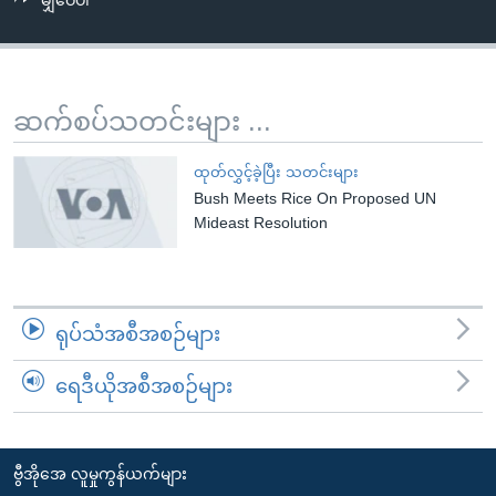
မျှဝေပါ
အ
သုတပဒေသာ အင်္ဂလိပ်စာ
ညွန်း
Learning English
စာမျက်နှာ
သို့
ဗွီအိုအေ လူမှုကွန်ယက်များ
ဆက်စပ်သတင်းများ ...
ကျော်
ကြည့်
ထုတ်လွှင့်ခဲ့ပြီး သတင်းများ
ရန်
Bush Meets Rice On Proposed UN
ဘာသာစကားများ
ရှာဖွေ
Mideast Resolution
ရန်
နေရာ
သို့
ရုပ်သံအစီအစဉ်များ
ကျော်
ရန်
ရေဒီယိုအစီအစဉ်များ
ဗွီအိုအေ လူမှုကွန်ယက်များ