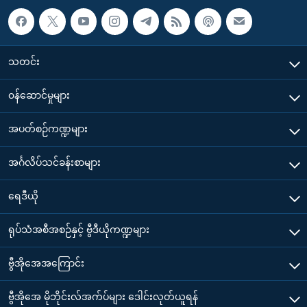
သတင်း
၀န်ဆောင်မှုများ
အပတ်စဉ်ကဏ္ဍများ
အင်္ဂလိပ်သင်ခန်းစာများ
ရေဒီယို
ရုပ်သံအစီအစဉ်နှင့် ဗွီဒီယိုကဏ္ဍများ
ဗွီအိုအေအကြောင်း
ဗွီအိုအေ မိုဘိုင်းလ်အက်ပ်များ ဒေါင်းလုတ်ယူရန်