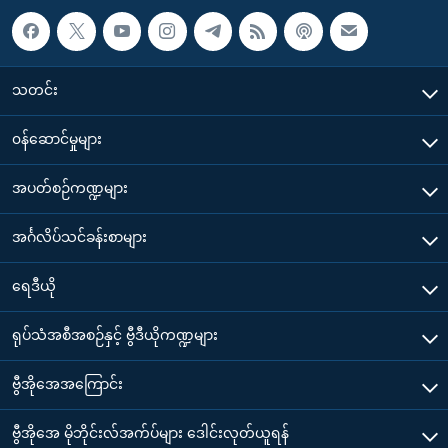
သတင်း
၀န်ဆောင်မှုများ
အပတ်စဉ်ကဏ္ဍများ
အင်္ဂလိပ်သင်ခန်းစာများ
ရေဒီယို
ရုပ်သံအစီအစဉ်နှင့် ဗွီဒီယိုကဏ္ဍများ
ဗွီအိုအေအကြောင်း
ဗွီအိုအေ မိုဘိုင်းလ်အက်ပ်များ ဒေါင်းလုတ်ယူရန်