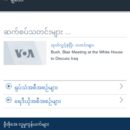
မျှဝေပါ
အ
သုတပဒေသာ အင်္ဂလိပ်စာ
ညွန်း
Learning English
စာမျက်နှာ
သို့
ဗွီအိုအေ လူမှုကွန်ယက်များ
ဆက်စပ်သတင်းများ ...
ကျော်
ကြည့်
ထုတ်လွှင့်ခဲ့ပြီး သတင်းများ
ရန်
Bush, Blair Meeting at the White House
ဘာသာစကားများ
ရှာဖွေ
to Discuss Iraq
ရန်
နေရာ
သို့
ရုပ်သံအစီအစဉ်များ
ကျော်
ရန်
ရေဒီယိုအစီအစဉ်များ
ဗွီအိုအေ လူမှုကွန်ယက်များ