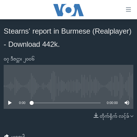
သုံး
ရ
လွယ်ကူ
Stearns' report in Burmese (Realplayer)
မူလစာမျက်နှာ
စေ
- Download 442k.
မြန်မာ
သည့်
ကမ္ဘာ့သတင်းများ
Link
၀၇ ဒီဇင္ဘာ၊ ၂၀၀၆
ဗွီဒီယို
နိုင်ငံတကာ
များ
သတင်းလွတ်လပ်ခွင့်
အမေရိကန်
ပင်မ
ရပ်ဝန်းတခု လမ်းတခု အလွန်
တရုတ်
အကြောင်းအရာ
No media source currently available
သို့
အင်္ဂလိပ်စာလေ့လာမယ်
အစ္စရေး-ပါလက်စတိုင်း
0:00
0:00:00
ကျော်
အပတ်စဉ်ကဏ္ဍများ
အမေရိကန်သုံးအီဒီယံ
ကြည့်
တိုက်ရိုက် လင့်ခ်
ရေဒီယိုနှင့်ရုပ်သံ အချက်အလက်များ
မကြေးမုံရဲ့ အင်္ဂလိပ်စာ
ရေဒီယို
ရန်
ပင်မ
ရေဒီယို/တီဗွီအစီအစဉ်
ရုပ်ရှင်ထဲက အင်္ဂလိပ်စာ
တီဗွီ