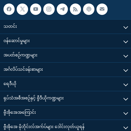
သတင်း
၀န်ဆောင်မှုများ
အပတ်စဉ်ကဏ္ဍများ
အင်္ဂလိပ်သင်ခန်းစာများ
ရေဒီယို
ရုပ်သံအစီအစဉ်နှင့် ဗွီဒီယိုကဏ္ဍများ
ဗွီအိုအေအကြောင်း
ဗွီအိုအေ မိုဘိုင်းလ်အက်ပ်များ ဒေါင်းလုတ်ယူရန်