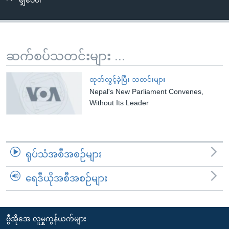
မျှဝေပါ
အ
သုတပဒေသာ အင်္ဂလိပ်စာ
ညွန်း
Learning English
စာမျက်နှာ
သို့
ဗွီအိုအေ လူမှုကွန်ယက်များ
ဆက်စပ်သတင်းများ ...
ကျော်
ကြည့်
ထုတ်လွှင့်ခဲ့ပြီး သတင်းများ
ရန်
Nepal's New Parliament Convenes,
ဘာသာစကားများ
ရှာဖွေ
Without Its Leader
ရန်
နေရာ
သို့
ရုပ်သံအစီအစဉ်များ
ကျော်
ရန်
ရေဒီယိုအစီအစဉ်များ
ဗွီအိုအေ လူမှုကွန်ယက်များ