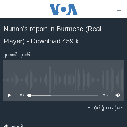
သုံး
ရ
လွယ်ကူ
Nunan's report in Burmese (Real
မူလစာမျက်နှာ
စေ
Player) - Download 459 k
မြန်မာ
သည့်
ကမ္ဘာ့သတင်းများ
Link
၂၈ ဧၿပီ၊ ၂၀၀၆
ဗွီဒီယို
နိုင်ငံတကာ
များ
သတင်းလွတ်လပ်ခွင့်
အမေရိကန်
ပင်မ
ရပ်ဝန်းတခု လမ်းတခု အလွန်
တရုတ်
အကြောင်းအရာ
No media source currently available
သို့
အင်္ဂလိပ်စာလေ့လာမယ်
အစ္စရေး-ပါလက်စတိုင်း
0:00
2:56
ကျော်
အပတ်စဉ်ကဏ္ဍများ
အမေရိကန်သုံးအီဒီယံ
ကြည့်
တိုက်ရိုက် လင့်ခ်
ရေဒီယိုနှင့်ရုပ်သံ အချက်အလက်များ
မကြေးမုံရဲ့ အင်္ဂလိပ်စာ
ရေဒီယို
ရန်
ပင်မ
ရေဒီယို/တီဗွီအစီအစဉ်
ရုပ်ရှင်ထဲက အင်္ဂလိပ်စာ
တီဗွီ