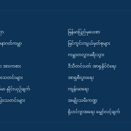
ပညာ
မြန်မာပြည်မှပေးစာ
အနာဂတ်ကမ္ဘာ
မြင်ကွင်းကျယ်မှတ်စုများ
ကမ္ဘာတလွှားခရီးသွား
း အားကစား
ဒီသီတင်းပတ် အာရှနိုင်ငံရေး
ားသတင်းများ
အာရှစီးပွားရေး
်မာ နှိုင်းယှဉ်ချက်
ကျန်းမာရေး
ပြားသတင်းများ
အမျိုးသမီးကဏ္ဍ
ရိုဟင်ဂျာအရေး မျှော်လင့်ချက်