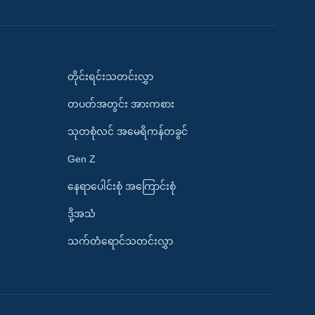
တိုင်းရင်းသတင်းလွှာ
တပတ်အတွင်း အားကစား
သုတစုံလင် အမေရိကန်တခွင်
Gen Z
နေရာပေါင်းစုံ အကြောင်းစုံ
ဒို့အသံ
သက်တံရောင်သတင်းလွှာ