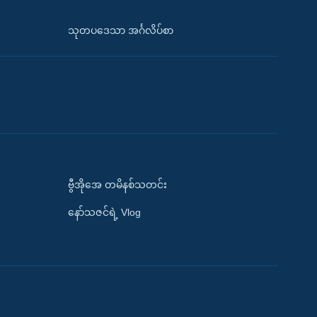
သုတပဒေသာ အင်္ဂလိပ်စာ
ဗွီအိုအေ တမိနစ်သတင်း
နော်သဇင်ရဲ့ Vlog