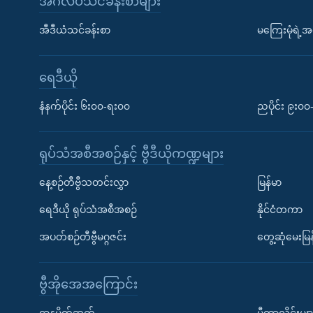
အင်္ဂလိပ်သင်ခန်းစာများ
အီဒီယံသင်ခန်းစာ
မကြေးမုံရဲ့အင
ရေဒီယို
နံနက်ပိုင်း ၆း၀၀-ရး၀၀
ညပိုင်း ၉း၀
ရုပ်သံအစီအစဉ်နှင့် ဗွီဒီယိုကဏ္ဍများ
နေ့စဉ်တီဗွီသတင်းလွှာ
မြန်မာ
ရေဒီယို ရုပ်သံအစီအစဉ်
နိုင်ငံတကာ
အပတ်စဉ်တီဗွီမဂ္ဂဇင်း
တွေ့ဆုံမေးမြန
ဗွီအိုအေအကြောင်း