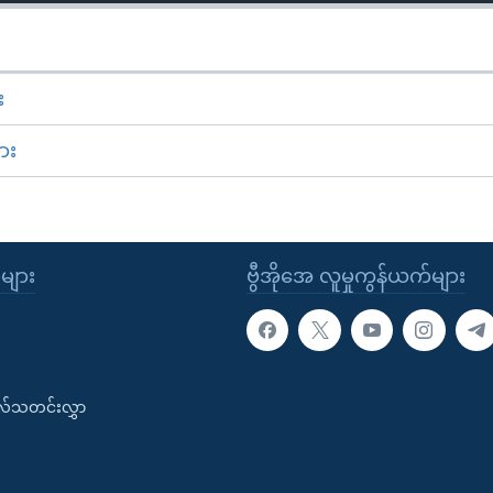
း
ား
ုများ
ဗွီအိုအေ လူမှုကွန်ယက်များ
းလ်သတင်းလွှာ