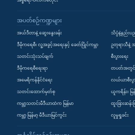
အစ္စရေး-ပါလက်စတိုင်း
အပတ်စဉ်ကဏ္ဍများ
အယ်ဒီတာနဲ့ ဆွေးနွေးခန်း
သိပ္ပံနဲ့နည်း
ဒီမိုကရေစီ၊ လူ့အခွင့်အရေးနှင့် ခေတ်ပြိုင်ကမ္ဘာ
ဥတုရာသီနဲ့ 
သတင်းသုံးသပ်ချက်
စီးပွားရေး
ဒီမိုကရေစီရေးရာ
တပတ်အတွင်
အမေရိကန်နိုင်ငံရေး
လယ်ယာစီးပွ
သတင်းထောက်မှတ်စု
ယူကရိန်း၊ မြန
ကမ္ဘာ့သတင်းမီဒီယာထဲက မြန်မာ
ထူးခြားဆန်း
ကမ္ဘာ့ မြန်မာ့ မီဒီယာမြင်ကွင်း
လူမှုရှုခင်း