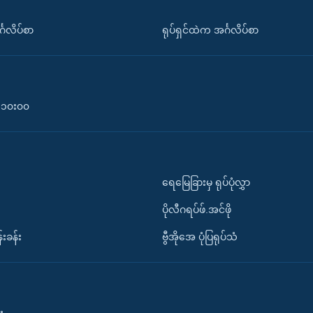
်္ဂလိပ်စာ
ရုပ်ရှင်ထဲက အင်္ဂလိပ်စာ
၀-၁၀း၀၀
ရေမြေခြားမှ ရုပ်ပုံလွှာ
ပိုလီဂရပ်ဖ်.အင်ဖို
်းခန်း
ဗွီအိုအေ ပုံပြရုပ်သံ