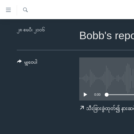
သုံး
ရ
ရှာဖွေ
လွယ်ကူ
မူလစာမျက်နှာ
၂၈ ဧၿပီ၊ ၂၀၀၆
ရ
Bobb's rep
စေ
မြန်မာ
လာ
သည့်
ဒ်
ကမ္ဘာ့သတင်းများ
Link
ဗွီဒီယို
နိုင်ငံတကာ
မျှဝေပါ
များ
သတင်းလွတ်လပ်ခွင့်
အမေရိကန်
ပင်မ
ရပ်ဝန်းတခု လမ်းတခု အလွန်
တရုတ်
အကြောင်းအရာ
အင်္ဂလိပ်စာလေ့လာမယ်
အစ္စရေး-ပါလက်စတိုင်း
သို့
0:00
အပတ်စဉ်ကဏ္ဍများ
အမေရိကန်သုံးအီဒီယံ
ကျော်
သီးခြားခွဲထုတ်၍ နားဆင
ကြည့်
ရေဒီယိုနှင့်ရုပ်သံ အချက်အလက်များ
မကြေးမုံရဲ့ အင်္ဂလိပ်စာ
ရေဒီယို
ရန်
ရေဒီယို/တီဗွီအစီအစဉ်
ရုပ်ရှင်ထဲက အင်္ဂလိပ်စာ
တီဗွီ
ပင်မ