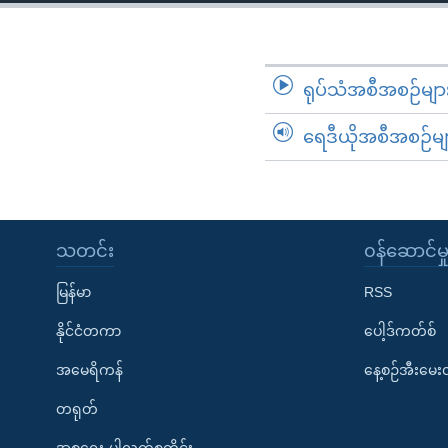
သုတပဒေသာ အင်္ဂလိပ်စာ
အ
ညွန်း
စာမျက်နှာ
သို့
ရုပ်သံအစီအစဉ်မျာ
ကျော်
ရေဒီယိုအစီအစဉ်မျ
ကြည့်
ရန်
ရှာဖွေ
ရန်
နေရာ
သတင်း
၀န်ဆောင်မှ
သို့
မြန်မာ
RSS
ကျော်
ရန်
နိုင်ငံတကာ
ပေါ့ဒ်ကတ်စ်
အမေရိကန်
နေ့စဉ်အီးမေ
တရုတ်