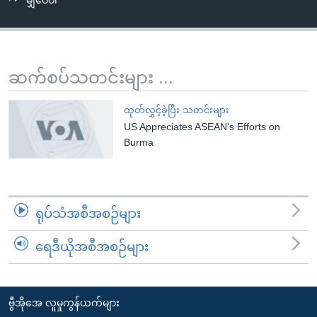
မျှဝေပါ
အ
သုတပဒေသာ အင်္ဂလိပ်စာ
ညွန်း
Learning English
စာမျက်နှာ
သို့
ဗွီအိုအေ လူမှုကွန်ယက်များ
ဆက်စပ်သတင်းများ ...
ကျော်
ကြည့်
ထုတ်လွှင့်ခဲ့ပြီး သတင်းများ
ရန်
US Appreciates ASEAN's Efforts on
ဘာသာစကားများ
ရှာဖွေ
Burma
ရန်
နေရာ
သို့
ရုပ်သံအစီအစဉ်များ
ကျော်
ရန်
ရေဒီယိုအစီအစဉ်များ
ဗွီအိုအေ လူမှုကွန်ယက်များ