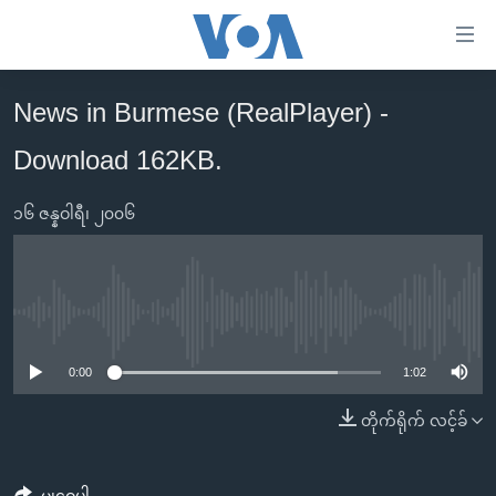
သုံး
ရ
လွယ်ကူ
News in Burmese (RealPlayer) -
မူလစာမျက်နှာ
စေ
Download 162KB.
မြန်မာ
သည့်
ကမ္ဘာ့သတင်းများ
Link
၁၆ ဇန္နဝါရီ၊ ၂၀၀၆
ဗွီဒီယို
နိုင်ငံတကာ
များ
သတင်းလွတ်လပ်ခွင့်
အမေရိကန်
ပင်မ
ရပ်ဝန်းတခု လမ်းတခု အလွန်
တရုတ်
အကြောင်းအရာ
No media source currently available
သို့
အင်္ဂလိပ်စာလေ့လာမယ်
အစ္စရေး-ပါလက်စတိုင်း
0:00
1:02
ကျော်
အပတ်စဉ်ကဏ္ဍများ
အမေရိကန်သုံးအီဒီယံ
ကြည့်
တိုက်ရိုက် လင့်ခ်
ရေဒီယိုနှင့်ရုပ်သံ အချက်အလက်များ
မကြေးမုံရဲ့ အင်္ဂလိပ်စာ
ရေဒီယို
ရန်
ပင်မ
ရေဒီယို/တီဗွီအစီအစဉ်
ရုပ်ရှင်ထဲက အင်္ဂလိပ်စာ
တီဗွီ