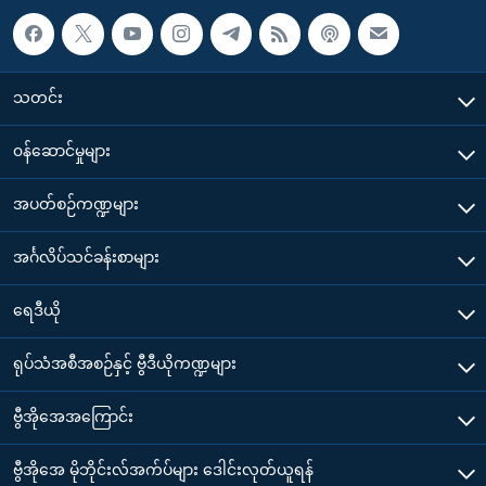
သတင်း
၀န်ဆောင်မှုများ
အပတ်စဉ်ကဏ္ဍများ
အင်္ဂလိပ်သင်ခန်းစာများ
ရေဒီယို
ရုပ်သံအစီအစဉ်နှင့် ဗွီဒီယိုကဏ္ဍများ
ဗွီအိုအေအကြောင်း
ဗွီအိုအေ မိုဘိုင်းလ်အက်ပ်များ ဒေါင်းလုတ်ယူရန်