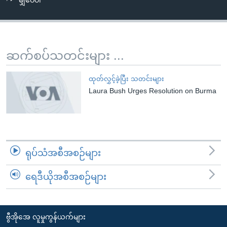
မျှဝေပါ
အ
သုတပဒေသာ အင်္ဂလိပ်စာ
ညွန်း
Learning English
စာမျက်နှာ
သို့
ဗွီအိုအေ လူမှုကွန်ယက်များ
ဆက်စပ်သတင်းများ ...
ကျော်
ကြည့်
ထုတ်လွှင့်ခဲ့ပြီး သတင်းများ
ရန်
Laura Bush Urges Resolution on Burma
ဘာသာစကားများ
ရှာဖွေ
ရန်
နေရာ
သို့
ရုပ်သံအစီအစဉ်များ
ကျော်
ရန်
ရေဒီယိုအစီအစဉ်များ
ဗွီအိုအေ လူမှုကွန်ယက်များ