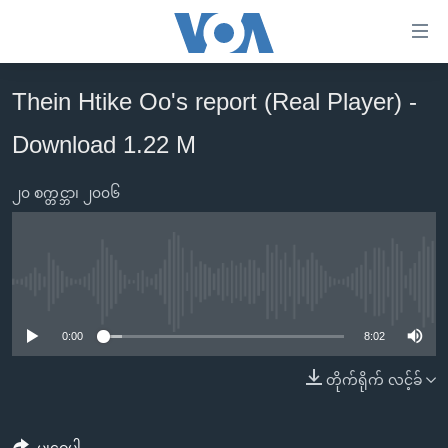
သုံး
ရ
လွယ်ကူ
Thein Htike Oo's report (Real Player) -
မူလစာမျက်နှာ
စေ
Download 1.22 M
မြန်မာ
သည့်
ကမ္ဘာ့သတင်းများ
Link
၂၀ စက္တင္ဘာ၊ ၂၀၀၆
ဗွီဒီယို
နိုင်ငံတကာ
များ
သတင်းလွတ်လပ်ခွင့်
အမေရိကန်
ပင်မ
ရပ်ဝန်းတခု လမ်းတခု အလွန်
တရုတ်
အကြောင်းအရာ
No media source currently available
သို့
အင်္ဂလိပ်စာလေ့လာမယ်
အစ္စရေး-ပါလက်စတိုင်း
0:00
8:02
ကျော်
အပတ်စဉ်ကဏ္ဍများ
အမေရိကန်သုံးအီဒီယံ
ကြည့်
တိုက်ရိုက် လင့်ခ်
ရေဒီယိုနှင့်ရုပ်သံ အချက်အလက်များ
မကြေးမုံရဲ့ အင်္ဂလိပ်စာ
ရေဒီယို
ရန်
ပင်မ
ရေဒီယို/တီဗွီအစီအစဉ်
ရုပ်ရှင်ထဲက အင်္ဂလိပ်စာ
တီဗွီ