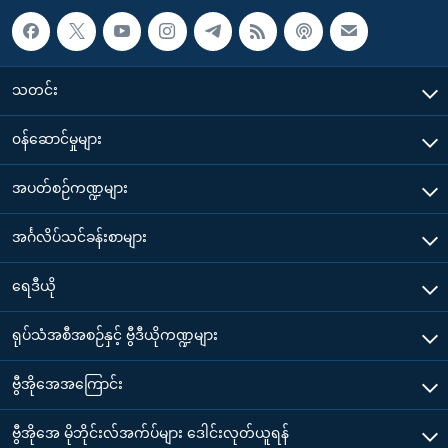
သတင်း
၀န်ဆောင်မှုများ
အပတ်စဉ်ကဏ္ဍများ
အင်္ဂလိပ်သင်ခန်းစာများ
ရေဒီယို
ရုပ်သံအစီအစဉ်နှင့် ဗွီဒီယိုကဏ္ဍများ
ဗွီအိုအေအကြောင်း
ဗွီအိုအေ မိုဘိုင်းလ်အက်ပ်များ ဒေါင်းလုတ်ယူရန်