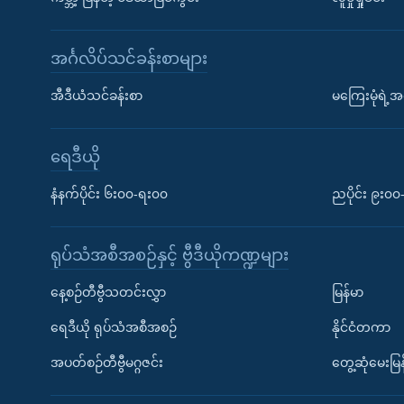
အင်္ဂလိပ်သင်ခန်းစာများ
အီဒီယံသင်ခန်းစာ
မကြေးမုံရဲ့အင
ရေဒီယို
နံနက်ပိုင်း ၆း၀၀-ရး၀၀
ညပိုင်း ၉း၀
ရုပ်သံအစီအစဉ်နှင့် ဗွီဒီယိုကဏ္ဍများ
နေ့စဉ်တီဗွီသတင်းလွှာ
မြန်မာ
ရေဒီယို ရုပ်သံအစီအစဉ်
နိုင်ငံတကာ
အပတ်စဉ်တီဗွီမဂ္ဂဇင်း
တွေ့ဆုံမေးမြန