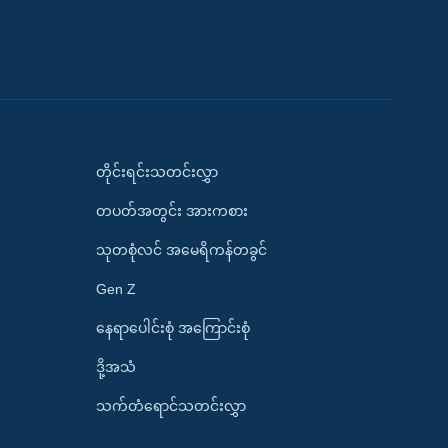
တိုင်းရင်းသတင်းလွှာ
တပတ်အတွင်း အားကစား
သုတစုံလင် အမေရိကန်တခွင်
Gen Z
နေရာပေါင်းစုံ အကြောင်းစုံ
ဒို့အသံ
သက်တံရောင်သတင်းလွှာ