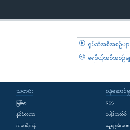
သုတပဒေသာ အင်္ဂလိပ်စာ
အ
ညွန်း
စာမျက်နှာ
သို့
ကျော်
ကြည့်
ရုပ်သံအစီအစဉ်မျာ
ရန်
ရှာဖွေ
ရေဒီယိုအစီအစဉ်မျ
ရန်
နေရာ
သို့
ကျော်
သတင်း
၀န်ဆောင်မှ
ရန်
မြန်မာ
RSS
နိုင်ငံတကာ
ပေါ့ဒ်ကတ်စ်
အမေရိကန်
နေ့စဉ်အီးမေ