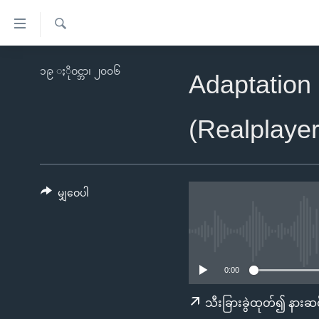
သုံး
ရ
ရှာဖွေ
လွယ်ကူ
မူလစာမျက်နှာ
၁၉ ႏိုဝင္ဘာ၊ ၂၀၀၆
ရ
Adaptation
စေ
မြန်မာ
လာ
သည့်
ဒ်
ကမ္ဘာ့သတင်းများ
(Realplaye
Link
ဗွီဒီယို
နိုင်ငံတကာ
များ
သတင်းလွတ်လပ်ခွင့်
အမေရိကန်
ပင်မ
ရပ်ဝန်းတခု လမ်းတခု အလွန်
တရုတ်
မျှဝေပါ
အကြောင်းအရာ
အင်္ဂလိပ်စာလေ့လာမယ်
အစ္စရေး-ပါလက်စတိုင်း
သို့
အပတ်စဉ်ကဏ္ဍများ
အမေရိကန်သုံးအီဒီယံ
ကျော်
ကြည့်
ရေဒီယိုနှင့်ရုပ်သံ အချက်အလက်များ
မကြေးမုံရဲ့ အင်္ဂလိပ်စာ
ရေဒီယို
0:00
ရန်
ရေဒီယို/တီဗွီအစီအစဉ်
ရုပ်ရှင်ထဲက အင်္ဂလိပ်စာ
တီဗွီ
သီးခြားခွဲထုတ်၍ နားဆင
ပင်မ