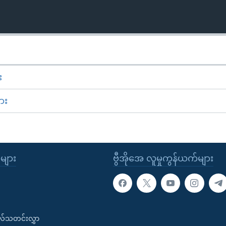
း
ား
ုများ
ဗွီအိုအေ လူမှုကွန်ယက်များ
းလ်သတင်းလွှာ