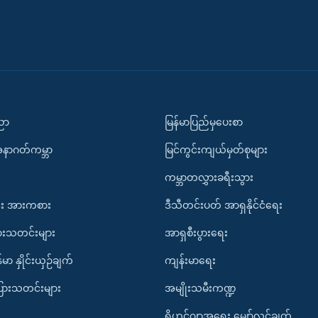
ပညာ
မြန်မာပြည်မှပေးစာ
အနာဂတ်ကမ္ဘာ
မြင်ကွင်းကျယ်မှတ်စုများ
ကမ္ဘာတလွှားခရီးသွား
း အားကစား
ဒီသီတင်းပတ် အာရှနိုင်ငံရေး
ားသတင်းများ
အာရှစီးပွားရေး
်မာ နှိုင်းယှဉ်ချက်
ကျန်းမာရေး
ပြားသတင်းများ
အမျိုးသမီးကဏ္ဍ
ရိုဟင်ဂျာအရေး မျှော်လင့်ချက်