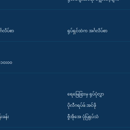
်္ဂလိပ်စာ
ရုပ်ရှင်ထဲက အင်္ဂလိပ်စာ
၀-၁၀း၀၀
ရေမြေခြားမှ ရုပ်ပုံလွှာ
ပိုလီဂရပ်ဖ်.အင်ဖို
်းခန်း
ဗွီအိုအေ ပုံပြရုပ်သံ