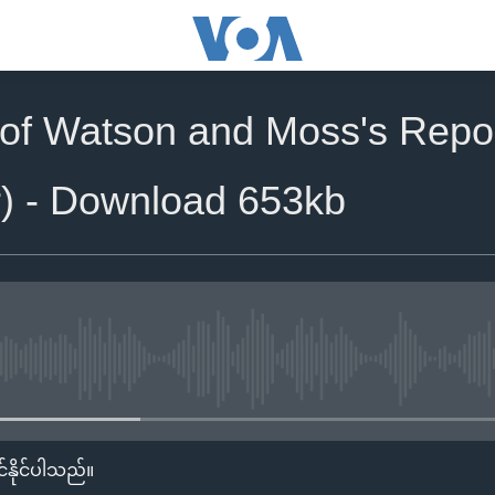
 of Watson and Moss's Repo
r) - Download 653kb
No media source currently availa
်နိုင်ပါသည်။