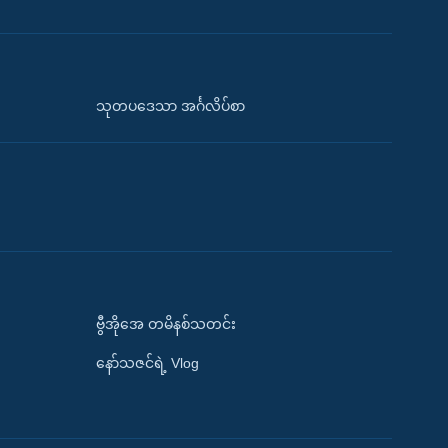
သုတပဒေသာ အင်္ဂလိပ်စာ
ဗွီအိုအေ တမိနစ်သတင်း
နော်သဇင်ရဲ့ Vlog