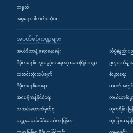
တရုတ်
အစ္စရေး-ပါလက်စတိုင်း
အပတ်စဉ်ကဏ္ဍများ
အယ်ဒီတာနဲ့ ဆွေးနွေးခန်း
သိပ္ပံနဲ့နည်း
ဒီမိုကရေစီ၊ လူ့အခွင့်အရေးနှင့် ခေတ်ပြိုင်ကမ္ဘာ
ဥတုရာသီနဲ့ 
သတင်းသုံးသပ်ချက်
စီးပွားရေး
ဒီမိုကရေစီရေးရာ
တပတ်အတွင်
အမေရိကန်နိုင်ငံရေး
လယ်ယာစီးပွ
သတင်းထောက်မှတ်စု
ယူကရိန်း၊ မြန
ကမ္ဘာ့သတင်းမီဒီယာထဲက မြန်မာ
ထူးခြားဆန်း
ကမ္ဘာ့ မြန်မာ့ မီဒီယာမြင်ကွင်း
လူမှုရှုခင်း