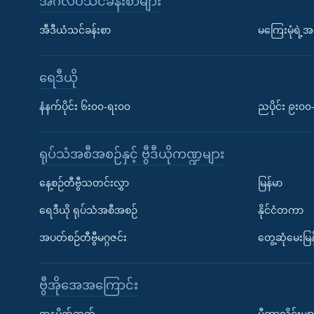
အင်္ဂလိပ်သင်ခန်းစာများ
အီဒီယံသင်ခန်းစာ
မကြေးမုံရဲ့အင
ရေဒီယို
နံနက်ပိုင်း ၆း၀၀-ရး၀၀
ညပိုင်း ၉း၀
ရုပ်သံအစီအစဉ်နှင့် ဗွီဒီယိုကဏ္ဍများ
နေ့စဉ်တီဗွီသတင်းလွှာ
မြန်မာ
ရေဒီယို ရုပ်သံအစီအစဉ်
နိုင်ငံတကာ
အပတ်စဉ်တီဗွီမဂ္ဂဇင်း
တွေ့ဆုံမေးမြန
ဗွီအိုအေအကြောင်း