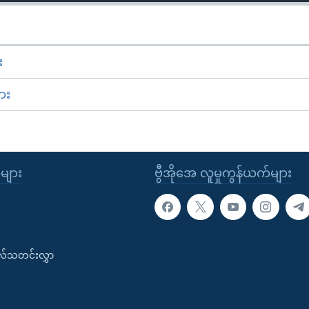
း
ား
ုများ
ဗွီအိုအေ လူမှုကွန်ယက်များ
းလ်သတင်းလွှာ