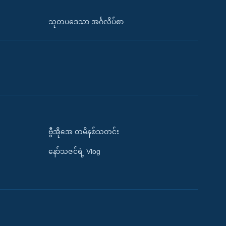
သုတပဒေသာ အင်္ဂလိပ်စာ
ဗွီအိုအေ တမိနစ်သတင်း
နော်သဇင်ရဲ့ Vlog