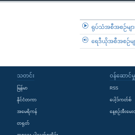
သုတပဒေသာ အင်္ဂလိပ်စာ
အ
ညွန်း
စာမျက်နှာ
သို့
ရုပ်သံအစီအစဉ်မျာ
ကျော်
ရေဒီယိုအစီအစဉ်မျ
ကြည့်
ရန်
ရှာဖွေ
ရန်
နေရာ
သတင်း
၀န်ဆောင်မှ
သို့
မြန်မာ
RSS
ကျော်
ရန်
နိုင်ငံတကာ
ပေါ့ဒ်ကတ်စ်
အမေရိကန်
နေ့စဉ်အီးမေ
တရုတ်