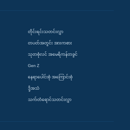
တိုင်းရင်းသတင်းလွှာ
တပတ်အတွင်း အားကစား
သုတစုံလင် အမေရိကန်တခွင်
Gen Z
နေရာပေါင်းစုံ အကြောင်းစုံ
ဒို့အသံ
သက်တံရောင်သတင်းလွှာ