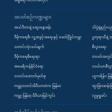
အစ္စရေး-ပါလက်စတိုင်း
အပတ်စဉ်ကဏ္ဍများ
အယ်ဒီတာနဲ့ ဆွေးနွေးခန်း
သိပ္ပံနဲ့နည်း
ဒီမိုကရေစီ၊ လူ့အခွင့်အရေးနှင့် ခေတ်ပြိုင်ကမ္ဘာ
ဥတုရာသီနဲ့ 
သတင်းသုံးသပ်ချက်
စီးပွားရေး
ဒီမိုကရေစီရေးရာ
တပတ်အတွင်
အမေရိကန်နိုင်ငံရေး
လယ်ယာစီးပွ
သတင်းထောက်မှတ်စု
ယူကရိန်း၊ မြန
ကမ္ဘာ့သတင်းမီဒီယာထဲက မြန်မာ
ထူးခြားဆန်း
ကမ္ဘာ့ မြန်မာ့ မီဒီယာမြင်ကွင်း
လူမှုရှုခင်း