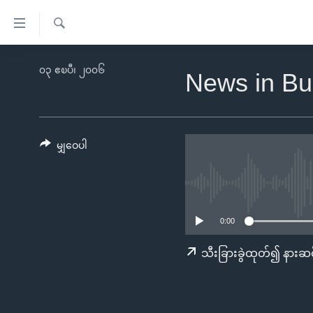
သုံး
ရ
ရှာဖွေ
လွယ်ကူ
မူလစာမျက်နှာ
၀၃ ဧၿပီ၊ ၂၀၀၆
ရ
News in Bu
စေ
မြန်မာ
လာ
သည့်
ဒ်
ကမ္ဘာ့သတင်းများ
Link
ဗွီဒီယို
နိုင်ငံတကာ
မျှဝေပါ
များ
သတင်းလွတ်လပ်ခွင့်
အမေရိကန်
ပင်မ
ရပ်ဝန်းတခု လမ်းတခု အလွန်
တရုတ်
အကြောင်းအရာ
အင်္ဂလိပ်စာလေ့လာမယ်
အစ္စရေး-ပါလက်စတိုင်း
သို့
0:00
အပတ်စဉ်ကဏ္ဍများ
အမေရိကန်သုံးအီဒီယံ
ကျော်
သီးခြားခွဲထုတ်၍ နားဆင
ကြည့်
ရေဒီယိုနှင့်ရုပ်သံ အချက်အလက်များ
မကြေးမုံရဲ့ အင်္ဂလိပ်စာ
ရေဒီယို
ရန်
ရေဒီယို/တီဗွီအစီအစဉ်
ရုပ်ရှင်ထဲက အင်္ဂလိပ်စာ
တီဗွီ
ပင်မ