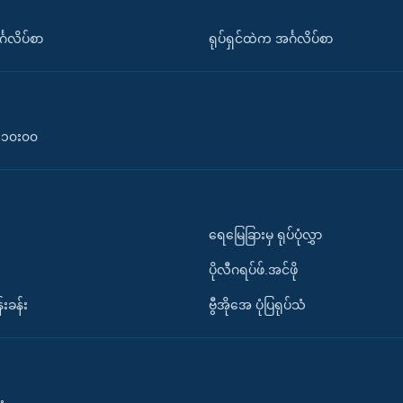
်္ဂလိပ်စာ
ရုပ်ရှင်ထဲက အင်္ဂလိပ်စာ
၀-၁၀း၀၀
ရေမြေခြားမှ ရုပ်ပုံလွှာ
ပိုလီဂရပ်ဖ်.အင်ဖို
်းခန်း
ဗွီအိုအေ ပုံပြရုပ်သံ