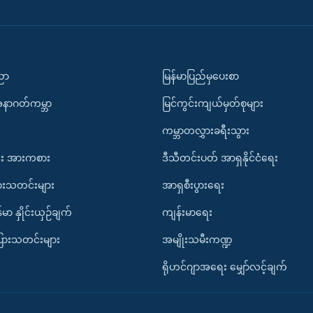
ပညာ
မြန်မာပြည်မှပေးစာ
အနာဂတ်ကမ္ဘာ
မြင်ကွင်းကျယ်မှတ်စုများ
ကမ္ဘာတလွှားခရီးသွား
း အားကစား
ဒီသီတင်းပတ် အာရှနိုင်ငံရေး
ားသတင်းများ
အာရှစီးပွားရေး
်မာ နှိုင်းယှဉ်ချက်
ကျန်းမာရေး
ပြားသတင်းများ
အမျိုးသမီးကဏ္ဍ
ရိုဟင်ဂျာအရေး မျှော်လင့်ချက်