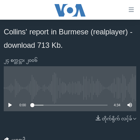
သုံး
ရ
လွယ်ကူ
Collins' report in Burmese (realplayer) -
မူလစာမျက်နှာ
စေ
download 713 Kb.
မြန်မာ
သည့်
ကမ္ဘာ့သတင်းများ
Link
၂၄ စက္တင္ဘာ၊ ၂၀၀၆
ဗွီဒီယို
နိုင်ငံတကာ
များ
သတင်းလွတ်လပ်ခွင့်
အမေရိကန်
ပင်မ
ရပ်ဝန်းတခု လမ်းတခု အလွန်
တရုတ်
အကြောင်းအရာ
No media source currently available
သို့
အင်္ဂလိပ်စာလေ့လာမယ်
အစ္စရေး-ပါလက်စတိုင်း
0:00
4:34
ကျော်
အပတ်စဉ်ကဏ္ဍများ
အမေရိကန်သုံးအီဒီယံ
ကြည့်
တိုက်ရိုက် လင့်ခ်
ရေဒီယိုနှင့်ရုပ်သံ အချက်အလက်များ
မကြေးမုံရဲ့ အင်္ဂလိပ်စာ
ရေဒီယို
ရန်
ပင်မ
ရေဒီယို/တီဗွီအစီအစဉ်
ရုပ်ရှင်ထဲက အင်္ဂလိပ်စာ
တီဗွီ