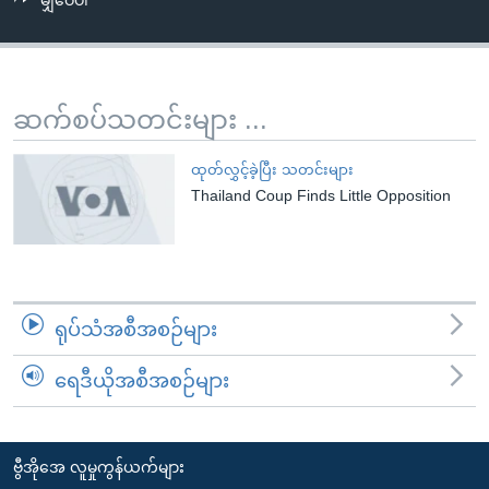
မျှဝေပါ
အ
သုတပဒေသာ အင်္ဂလိပ်စာ
ညွန်း
Learning English
စာမျက်နှာ
သို့
ဗွီအိုအေ လူမှုကွန်ယက်များ
ဆက်စပ်သတင်းများ ...
ကျော်
ကြည့်
ထုတ်လွှင့်ခဲ့ပြီး သတင်းများ
ရန်
Thailand Coup Finds Little Opposition
ဘာသာစကားများ
ရှာဖွေ
ရန်
နေရာ
သို့
ရုပ်သံအစီအစဉ်များ
ကျော်
ရန်
ရေဒီယိုအစီအစဉ်များ
ဗွီအိုအေ လူမှုကွန်ယက်များ