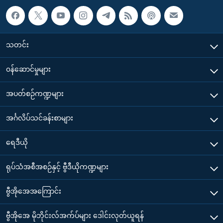
သတင်း
၀န်ဆောင်မှုများ
အပတ်စဉ်ကဏ္ဍများ
အင်္ဂလိပ်သင်ခန်းစာများ
ရေဒီယို
ရုပ်သံအစီအစဉ်နှင့် ဗွီဒီယိုကဏ္ဍများ
ဗွီအိုအေအကြောင်း
ဗွီအိုအေ မိုဘိုင်းလ်အက်ပ်များ ဒေါင်းလုတ်ယူရန်