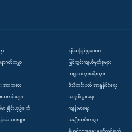
ပညာ
မြန်မာပြည်မှပေးစာ
အနာဂတ်ကမ္ဘာ
မြင်ကွင်းကျယ်မှတ်စုများ
ကမ္ဘာတလွှားခရီးသွား
း အားကစား
ဒီသီတင်းပတ် အာရှနိုင်ငံရေး
ားသတင်းများ
အာရှစီးပွားရေး
်မာ နှိုင်းယှဉ်ချက်
ကျန်းမာရေး
ပြားသတင်းများ
အမျိုးသမီးကဏ္ဍ
ရိုဟင်ဂျာအရေး မျှော်လင့်ချက်