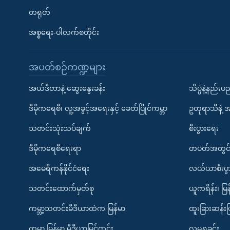
တရုတ်
အစ္စရေး-ပါလက်စတိုင်း
အပတ်စဉ်ကဏ္ဍများ
အယ်ဒီတာနဲ့ ဆွေးနွေးခန်း
သိပ္ပံနဲ့နည်း
ဒီမိုကရေစီ၊ လူ့အခွင့်အရေးနှင့် ခေတ်ပြိုင်ကမ္ဘာ
ဥတုရာသီနဲ့ 
သတင်းသုံးသပ်ချက်
စီးပွားရေး
ဒီမိုကရေစီရေးရာ
တပတ်အတွင်
အမေရိကန်နိုင်ငံရေး
လယ်ယာစီးပွ
သတင်းထောက်မှတ်စု
ယူကရိန်း၊ မြန
ကမ္ဘာ့သတင်းမီဒီယာထဲက မြန်မာ
ထူးခြားဆန်း
ကမ္ဘာ့ မြန်မာ့ မီဒီယာမြင်ကွင်း
လူမှုရှုခင်း