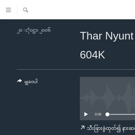
သုံး
ရ
ရှာဖွေ
လွယ်ကူ
မူလစာမျက်နှာ
၂၀ ႏိုဝင္ဘာ၊ ၂၀၀၆
ရ
Thar Nyunt
စေ
မြန်မာ
လာ
သည့်
ဒ်
ကမ္ဘာ့သတင်းများ
604K
Link
ဗွီဒီယို
နိုင်ငံတကာ
များ
သတင်းလွတ်လပ်ခွင့်
အမေရိကန်
ပင်မ
ရပ်ဝန်းတခု လမ်းတခု အလွန်
တရုတ်
မျှဝေပါ
အကြောင်းအရာ
အင်္ဂလိပ်စာလေ့လာမယ်
အစ္စရေး-ပါလက်စတိုင်း
သို့
အပတ်စဉ်ကဏ္ဍများ
အမေရိကန်သုံးအီဒီယံ
ကျော်
ကြည့်
ရေဒီယိုနှင့်ရုပ်သံ အချက်အလက်များ
မကြေးမုံရဲ့ အင်္ဂလိပ်စာ
ရေဒီယို
0:00
ရန်
ရေဒီယို/တီဗွီအစီအစဉ်
ရုပ်ရှင်ထဲက အင်္ဂလိပ်စာ
တီဗွီ
သီးခြားခွဲထုတ်၍ နားဆင
ပင်မ