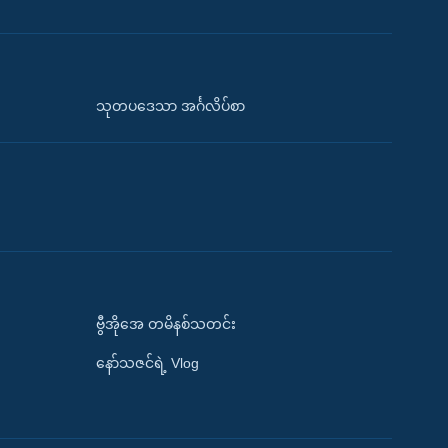
သုတပဒေသာ အင်္ဂလိပ်စာ
ဗွီအိုအေ တမိနစ်သတင်း
နော်သဇင်ရဲ့ Vlog