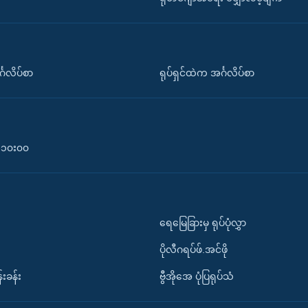
်္ဂလိပ်စာ
ရုပ်ရှင်ထဲက အင်္ဂလိပ်စာ
၀-၁၀း၀၀
ရေမြေခြားမှ ရုပ်ပုံလွှာ
ပိုလီဂရပ်ဖ်.အင်ဖို
်းခန်း
ဗွီအိုအေ ပုံပြရုပ်သံ