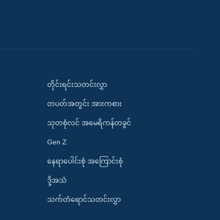
တိုင်းရင်းသတင်းလွှာ
တပတ်အတွင်း အားကစား
သုတစုံလင် အမေရိကန်တခွင်
Gen Z
နေရာပေါင်းစုံ အကြောင်းစုံ
ဒို့အသံ
သက်တံရောင်သတင်းလွှာ