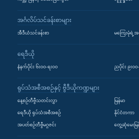
အင်္ဂလိပ်သင်ခန်းစာများ
အီဒီယံသင်ခန်းစာ
မကြေးမုံရဲ့အင
ရေဒီယို
နံနက်ပိုင်း ၆း၀၀-ရး၀၀
ညပိုင်း ၉း၀
ရုပ်သံအစီအစဉ်နှင့် ဗွီဒီယိုကဏ္ဍများ
နေ့စဉ်တီဗွီသတင်းလွှာ
မြန်မာ
ရေဒီယို ရုပ်သံအစီအစဉ်
နိုင်ငံတကာ
အပတ်စဉ်တီဗွီမဂ္ဂဇင်း
တွေ့ဆုံမေးမြန