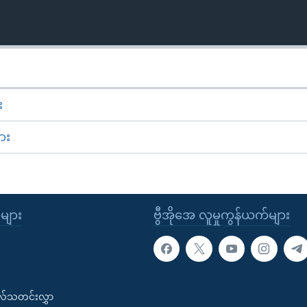
း
ား
ုများ
ဗွီအိုအေ လူမှုကွန်ယက်များ
းလ်သတင်းလွှာ