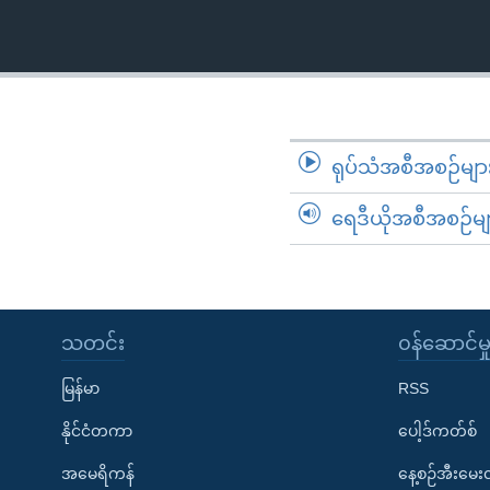
သုတပဒေသာ အင်္ဂလိပ်စာ
အ
ညွန်း
စာမျက်နှာ
သို့
ကျော်
ကြည့်
ရုပ်သံအစီအစဉ်မျာ
ရန်
ရှာဖွေ
ရေဒီယိုအစီအစဉ်မျ
ရန်
နေရာ
သို့
ကျော်
သတင်း
၀န်ဆောင်မှ
ရန်
မြန်မာ
RSS
နိုင်ငံတကာ
ပေါ့ဒ်ကတ်စ်
အမေရိကန်
နေ့စဉ်အီးမေ