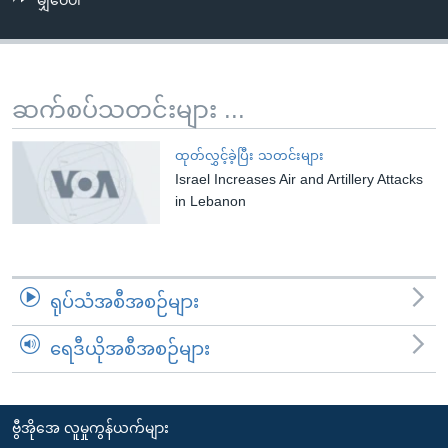
မျှဝေပါ
အ
သုတပဒေသာ အင်္ဂလိပ်စာ
ညွန်း
Learning English
စာမျက်နှာ
သို့
ဗွီအိုအေ လူမှုကွန်ယက်များ
ဆက်စပ်သတင်းများ ...
ကျော်
ကြည့်
ထုတ်လွှင့်ခဲ့ပြီး သတင်းများ
ရန်
Israel Increases Air and Artillery Attacks
ဘာသာစကားများ
ရှာဖွေ
in Lebanon
ရန်
နေရာ
သို့
ရုပ်သံအစီအစဉ်များ
ကျော်
ရန်
ရေဒီယိုအစီအစဉ်များ
ဗွီအိုအေ လူမှုကွန်ယက်များ