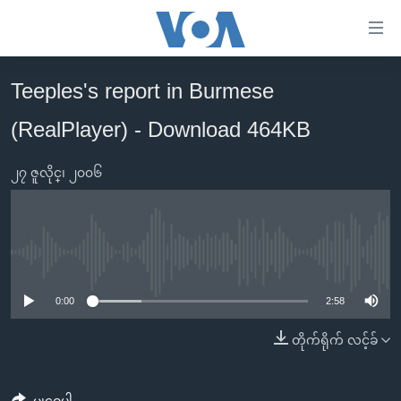
သုံး
ရ
လွယ်ကူ
Teeples's report in Burmese
မူလစာမျက်နှာ
စေ
(RealPlayer) - Download 464KB
မြန်မာ
သည့်
ကမ္ဘာ့သတင်းများ
Link
၂၇ ဇူလိုင္၊ ၂၀၀၆
ဗွီဒီယို
နိုင်ငံတကာ
များ
သတင်းလွတ်လပ်ခွင့်
အမေရိကန်
ပင်မ
ရပ်ဝန်းတခု လမ်းတခု အလွန်
တရုတ်
အကြောင်းအရာ
No media source currently available
သို့
အင်္ဂလိပ်စာလေ့လာမယ်
အစ္စရေး-ပါလက်စတိုင်း
0:00
2:58
ကျော်
အပတ်စဉ်ကဏ္ဍများ
အမေရိကန်သုံးအီဒီယံ
ကြည့်
တိုက်ရိုက် လင့်ခ်
ရေဒီယိုနှင့်ရုပ်သံ အချက်အလက်များ
မကြေးမုံရဲ့ အင်္ဂလိပ်စာ
ရေဒီယို
ရန်
ပင်မ
ရေဒီယို/တီဗွီအစီအစဉ်
ရုပ်ရှင်ထဲက အင်္ဂလိပ်စာ
တီဗွီ