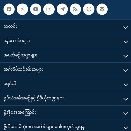
သတင်း
၀န်ဆောင်မှုများ
အပတ်စဉ်ကဏ္ဍများ
အင်္ဂလိပ်သင်ခန်းစာများ
ရေဒီယို
ရုပ်သံအစီအစဉ်နှင့် ဗွီဒီယိုကဏ္ဍများ
ဗွီအိုအေအကြောင်း
ဗွီအိုအေ မိုဘိုင်းလ်အက်ပ်များ ဒေါင်းလုတ်ယူရန်