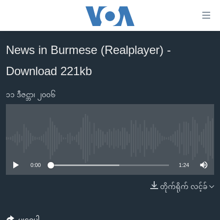
သုံး
ရ
လွယ်ကူ
News in Burmese (Realplayer) -
မူလစာမျက်နှာ
စေ
Download 221kb
မြန်မာ
သည့်
ကမ္ဘာ့သတင်းများ
Link
၁၁ ဒီဇင္ဘာ၊ ၂၀၀၆
ဗွီဒီယို
နိုင်ငံတကာ
များ
သတင်းလွတ်လပ်ခွင့်
အမေရိကန်
ပင်မ
ရပ်ဝန်းတခု လမ်းတခု အလွန်
တရုတ်
အကြောင်းအရာ
No media source currently available
သို့
အင်္ဂလိပ်စာလေ့လာမယ်
အစ္စရေး-ပါလက်စတိုင်း
0:00
1:24
ကျော်
အပတ်စဉ်ကဏ္ဍများ
အမေရိကန်သုံးအီဒီယံ
ကြည့်
တိုက်ရိုက် လင့်ခ်
ရေဒီယိုနှင့်ရုပ်သံ အချက်အလက်များ
မကြေးမုံရဲ့ အင်္ဂလိပ်စာ
ရေဒီယို
ရန်
ပင်မ
ရေဒီယို/တီဗွီအစီအစဉ်
ရုပ်ရှင်ထဲက အင်္ဂလိပ်စာ
တီဗွီ