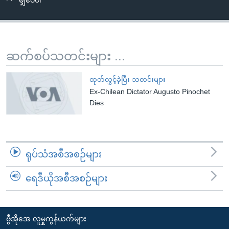
မျှဝေပါ
အ
သုတပဒေသာ အင်္ဂလိပ်စာ
ညွန်း
Learning English
စာမျက်နှာ
သို့
ဗွီအိုအေ လူမှုကွန်ယက်များ
ဆက်စပ်သတင်းများ ...
ကျော်
ကြည့်
ထုတ်လွှင့်ခဲ့ပြီး သတင်းများ
ရန်
Ex-Chilean Dictator Augusto Pinochet
ဘာသာစကားများ
ရှာဖွေ
Dies
ရန်
နေရာ
သို့
ရုပ်သံအစီအစဉ်များ
ကျော်
ရန်
ရေဒီယိုအစီအစဉ်များ
ဗွီအိုအေ လူမှုကွန်ယက်များ