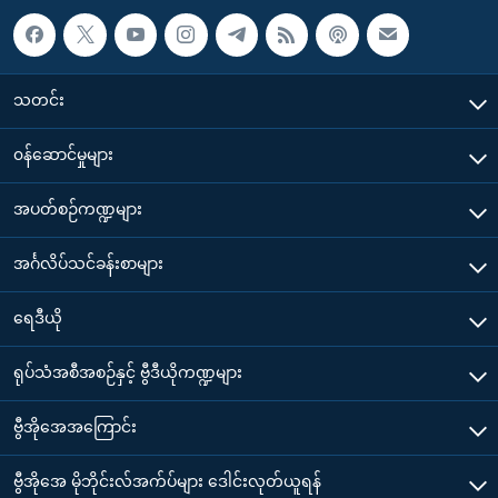
သတင်း
၀န်ဆောင်မှုများ
အပတ်စဉ်ကဏ္ဍများ
အင်္ဂလိပ်သင်ခန်းစာများ
ရေဒီယို
ရုပ်သံအစီအစဉ်နှင့် ဗွီဒီယိုကဏ္ဍများ
ဗွီအိုအေအကြောင်း
ဗွီအိုအေ မိုဘိုင်းလ်အက်ပ်များ ဒေါင်းလုတ်ယူရန်